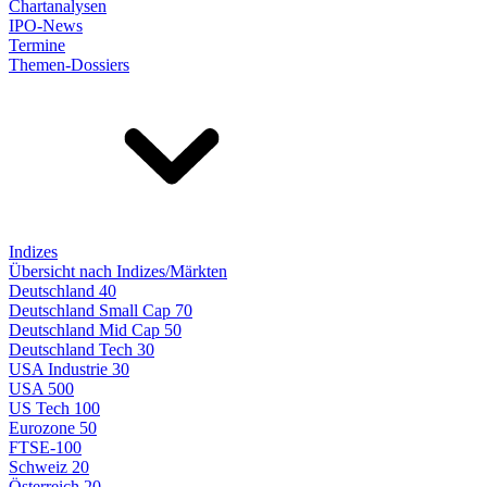
Chartanalysen
IPO-News
Termine
Themen-Dossiers
Indizes
Übersicht nach Indizes/Märkten
Deutschland 40
Deutschland Small Cap 70
Deutschland Mid Cap 50
Deutschland Tech 30
USA Industrie 30
USA 500
US Tech 100
Eurozone 50
FTSE-100
Schweiz 20
Österreich 20