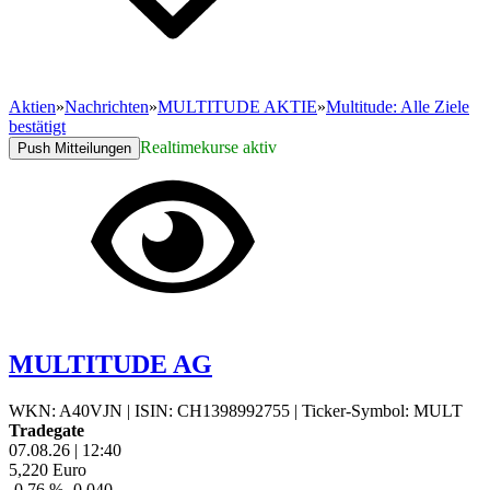
Aktien
»
Nachrichten
»
MULTITUDE AKTIE
»
Multitude: Alle Ziele
bestätigt
Realtimekurse aktiv
Push Mitteilungen
MULTITUDE AG
WKN: A40VJN
|
ISIN: CH1398992755
|
Ticker-Symbol: MULT
Tradegate
07.08.26
|
12:40
5,220
Euro
-0,76 %
-0,040