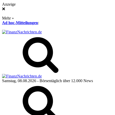
Anzeige
❌
Mehr »
Ad hoc-Mitteilungen
:
Samstag, 08.08.2026
- Börsentäglich über 12.000 News