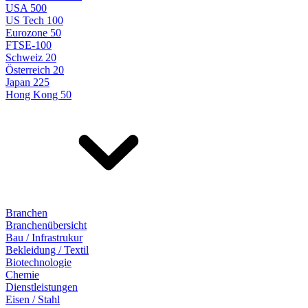
USA 500
US Tech 100
Eurozone 50
FTSE-100
Schweiz 20
Österreich 20
Japan 225
Hong Kong 50
Branchen
Branchenübersicht
Bau / Infrastrukur
Bekleidung / Textil
Biotechnologie
Chemie
Dienstleistungen
Eisen / Stahl