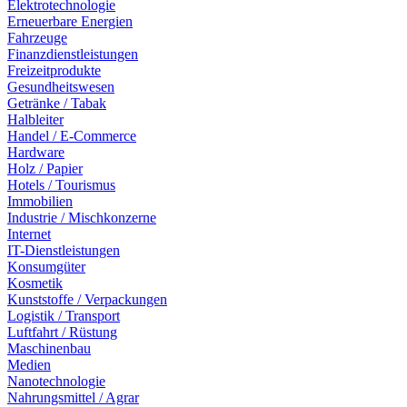
Elektrotechnologie
Erneuerbare Energien
Fahrzeuge
Finanzdienstleistungen
Freizeitprodukte
Gesundheitswesen
Getränke / Tabak
Halbleiter
Handel / E-Commerce
Hardware
Holz / Papier
Hotels / Tourismus
Immobilien
Industrie / Mischkonzerne
Internet
IT-Dienstleistungen
Konsumgüter
Kosmetik
Kunststoffe / Verpackungen
Logistik / Transport
Luftfahrt / Rüstung
Maschinenbau
Medien
Nanotechnologie
Nahrungsmittel / Agrar