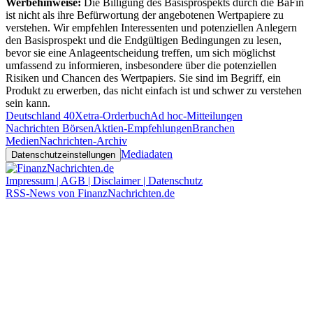
Werbehinweise:
Die Billigung des Basisprospekts durch die BaFin
ist nicht als ihre Befürwortung der angebotenen Wertpapiere zu
verstehen. Wir empfehlen Interessenten und potenziellen Anlegern
den Basisprospekt und die Endgültigen Bedingungen zu lesen,
bevor sie eine Anlageentscheidung treffen, um sich möglichst
umfassend zu informieren, insbesondere über die potenziellen
Risiken und Chancen des Wertpapiers. Sie sind im Begriff, ein
Produkt zu erwerben, das nicht einfach ist und schwer zu verstehen
sein kann.
Deutschland 40
Xetra-Orderbuch
Ad hoc-Mitteilungen
Nachrichten Börsen
Aktien-Empfehlungen
Branchen
Medien
Nachrichten-Archiv
Mediadaten
Datenschutzeinstellungen
Impressum | AGB | Disclaimer | Datenschutz
RSS-News von FinanzNachrichten.de