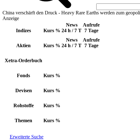
China verschärft den Druck - Heavy Rare Earths werden zum geopoli
Anzeige
News
Aufrufe
Indizes
Kurs
%
24 h / 7 T
7 Tage
News
Aufrufe
Aktien
Kurs
%
24 h / 7 T
7 Tage
Xetra-Orderbuch
Fonds
Kurs
%
Devisen
Kurs
%
Rohstoffe
Kurs
%
Themen
Kurs
%
Erweiterte Suche