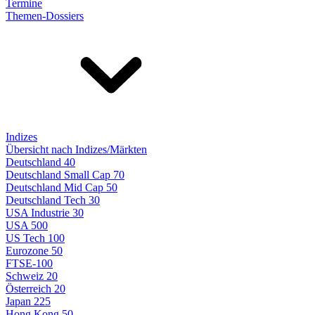
Termine
Themen-Dossiers
Indizes
Übersicht nach Indizes/Märkten
Deutschland 40
Deutschland Small Cap 70
Deutschland Mid Cap 50
Deutschland Tech 30
USA Industrie 30
USA 500
US Tech 100
Eurozone 50
FTSE-100
Schweiz 20
Österreich 20
Japan 225
Hong Kong 50