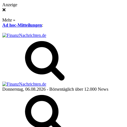
Anzeige
❌
Mehr »
Ad hoc-Mitteilungen
:
Donnerstag, 06.08.2026
- Börsentäglich über 12.000 News