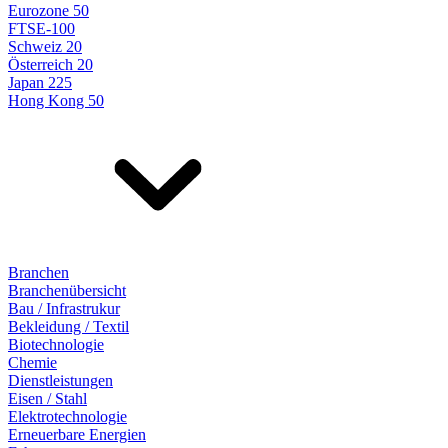
Eurozone 50
FTSE-100
Schweiz 20
Österreich 20
Japan 225
Hong Kong 50
Branchen
Branchenübersicht
Bau / Infrastrukur
Bekleidung / Textil
Biotechnologie
Chemie
Dienstleistungen
Eisen / Stahl
Elektrotechnologie
Erneuerbare Energien