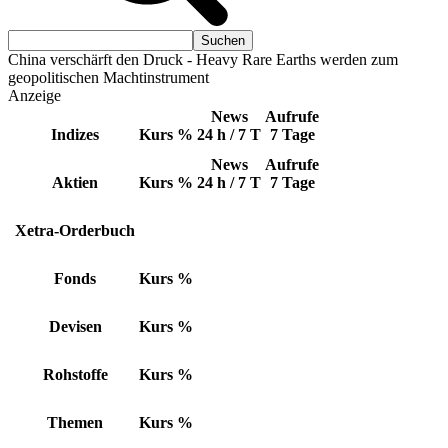
China verschärft den Druck - Heavy Rare Earths werden zum
geopolitischen Machtinstrument
Anzeige
News
Aufrufe
Indizes
Kurs
%
24 h / 7 T
7 Tage
News
Aufrufe
Aktien
Kurs
%
24 h / 7 T
7 Tage
Xetra-Orderbuch
Fonds
Kurs
%
Devisen
Kurs
%
Rohstoffe
Kurs
%
Themen
Kurs
%