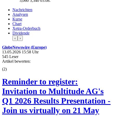
5,060
5,340
05.08.
Nachrichten
Analysen
Kurse
Chart
Xetra-Orderbuch
Dividende
‹
›
GlobeNewswire (Europe)
13.05.2026 15:58 Uhr
545 Leser
Artikel bewerten:
(
2
)
Reminder to register:
Invitation to Multitude AG's
Q1 2026 Results Presentation -
Join us virtually on 21 May