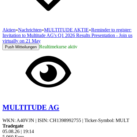
Aktien
»
Nachrichten
»
MULTITUDE AKTIE
»
Reminder to register:
Invitation to Multitude AG's Q1 2026 Results Presentation - Join us
virtually on 21 May
Realtimekurse aktiv
Push Mitteilungen
MULTITUDE AG
WKN: A40VJN
|
ISIN: CH1398992755
|
Ticker-Symbol: MULT
Tradegate
05.08.26
|
19:14
5,060
Euro