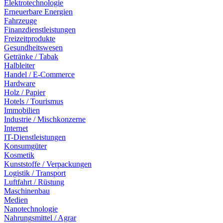
Elektrotechnologie
Erneuerbare Energien
Fahrzeuge
Finanzdienstleistungen
Freizeitprodukte
Gesundheitswesen
Getränke / Tabak
Halbleiter
Handel / E-Commerce
Hardware
Holz / Papier
Hotels / Tourismus
Immobilien
Industrie / Mischkonzerne
Internet
IT-Dienstleistungen
Konsumgüter
Kosmetik
Kunststoffe / Verpackungen
Logistik / Transport
Luftfahrt / Rüstung
Maschinenbau
Medien
Nanotechnologie
Nahrungsmittel / Agrar