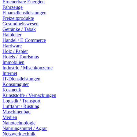
Erneuerbare Energien
Fahrzeuge
Finanzdienstleistungen
Freizeitprodukte
Gesundheitswesen
Getränke / Tabak
Halbleiter
Handel / E-Commerce
Hardware
Holz / Papier
Hotels / Tourismus
Immobilien
Industrie / Mischkonzerne
Internet
IT-Dienstleistungen
Konsumgüter
Kosmetik
Kunststoffe / Verpackungen
Logistik / Transport
Luftfahrt / Rüstung
Maschinenbau
Medien
Nanotechnologie
Nahrungsmittel / Agrar
Netzwerktechnik