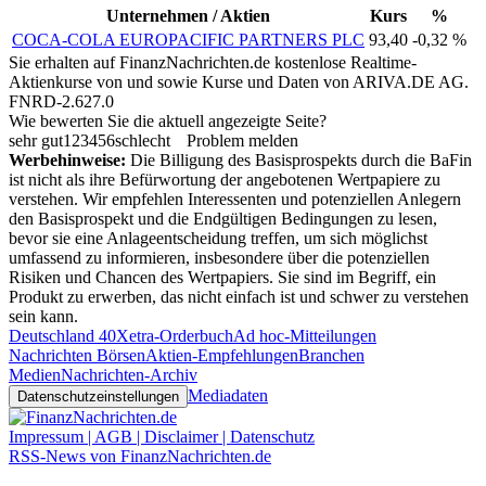
Unternehmen / Aktien
Kurs
%
COCA-COLA EUROPACIFIC PARTNERS PLC
93,40
-0,32 %
Sie erhalten auf FinanzNachrichten.de kostenlose Realtime-
Aktienkurse von
und
sowie Kurse und Daten von
ARIVA.DE AG
.
FNRD-2.627.0
Wie bewerten Sie die aktuell angezeigte Seite?
sehr gut
1
2
3
4
5
6
schlecht
Problem melden
Werbehinweise:
Die Billigung des Basisprospekts durch die BaFin
ist nicht als ihre Befürwortung der angebotenen Wertpapiere zu
verstehen. Wir empfehlen Interessenten und potenziellen Anlegern
den Basisprospekt und die Endgültigen Bedingungen zu lesen,
bevor sie eine Anlageentscheidung treffen, um sich möglichst
umfassend zu informieren, insbesondere über die potenziellen
Risiken und Chancen des Wertpapiers. Sie sind im Begriff, ein
Produkt zu erwerben, das nicht einfach ist und schwer zu verstehen
sein kann.
Deutschland 40
Xetra-Orderbuch
Ad hoc-Mitteilungen
Nachrichten Börsen
Aktien-Empfehlungen
Branchen
Medien
Nachrichten-Archiv
Mediadaten
Datenschutzeinstellungen
Impressum | AGB | Disclaimer | Datenschutz
RSS-News von FinanzNachrichten.de