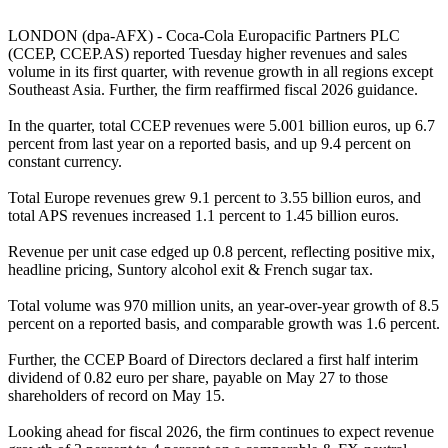
LONDON (dpa-AFX) - Coca-Cola Europacific Partners PLC
(CCEP, CCEP.AS) reported Tuesday higher revenues and sales
volume in its first quarter, with revenue growth in all regions except
Southeast Asia. Further, the firm reaffirmed fiscal 2026 guidance.
In the quarter, total CCEP revenues were 5.001 billion euros, up 6.7
percent from last year on a reported basis, and up 9.4 percent on
constant currency.
Total Europe revenues grew 9.1 percent to 3.55 billion euros, and
total APS revenues increased 1.1 percent to 1.45 billion euros.
Revenue per unit case edged up 0.8 percent, reflecting positive mix,
headline pricing, Suntory alcohol exit & French sugar tax.
Total volume was 970 million units, an year-over-year growth of 8.5
percent on a reported basis, and comparable growth was 1.6 percent.
Further, the CCEP Board of Directors declared a first half interim
dividend of 0.82 euro per share, payable on May 27 to those
shareholders of record on May 15.
Looking ahead for fiscal 2026, the firm continues to expect revenue