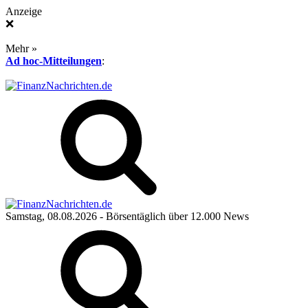
Anzeige
❌
Mehr »
Ad hoc-Mitteilungen
:
Samstag, 08.08.2026
- Börsentäglich über 12.000 News