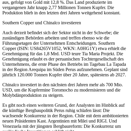
aus, gefolgt von Gold mit 12,8 %. Das Land produzierte im
vergangenen Jahr knapp 2,77 Millionen Tonnen Kupfer. Die
Produktion blieb in den letzten drei Jahren weitgehend konstant.
Southern Copper und Chinalco investieren
Auch derzeit befindet sich der Sektor nicht in der Schwebe; die
zuständigen Behörden arbeiten und treffen ebenso wie die
Führungsetagen der Unternehmen Entscheidungen. Southern
Copper (ISIN: US84265V1052, WKN: A0HG1Y) etwa erhielt die
Genehmigung für das 1,8 Mrd. USD teure Tia Maria Projekt. Die
Genehmigung erlaubt es der peruanischen Tochtergesellschaft des
Unternehmens, die erste Phase des Betriebs im Tagebau La Tapada
in der Region Arequipa im Süden Perus aufzunehmen. Geplant sind
jährlich 120.000 Tonnen Kupfer über 20 Jahre, spätestens ab 2027.
Chinalco investiert in den nächsten drei Jahren mehr als 700 Mio.
USD, um die Kupfermine Toromocho zu modernisieren und die
Molybdänproduktion zu steigern.
Es gibt noch einen weiteren Grund, der Analysten im Hinblick auf
die künftige Bergbaupolitik Perus ruhig schlafen lässt: Die
wachsende Konkurrenz in der Region. Chile mit dem ambitionierten
neuen Präsidenten Kast. Argentinien mit Milei und RIGI. Und
Venezuela mit der jüngsten Bergbaureform: Die Konkurrenz um