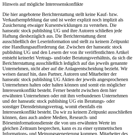
Hinweis auf mögliche Interessenskonflikte
Die hier angebotene Berichterstattung stellt keine Kauf- bzw.
Verkaufsempfehlung dar und ist weder explizit noch implizit als
Zusicherung etwaiger Kursentwicklungen zu verstehen. Die
hanseatic stock publishing UG und ihre Autoren schließen jede
Haftung diesbezüglich aus. Die Berichterstattung dient
ausschließlich der Leserinformation und stellt zu keinem Zeitpunkt
eine Handlungsaufforderung dar. Zwischen der hanseatic stock
publishing UG und den Lesern der von ihr veröffentlichten Artikel
entsteht keinerlei Vertrags- und/oder Beratungsverhältnis, da sich die
Berichterstattung ausschließlich lediglich auf das jeweils genannte
Unternehmen, nicht aber auf die Anlageentscheidung bezieht. Wir
weisen darauf hin, dass Partner, Autoren und Mitarbeiter der
hanseatic stock publishing UG Aktien der jeweils angesprochenen
Unternehmen halten oder halten können und somit ein möglicher
Interessenkonflikt besteht. Ferner besteht zwischen dem hier
erwähnten Unternehmen oder mit ihm verbundenen Unternehmen
und der hanseatic stock publishing UG ein Beratungs- oder
sonstiger Dienstleistungsvertrag, womit ebenfalls ein
Interessenkonflikt besteht. Da wir zu keinem Zeitpunkt ausschließen
können, dass auch andere Medien, Research- und
Börseninformationsdienste die von uns erwähnten Werte im
gleichen Zeitraum besprechen, kann es zu einer symmetrischen
Informations- und Meinungsgenerierung kommen. Mitarbeiter des