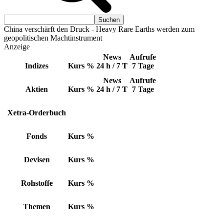
China verschärft den Druck - Heavy Rare Earths werden zum
geopolitischen Machtinstrument
Anzeige
News
Aufrufe
Indizes
Kurs
%
24 h / 7 T
7 Tage
News
Aufrufe
Aktien
Kurs
%
24 h / 7 T
7 Tage
Xetra-Orderbuch
Fonds
Kurs
%
Devisen
Kurs
%
Rohstoffe
Kurs
%
Themen
Kurs
%