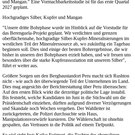
und Mangan." Eine Vormachbarkeitsstudie ist für das erste Quartal
2027 geplant.
Hochgradiges Silber, Kupfer und Mangan
"Unsere dritte Bohrphase wurde im Hinblick auf die Vorstudie für
das Berenguela-Projekt geplant. Wir verdichten und grenzen
oberflächennahe, hochgradige Silber-Kupfer-Mineralisierungen im
westlichen Teil der Mineralressource ab, wo zukünftig ein Tagebau
beginnen soll. Dies sind einige der besten Bohrergebnisse, die wir
bisher in unseren drei Bohrphasen erzielt haben, und wir freuen uns
besonders über die starke Kupferassoziation mit unserem Silber",
führt er weiter aus.
Größere Sorgen um den Bergbaustandort Peru macht sich Rushton
nicht - wie auch der überwiegende Teil der Unternehmen im Land.
Dies mag angesichts der Berichterstattung über Peru überraschen:
Auf den ersten Blick wirkt die derzeitige politische Lage instabil.
Bis feststeht, welche Kandidaten im Juni in die Stichwahl um die
Präsidentschaft einziehen, dürften aufgrund diverser Verzögerungen
und Skandale noch Wochen vergehen. Der Wahlleiter ist
zurückgetreten, die Polizei durchsuchte sein Haus,
Manipulationsvorwürfe kursieren. Die Wählerschaft ist ohnehin
gespalten, das Vertrauen in die Politik auf einem Tiefpunkt.
So viel steht fest: Keiko Fujimori, die Tochter des ehemaligen