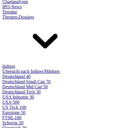
Chartanalysen
IPO-News
Termine
Themen-Dossiers
Indizes
Übersicht nach Indizes/Märkten
Deutschland 40
Deutschland Small Cap 70
Deutschland Mid Cap 50
Deutschland Tech 30
USA Industrie 30
USA 500
US Tech 100
Eurozone 50
FTSE-100
Schweiz 20
Österreich 20