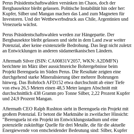
Perus Präsidentschaftswahlen versinken im Chaos, doch der
Bergbausektor bleibt gelassen. Politische Instabilität hin oder her:
Kupfer, Silber und Mangan machen das Land zum Magneten für
Investoren. Und der Wettbewerbsdruck aus Chile, Argentinien und
Venezuela wächst.
Perus Präsidentschaftswahlen werden zur Hängepartie. Der
Bergbausektor bleibt gelassen und sieht in dem Land zwar weiter
Potenzial, aber keine existenzielle Bedrohung. Das liegt nicht zuletzt
an Entwicklungen in anderen südamerikanischen Ländern.
Aftermath Silver (ISIN: CA00831V2057, WKN: A2DMFN)
berichtete im März über aussichtsreiche Bohrergebnisse beim
Projekt Berenguela im Süden Perus. Die Resultate zeigten eine
durchgehend starke Mineralisierung über mehrere Bohrungen
hinweg. Das Bohrloch AFD152 etwa durchschnitt ab einer Tiefe
von etwa 26,5 Metern einen 48,5 Meter langen Abschnitt mit
durchschnittlich 438 Gramm pro Tonne Silber, 2,22 Prozent Kupfer
und 24,9 Prozent Mangan.
Aftermath CEO Ralph Rushton sieht in Berenguela ein Projekt mit
großem Potenzial. Er betont die Marktnähe in zweifacher Hinsicht:
"Berenguela ist ein Projekt im Entwicklungsstadium und eine
potenzielle zukünftige Quelle für drei Metalle, die für die aktuelle
Energiewende von entscheidender Bedeutung sind: Silber, Kupfer