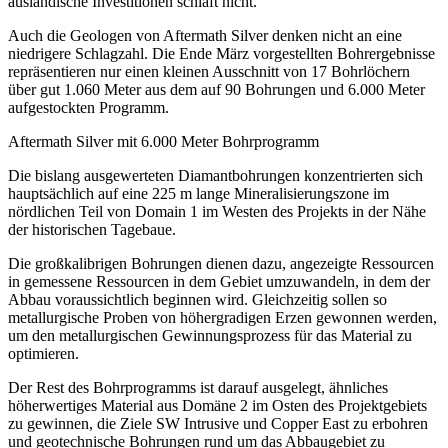
ausländische Investitionen schläft nicht.
Auch die Geologen von Aftermath Silver denken nicht an eine
niedrigere Schlagzahl. Die Ende März vorgestellten Bohrergebnisse
repräsentieren nur einen kleinen Ausschnitt von 17 Bohrlöchern
über gut 1.060 Meter aus dem auf 90 Bohrungen und 6.000 Meter
aufgestockten Programm.
Aftermath Silver mit 6.000 Meter Bohrprogramm
Die bislang ausgewerteten Diamantbohrungen konzentrierten sich
hauptsächlich auf eine 225 m lange Mineralisierungszone im
nördlichen Teil von Domain 1 im Westen des Projekts in der Nähe
der historischen Tagebaue.
Die großkalibrigen Bohrungen dienen dazu, angezeigte Ressourcen
in gemessene Ressourcen in dem Gebiet umzuwandeln, in dem der
Abbau voraussichtlich beginnen wird. Gleichzeitig sollen so
metallurgische Proben von höhergradigen Erzen gewonnen werden,
um den metallurgischen Gewinnungsprozess für das Material zu
optimieren.
Der Rest des Bohrprogramms ist darauf ausgelegt, ähnliches
höherwertiges Material aus Domäne 2 im Osten des Projektgebiets
zu gewinnen, die Ziele SW Intrusive und Copper East zu erbohren
und geotechnische Bohrungen rund um das Abbaugebiet zu