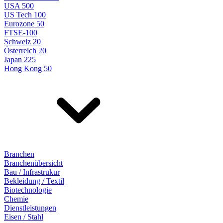
USA 500
US Tech 100
Eurozone 50
FTSE-100
Schweiz 20
Österreich 20
Japan 225
Hong Kong 50
Branchen
Branchenübersicht
Bau / Infrastrukur
Bekleidung / Textil
Biotechnologie
Chemie
Dienstleistungen
Eisen / Stahl