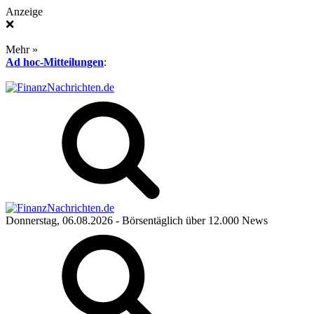
Anzeige
❌
Mehr »
Ad hoc-Mitteilungen
:
Donnerstag, 06.08.2026
- Börsentäglich über 12.000 News