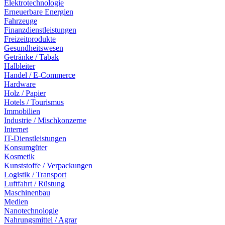
Elektrotechnologie
Erneuerbare Energien
Fahrzeuge
Finanzdienstleistungen
Freizeitprodukte
Gesundheitswesen
Getränke / Tabak
Halbleiter
Handel / E-Commerce
Hardware
Holz / Papier
Hotels / Tourismus
Immobilien
Industrie / Mischkonzerne
Internet
IT-Dienstleistungen
Konsumgüter
Kosmetik
Kunststoffe / Verpackungen
Logistik / Transport
Luftfahrt / Rüstung
Maschinenbau
Medien
Nanotechnologie
Nahrungsmittel / Agrar