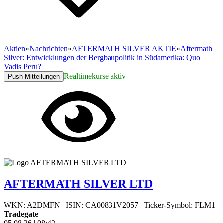
Aktien
»
Nachrichten
»
AFTERMATH SILVER AKTIE
»
Aftermath
Silver: Entwicklungen der Bergbaupolitik in Südamerika: Quo
Vadis Peru?
Realtimekurse aktiv
Push Mitteilungen
AFTERMATH SILVER LTD
WKN: A2DMFN
|
ISIN: CA00831V2057
|
Ticker-Symbol: FLM1
Tradegate
05.08.26
|
08:42