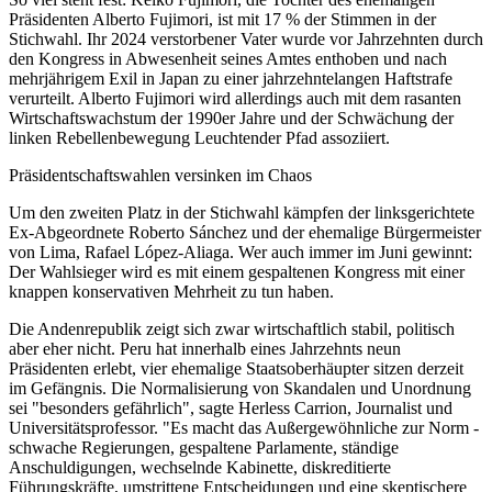
Präsidenten Alberto Fujimori, ist mit 17 % der Stimmen in der
Stichwahl. Ihr 2024 verstorbener Vater wurde vor Jahrzehnten durch
den Kongress in Abwesenheit seines Amtes enthoben und nach
mehrjährigem Exil in Japan zu einer jahrzehntelangen Haftstrafe
verurteilt. Alberto Fujimori wird allerdings auch mit dem rasanten
Wirtschaftswachstum der 1990er Jahre und der Schwächung der
linken Rebellenbewegung Leuchtender Pfad assoziiert.
Präsidentschaftswahlen versinken im Chaos
Um den zweiten Platz in der Stichwahl kämpfen der linksgerichtete
Ex-Abgeordnete Roberto Sánchez und der ehemalige Bürgermeister
von Lima, Rafael López-Aliaga. Wer auch immer im Juni gewinnt:
Der Wahlsieger wird es mit einem gespaltenen Kongress mit einer
knappen konservativen Mehrheit zu tun haben.
Die Andenrepublik zeigt sich zwar wirtschaftlich stabil, politisch
aber eher nicht. Peru hat innerhalb eines Jahrzehnts neun
Präsidenten erlebt, vier ehemalige Staatsoberhäupter sitzen derzeit
im Gefängnis. Die Normalisierung von Skandalen und Unordnung
sei "besonders gefährlich", sagte Herless Carrion, Journalist und
Universitätsprofessor. "Es macht das Außergewöhnliche zur Norm -
schwache Regierungen, gespaltene Parlamente, ständige
Anschuldigungen, wechselnde Kabinette, diskreditierte
Führungskräfte, umstrittene Entscheidungen und eine skeptischere