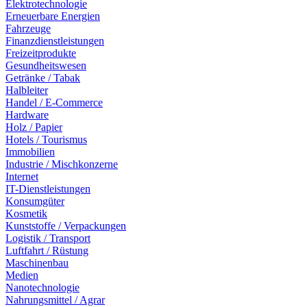
Elektrotechnologie
Erneuerbare Energien
Fahrzeuge
Finanzdienstleistungen
Freizeitprodukte
Gesundheitswesen
Getränke / Tabak
Halbleiter
Handel / E-Commerce
Hardware
Holz / Papier
Hotels / Tourismus
Immobilien
Industrie / Mischkonzerne
Internet
IT-Dienstleistungen
Konsumgüter
Kosmetik
Kunststoffe / Verpackungen
Logistik / Transport
Luftfahrt / Rüstung
Maschinenbau
Medien
Nanotechnologie
Nahrungsmittel / Agrar