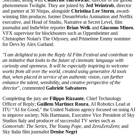
phenomenon Twilight. They are joined by
Jed Weintrob
, director
and partner at 30 Ninjas, alongside
Christina Lee Storm
, award-
winning film producer, former DreamWorks Animation and Netflix
executive, and Head of Studio, Narrative at Secret Level, film
journalist and IndieWire reporter
Brian Welk
and
Giacomo Mineo
,
VFX supervisor for blockbusters such as Oppenheimer and
Christopher Nolan's The Odyssey, and Primetime Emmy nominee
for Devs by Alex Garland.
"I am delighted to join the Reply AI Film Festival and contribute to
an initiative that looks to the future of cinematic language with
curiosity and openness. It will be especially inspiring to welcome
works from all over the world, created using generative AI tools
that, when placed in service of an authentic vision, can further
enhance the talent, sensibility, and creative perspective of the
director
", commented
Gabriele Salvatores
Completing the jury are
Filippo Rizzante
, Chief Technology
Officer of Reply;
Guillem Martinez Roura
, AI Robotics Lead at
ITU "AI for Good," the United Nations agency focused on using AI
to improve society; Nils Hartmann, Executive Vice President of Sky
Studios Italy and producer of successful TV series such as
Gomorrah: The Series
,
The Young Pope
, and
ZeroZeroZero
; and
Sky Italia film journalist
Denise Negri