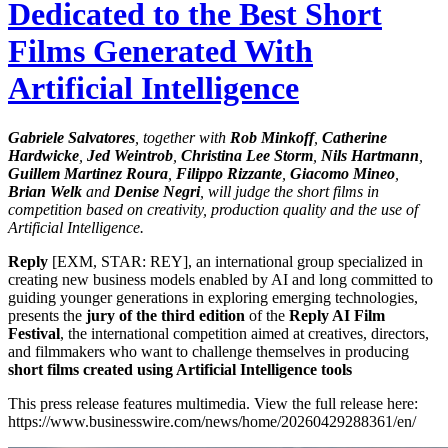
Dedicated to the Best Short
Films Generated With
Artificial Intelligence
Gabriele Salvatores
, together with
Rob Minkoff
,
Catherine
Hardwicke
,
Jed Weintrob
,
Christina Lee Storm
,
Nils Hartmann
,
Guillem Martinez Roura
,
Filippo Rizzante
,
Giacomo Mineo
,
Brian Welk
and
Denise Negri
, will judge the short films in
competition based on creativity, production quality and the use of
Artificial Intelligence.
Reply
[EXM, STAR: REY], an international group specialized in
creating new business models enabled by AI and long committed to
guiding younger generations in exploring emerging technologies,
presents the
jury of the third edition
of the
Reply AI Film
Festival
, the international competition aimed at creatives, directors,
and filmmakers who want to challenge themselves in producing
short films created using Artificial Intelligence tools
This press release features multimedia. View the full release here:
https://www.businesswire.com/news/home/20260429288361/en/