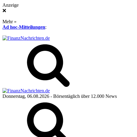
Anzeige
❌
Mehr »
Ad hoc-Mitteilungen
:
Donnerstag, 06.08.2026
- Börsentäglich über 12.000 News