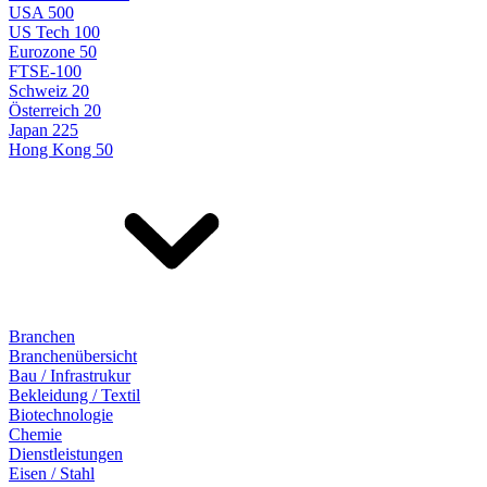
USA 500
US Tech 100
Eurozone 50
FTSE-100
Schweiz 20
Österreich 20
Japan 225
Hong Kong 50
Branchen
Branchenübersicht
Bau / Infrastrukur
Bekleidung / Textil
Biotechnologie
Chemie
Dienstleistungen
Eisen / Stahl