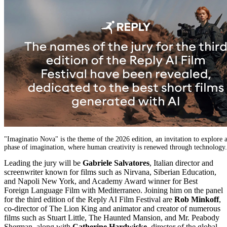
"Imaginatio Nova" is the theme of the 2026 edition, an invitation to explore 
phase of imagination, where human creativity is renewed through technology.
Leading the jury will be
Gabriele Salvatores
, Italian director and
screenwriter known for films such as Nirvana, Siberian Education,
and Napoli New York, and Academy Award winner for Best
Foreign Language Film with Mediterraneo. Joining him on the panel
for the third edition of the Reply AI Film Festival are
Rob Minkoff
,
co-director of The Lion King and animator and creator of numerous
films such as Stuart Little, The Haunted Mansion, and Mr. Peabody
Sherman, along with
Catherine Hardwicke
, director of the global