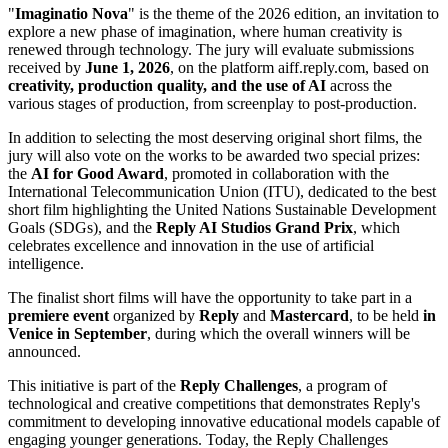
"
Imaginatio Nova
" is the theme of the 2026 edition, an invitation to
explore a new phase of imagination, where human creativity is
renewed through technology. The jury will evaluate submissions
received by
June 1, 2026
, on the platform aiff.reply.com, based on
creativity, production quality, and the use of AI
across the
various stages of production, from screenplay to post-production.
In addition to selecting the most deserving original short films, the
jury will also vote on the works to be awarded two special prizes:
the
AI for Good Award
, promoted in collaboration with the
International Telecommunication Union (ITU), dedicated to the best
short film highlighting the United Nations Sustainable Development
Goals (SDGs), and the
Reply AI Studios Grand Prix
, which
celebrates excellence and innovation in the use of artificial
intelligence.
The finalist short films will have the opportunity to take part in a
premiere event
organized by
Reply
and
Mastercard
, to be held
in
Venice in September
, during which the overall winners will be
announced.
This initiative is part of the
Reply Challenges
, a program of
technological and creative competitions that demonstrates Reply's
commitment to developing innovative educational models capable of
engaging younger generations. Today, the Reply Challenges