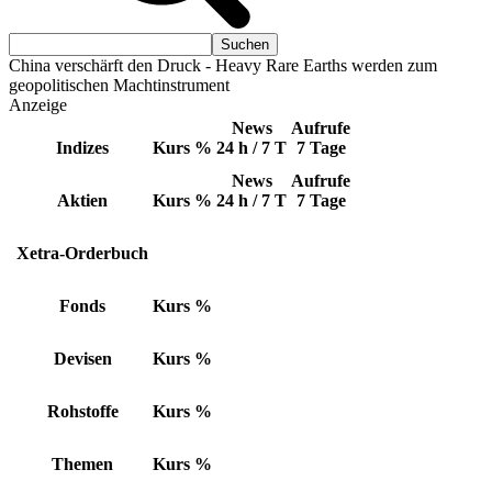
China verschärft den Druck - Heavy Rare Earths werden zum
geopolitischen Machtinstrument
Anzeige
News
Aufrufe
Indizes
Kurs
%
24 h / 7 T
7 Tage
News
Aufrufe
Aktien
Kurs
%
24 h / 7 T
7 Tage
Xetra-Orderbuch
Fonds
Kurs
%
Devisen
Kurs
%
Rohstoffe
Kurs
%
Themen
Kurs
%