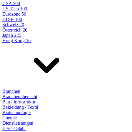
USA 500
US Tech 100
Eurozone 50
FTSE-100
Schweiz 20
Österreich 20
Japan 225
Hong Kong 50
Branchen
Branchenübersicht
Bau / Infrastrukur
Bekleidung / Textil
Biotechnologie
Chemie
Dienstleistungen
Eisen / Stahl