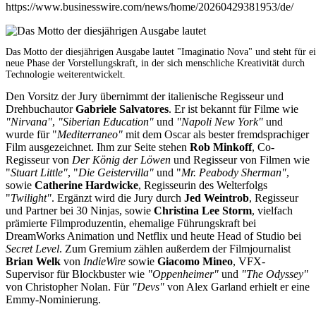
https://www.businesswire.com/news/home/20260429381953/de/
Das Motto der diesjährigen Ausgabe lautet "Imaginatio Nova" und steht für e
neue Phase der Vorstellungskraft, in der sich menschliche Kreativität durch
Technologie weiterentwickelt.
Den Vorsitz der Jury übernimmt der italienische Regisseur und
Drehbuchautor
Gabriele Salvatores
. Er ist bekannt für Filme wie
"Nirvana"
,
"Siberian Education"
und
"Napoli New York"
und
wurde für "
Mediterraneo"
mit dem Oscar als bester fremdsprachiger
Film ausgezeichnet. Ihm zur Seite stehen
Rob Minkoff
, Co-
Regisseur von
Der König der Löwen
und Regisseur von Filmen wie
"
Stuart Little"
, "
Die Geistervilla"
und "
Mr. Peabody Sherman"
,
sowie
Catherine Hardwicke
, Regisseurin des Welterfolgs
"
Twilight"
. Ergänzt wird die Jury durch
Jed Weintrob
, Regisseur
und Partner bei 30 Ninjas, sowie
Christina Lee Storm
, vielfach
prämierte Filmproduzentin, ehemalige Führungskraft bei
DreamWorks Animation und Netflix und heute Head of Studio bei
Secret Level
. Zum Gremium zählen außerdem der Filmjournalist
Brian Welk
von
IndieWire
sowie
Giacomo Mineo
, VFX-
Supervisor für Blockbuster wie
"Oppenheimer"
und
"The Odyssey"
von Christopher Nolan. Für
"Devs"
von Alex Garland erhielt er eine
Emmy-Nominierung.