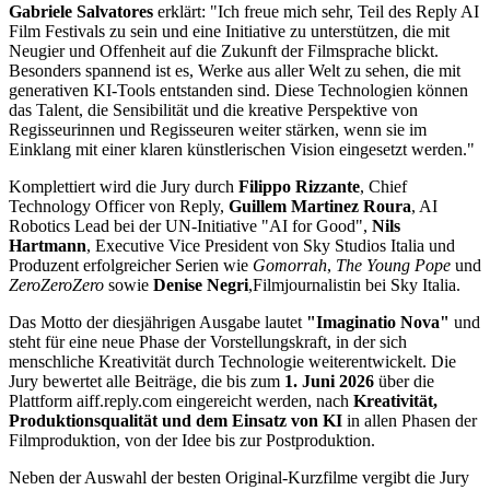
Gabriele Salvatores
erklärt: "Ich freue mich sehr, Teil des Reply AI
Film Festivals zu sein und eine Initiative zu unterstützen, die mit
Neugier und Offenheit auf die Zukunft der Filmsprache blickt.
Besonders spannend ist es, Werke aus aller Welt zu sehen, die mit
generativen KI-Tools entstanden sind. Diese Technologien können
das Talent, die Sensibilität und die kreative Perspektive von
Regisseurinnen und Regisseuren weiter stärken, wenn sie im
Einklang mit einer klaren künstlerischen Vision eingesetzt werden."
Komplettiert wird die Jury durch
Filippo Rizzante
, Chief
Technology Officer von Reply,
Guillem Martinez Roura
, AI
Robotics Lead bei der UN-Initiative "AI for Good",
Nils
Hartmann
, Executive Vice President von Sky Studios Italia und
Produzent erfolgreicher Serien wie
Gomorrah
,
The Young Pope
und
ZeroZeroZero
sowie
Denise Negri
,
Filmjournalistin bei Sky Italia.
Das Motto der diesjährigen Ausgabe lautet
"Imaginatio Nova"
und
steht für eine neue Phase der Vorstellungskraft, in der sich
menschliche Kreativität durch Technologie weiterentwickelt. Die
Jury bewertet alle Beiträge, die bis zum
1. Juni 2026
über die
Plattform aiff.reply.com eingereicht werden, nach
Kreativität,
Produktionsqualität und dem Einsatz von KI
in allen Phasen der
Filmproduktion, von der Idee bis zur Postproduktion.
Neben der Auswahl der besten Original-Kurzfilme vergibt die Jury