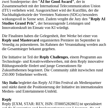
zwei Sonderpreise: den "
AI for Good Award"
, der in
Zusammenarbeit mit der International Telecommunication Union
(ITU) verliehen wird. Ausgezeichnet wird der Kurzfilm, der die
Nachhaltigkeitsziele der Vereinten Nationen (SDGs) besonders
wirkungsvoll in Szene setzt. Zudem vergibt die Jury den
"Reply AI
Studios Grand Prix"
, der herausragende Leistungen und
Innovationskraft im Einsatz von KI würdigt.
Die Finalisten haben die Gelegenheit, ihre Werke bei einer von
Reply und Mastercard
organisierten Premiere im September in
Venedig zu präsentieren. Im Rahmen der Veranstaltung werden auch
die Gesamtsieger bekannt gegeben.
Die Initiative ist Teil der
Reply Challenges
, einem Programm aus
Technologie- und Kreativwettbewerben, mit dem Reply innovative
Bildungsmodelle fördert und junge Generationen für
Zukunftsthemen begeistert. Die Community zählt inzwischen rund
250.000 Teilnehmer weltweit.
Sky Italia
begleitet das Reply AI Film Festival als Medienpartner
und stärkt damit die Positionierung der Initiative im internationalen
Medien- und Entertainment-Umfeld.
Reply
Reply [EXM, STAR: REY, ISIN: IT0005282865] ist spezialisiert