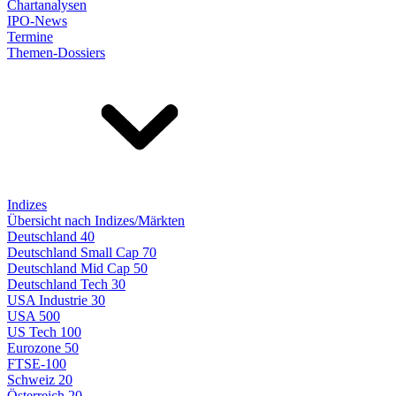
Chartanalysen
IPO-News
Termine
Themen-Dossiers
Indizes
Übersicht nach Indizes/Märkten
Deutschland 40
Deutschland Small Cap 70
Deutschland Mid Cap 50
Deutschland Tech 30
USA Industrie 30
USA 500
US Tech 100
Eurozone 50
FTSE-100
Schweiz 20
Österreich 20