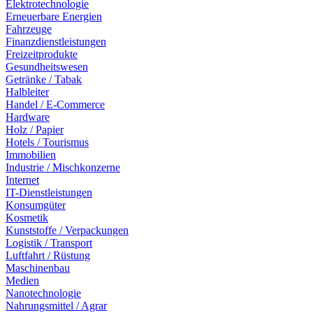
Elektrotechnologie
Erneuerbare Energien
Fahrzeuge
Finanzdienstleistungen
Freizeitprodukte
Gesundheitswesen
Getränke / Tabak
Halbleiter
Handel / E-Commerce
Hardware
Holz / Papier
Hotels / Tourismus
Immobilien
Industrie / Mischkonzerne
Internet
IT-Dienstleistungen
Konsumgüter
Kosmetik
Kunststoffe / Verpackungen
Logistik / Transport
Luftfahrt / Rüstung
Maschinenbau
Medien
Nanotechnologie
Nahrungsmittel / Agrar