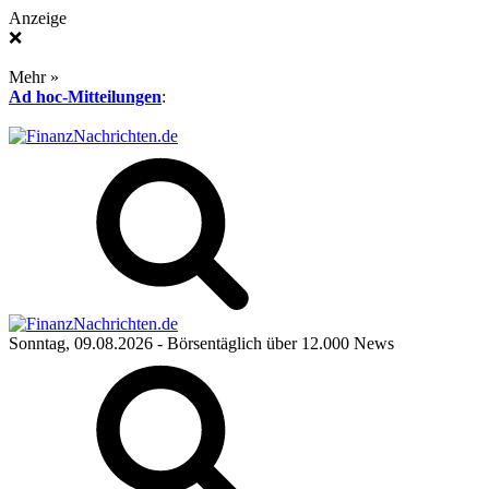
Anzeige
❌
Mehr »
Ad hoc-Mitteilungen
:
Sonntag, 09.08.2026
- Börsentäglich über 12.000 News