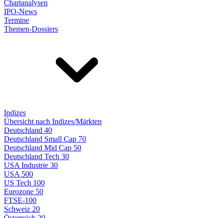
Chartanalysen
IPO-News
Termine
Themen-Dossiers
Indizes
Übersicht nach Indizes/Märkten
Deutschland 40
Deutschland Small Cap 70
Deutschland Mid Cap 50
Deutschland Tech 30
USA Industrie 30
USA 500
US Tech 100
Eurozone 50
FTSE-100
Schweiz 20
Österreich 20