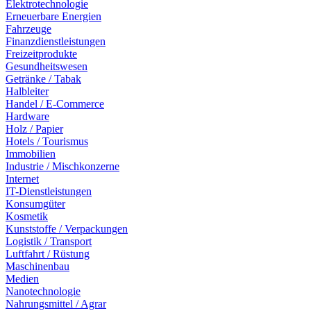
Elektrotechnologie
Erneuerbare Energien
Fahrzeuge
Finanzdienstleistungen
Freizeitprodukte
Gesundheitswesen
Getränke / Tabak
Halbleiter
Handel / E-Commerce
Hardware
Holz / Papier
Hotels / Tourismus
Immobilien
Industrie / Mischkonzerne
Internet
IT-Dienstleistungen
Konsumgüter
Kosmetik
Kunststoffe / Verpackungen
Logistik / Transport
Luftfahrt / Rüstung
Maschinenbau
Medien
Nanotechnologie
Nahrungsmittel / Agrar