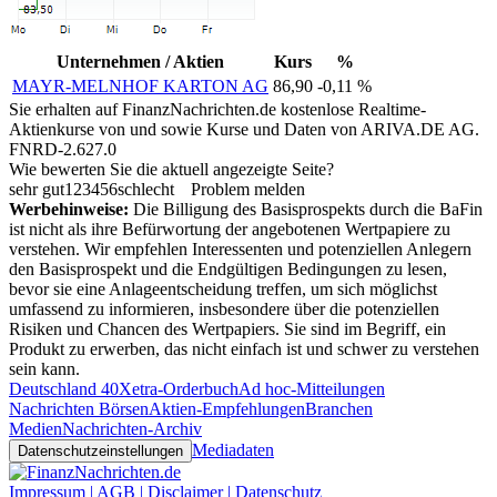
Unternehmen / Aktien
Kurs
%
MAYR-MELNHOF KARTON AG
86,90
-0,11 %
Sie erhalten auf FinanzNachrichten.de kostenlose Realtime-
Aktienkurse von
und
sowie Kurse und Daten von
ARIVA.DE AG
.
FNRD-2.627.0
Wie bewerten Sie die aktuell angezeigte Seite?
sehr gut
1
2
3
4
5
6
schlecht
Problem melden
Werbehinweise:
Die Billigung des Basisprospekts durch die BaFin
ist nicht als ihre Befürwortung der angebotenen Wertpapiere zu
verstehen. Wir empfehlen Interessenten und potenziellen Anlegern
den Basisprospekt und die Endgültigen Bedingungen zu lesen,
bevor sie eine Anlageentscheidung treffen, um sich möglichst
umfassend zu informieren, insbesondere über die potenziellen
Risiken und Chancen des Wertpapiers. Sie sind im Begriff, ein
Produkt zu erwerben, das nicht einfach ist und schwer zu verstehen
sein kann.
Deutschland 40
Xetra-Orderbuch
Ad hoc-Mitteilungen
Nachrichten Börsen
Aktien-Empfehlungen
Branchen
Medien
Nachrichten-Archiv
Mediadaten
Datenschutzeinstellungen
Impressum | AGB | Disclaimer | Datenschutz