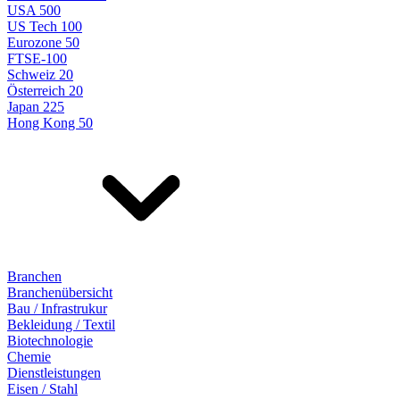
USA 500
US Tech 100
Eurozone 50
FTSE-100
Schweiz 20
Österreich 20
Japan 225
Hong Kong 50
Branchen
Branchenübersicht
Bau / Infrastrukur
Bekleidung / Textil
Biotechnologie
Chemie
Dienstleistungen
Eisen / Stahl