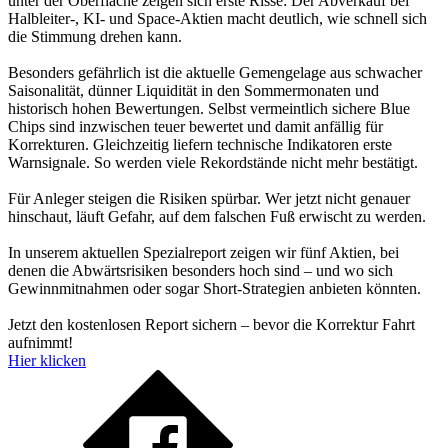
unter der Oberfläche zeigen sich erste Risse: Der Abverkauf bei
Halbleiter-, KI- und Space-Aktien macht deutlich, wie schnell sich
die Stimmung drehen kann.
Besonders gefährlich ist die aktuelle Gemengelage aus schwacher
Saisonalität, dünner Liquidität in den Sommermonaten und
historisch hohen Bewertungen. Selbst vermeintlich sichere Blue
Chips sind inzwischen teuer bewertet und damit anfällig für
Korrekturen. Gleichzeitig liefern technische Indikatoren erste
Warnsignale. So werden viele Rekordstände nicht mehr bestätigt.
Für Anleger steigen die Risiken spürbar. Wer jetzt nicht genauer
hinschaut, läuft Gefahr, auf dem falschen Fuß erwischt zu werden.
In unserem aktuellen Spezialreport zeigen wir fünf Aktien, bei
denen die Abwärtsrisiken besonders hoch sind – und wo sich
Gewinnmitnahmen oder sogar Short-Strategien anbieten könnten.
Jetzt den kostenlosen Report sichern – bevor die Korrektur Fahrt
aufnimmt!
Hier klicken