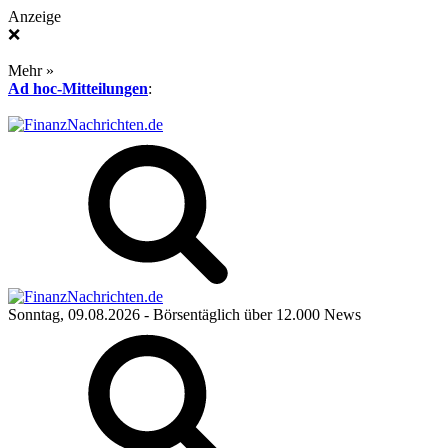
Anzeige
❌
Mehr »
Ad hoc-Mitteilungen
:
Sonntag, 09.08.2026
- Börsentäglich über 12.000 News