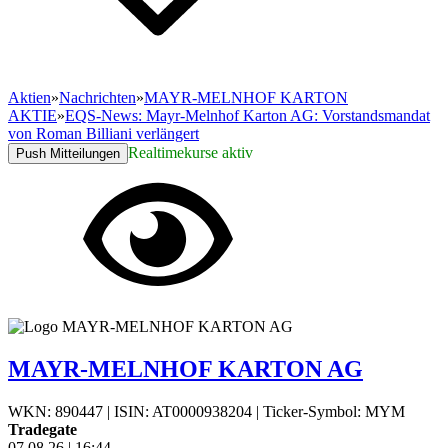
Aktien
»
Nachrichten
»
MAYR-MELNHOF KARTON
AKTIE
»
EQS-News: Mayr-Melnhof Karton AG: Vorstandsmandat
von Roman Billiani verlängert
Realtimekurse aktiv
Push Mitteilungen
MAYR-MELNHOF KARTON AG
WKN: 890447
|
ISIN: AT0000938204
|
Ticker-Symbol: MYM
Tradegate
07.08.26
|
16:44