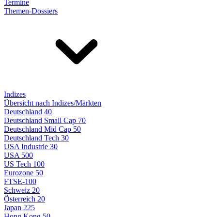
Termine
Themen-Dossiers
Indizes
Übersicht nach Indizes/Märkten
Deutschland 40
Deutschland Small Cap 70
Deutschland Mid Cap 50
Deutschland Tech 30
USA Industrie 30
USA 500
US Tech 100
Eurozone 50
FTSE-100
Schweiz 20
Österreich 20
Japan 225
Hong Kong 50