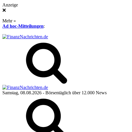
Anzeige
❌
Mehr »
Ad hoc-Mitteilungen
:
Samstag, 08.08.2026
- Börsentäglich über 12.000 News