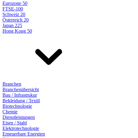
Eurozone 50
FTSE-100
Schweiz 20
Österreich 20
Japan 225
Hong Kong 50
Branchen
Branchenübersicht
Bau / Infrastrukur
Bekleidung / Textil
Biotechnologie
Chemie
Dienstleistungen
Eisen / Stahl
Elektrotechnologie
Erneuerbare Energien