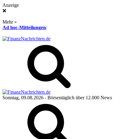
Anzeige
❌
Mehr »
Ad hoc-Mitteilungen
:
Sonntag, 09.08.2026
- Börsentäglich über 12.000 News