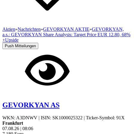
Aktien
»
Nachrichten
»
GEVORKYAN AKTIE
»
GEVORKYAN,
a.s.: GEVORKYAN Share Analysis: Target Price EUR 12.80, 68%
+Upside
Push Mitteilungen
GEVORKYAN AS
WKN: A3DNWV
|
ISIN: SK1000025322
|
Ticker-Symbol: 91X
Frankfurt
07.08.26
|
08:06
7,180
Euro