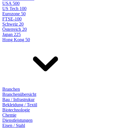
USA 500
US Tech 100
Eurozone 50
FTSE-100
Schweiz 20
Österreich 20
Japan 225
Hong Kong 50
Branchen
Branchenübersicht
Bau / Infrastrukur
Bekleidung / Textil
Biotechnologie
Chemie
Dienstleistungen
Eisen / Stahl