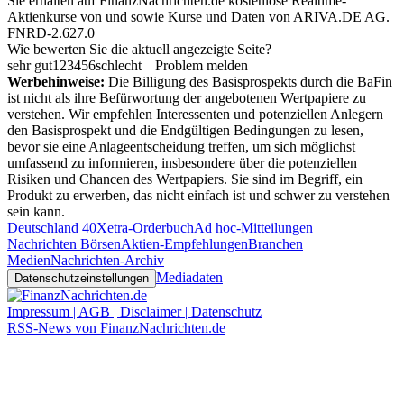
Sie erhalten auf FinanzNachrichten.de kostenlose Realtime-
Aktienkurse von
und
sowie Kurse und Daten von
ARIVA.DE AG
.
FNRD-2.627.0
Wie bewerten Sie die aktuell angezeigte Seite?
sehr gut
1
2
3
4
5
6
schlecht
Problem melden
Werbehinweise:
Die Billigung des Basisprospekts durch die BaFin
ist nicht als ihre Befürwortung der angebotenen Wertpapiere zu
verstehen. Wir empfehlen Interessenten und potenziellen Anlegern
den Basisprospekt und die Endgültigen Bedingungen zu lesen,
bevor sie eine Anlageentscheidung treffen, um sich möglichst
umfassend zu informieren, insbesondere über die potenziellen
Risiken und Chancen des Wertpapiers. Sie sind im Begriff, ein
Produkt zu erwerben, das nicht einfach ist und schwer zu verstehen
sein kann.
Deutschland 40
Xetra-Orderbuch
Ad hoc-Mitteilungen
Nachrichten Börsen
Aktien-Empfehlungen
Branchen
Medien
Nachrichten-Archiv
Mediadaten
Datenschutzeinstellungen
Impressum | AGB | Disclaimer | Datenschutz
RSS-News von FinanzNachrichten.de