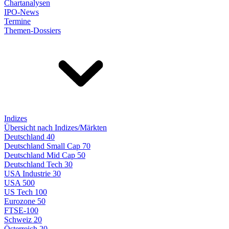
Chartanalysen
IPO-News
Termine
Themen-Dossiers
Indizes
Übersicht nach Indizes/Märkten
Deutschland 40
Deutschland Small Cap 70
Deutschland Mid Cap 50
Deutschland Tech 30
USA Industrie 30
USA 500
US Tech 100
Eurozone 50
FTSE-100
Schweiz 20
Österreich 20