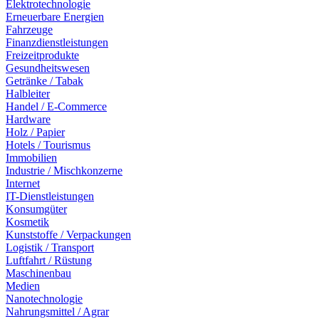
Elektrotechnologie
Erneuerbare Energien
Fahrzeuge
Finanzdienstleistungen
Freizeitprodukte
Gesundheitswesen
Getränke / Tabak
Halbleiter
Handel / E-Commerce
Hardware
Holz / Papier
Hotels / Tourismus
Immobilien
Industrie / Mischkonzerne
Internet
IT-Dienstleistungen
Konsumgüter
Kosmetik
Kunststoffe / Verpackungen
Logistik / Transport
Luftfahrt / Rüstung
Maschinenbau
Medien
Nanotechnologie
Nahrungsmittel / Agrar