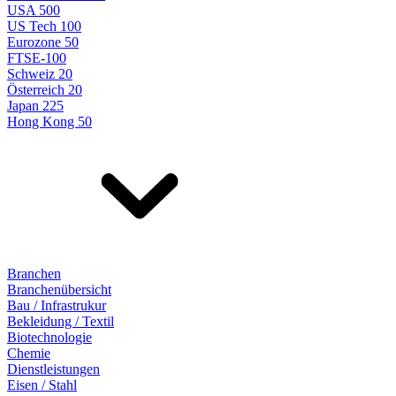
USA 500
US Tech 100
Eurozone 50
FTSE-100
Schweiz 20
Österreich 20
Japan 225
Hong Kong 50
Branchen
Branchenübersicht
Bau / Infrastrukur
Bekleidung / Textil
Biotechnologie
Chemie
Dienstleistungen
Eisen / Stahl