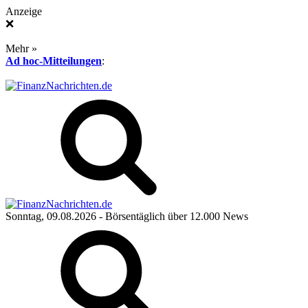
Anzeige
❌
Mehr »
Ad hoc-Mitteilungen
:
Sonntag, 09.08.2026
- Börsentäglich über 12.000 News