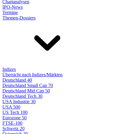
Chartanalysen
IPO-News
Termine
Themen-Dossiers
Indizes
Übersicht nach Indizes/Märkten
Deutschland 40
Deutschland Small Cap 70
Deutschland Mid Cap 50
Deutschland Tech 30
USA Industrie 30
USA 500
US Tech 100
Eurozone 50
FTSE-100
Schweiz 20
Österreich 20