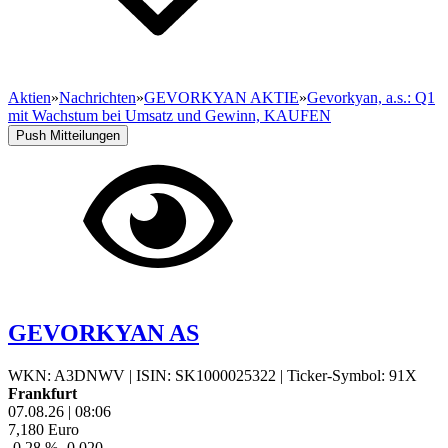
Aktien
»
Nachrichten
»
GEVORKYAN AKTIE
»
Gevorkyan, a.s.: Q1
mit Wachstum bei Umsatz und Gewinn, KAUFEN
Push Mitteilungen
GEVORKYAN AS
WKN: A3DNWV
|
ISIN: SK1000025322
|
Ticker-Symbol: 91X
Frankfurt
07.08.26
|
08:06
7,180
Euro
-0,28 %
-0,020