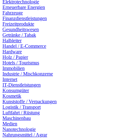
Elektrotechnologie
Erneuerbare Energien
Fahrzeuge
Finanzdienstleistungen
Freizeitprodukte
Gesundheitswesen
Getränke / Tabak
Halbleiter
Handel / E-Commerce
Hardware
Holz / Papier
Hotels / Tourismus
Immobilien
Industrie / Mischkonzerne
Internet
IT-Dienstleistungen
Konsumgüter
Kosmetik
Kunststoffe / Verpackungen
Logistik / Transport
Luftfahrt / Rüstung
Maschinenbau
Medien
Nanotechnologie
Nahrungsmittel / Agrar