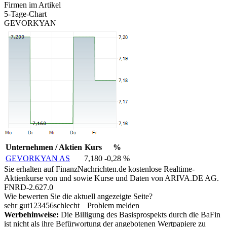
Firmen im Artikel
5-Tage-Chart
GEVORKYAN
Unternehmen / Aktien
Kurs
%
GEVORKYAN AS
7,180
-0,28 %
Sie erhalten auf FinanzNachrichten.de kostenlose Realtime-
Aktienkurse von
und
sowie Kurse und Daten von
ARIVA.DE AG
.
FNRD-2.627.0
Wie bewerten Sie die aktuell angezeigte Seite?
sehr gut
1
2
3
4
5
6
schlecht
Problem melden
Werbehinweise:
Die Billigung des Basisprospekts durch die BaFin
ist nicht als ihre Befürwortung der angebotenen Wertpapiere zu