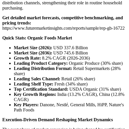
distribution channels, strengthening their role in routine household
purchasing.
Get detailed market forecasts, competitive benchmarking, and
pricing trends:
https://www.futuremarketinsights.com/reports/sample/rep-gb-16722
Quick Stats: Organic Foods Market
Market Size (2026):
USD 337.6 Billion
Market Size (2036):
USD 745.6 Billion
Growth Rate:
8.2% CAGR (2026-2036)
Leading Product Category:
Organic Produce (30% share)
Leading Distribution Format:
Retail Supermarkets (28%
share)
Leading Sales Channel:
Retail (26% share)
Leading Shelf Type:
Fresh (34% share)
Top Certification Standard:
USDA Organic (31% share)
Key Growth Regions:
India (13.2% CAGR), China (12.8%
CAGR)
Key Players:
Danone, Nestlé, General Mills, HiPP, Nature's
Path Foods
Execution-Driven Demand Reshaping Market Dynamics