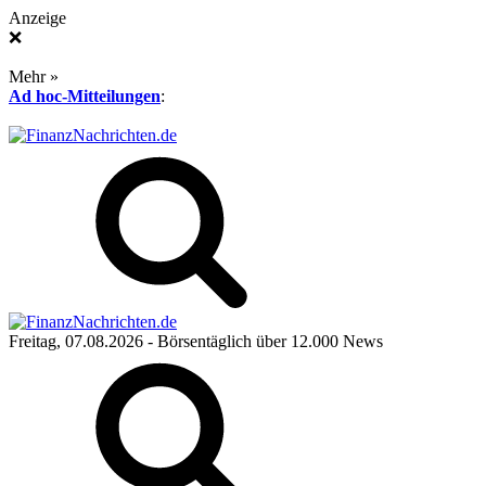
Anzeige
❌
Mehr »
Ad hoc-Mitteilungen
:
Freitag, 07.08.2026
- Börsentäglich über 12.000 News