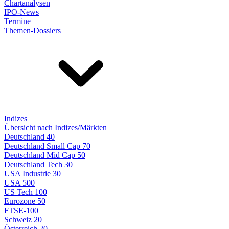
Chartanalysen
IPO-News
Termine
Themen-Dossiers
Indizes
Übersicht nach Indizes/Märkten
Deutschland 40
Deutschland Small Cap 70
Deutschland Mid Cap 50
Deutschland Tech 30
USA Industrie 30
USA 500
US Tech 100
Eurozone 50
FTSE-100
Schweiz 20
Österreich 20