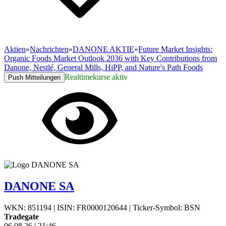
Aktien
»
Nachrichten
»
DANONE AKTIE
»
Future Market Insights:
Organic Foods Market Outlook 2036 with Key Contributions from
Danone, Nestlé, General Mills, HiPP, and Nature's Path Foods
Realtimekurse aktiv
Push Mitteilungen
DANONE SA
WKN: 851194
|
ISIN: FR0000120644
|
Ticker-Symbol: BSN
Tradegate
06.08.26
|
21:46