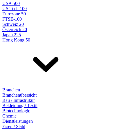
USA 500
US Tech 100
Eurozone 50
FTSE-100
Schweiz 20
Österreich 20
Japan 225
Hong Kong 50
Branchen
Branchenübersicht
Bau / Infrastrukur
Bekleidung / Textil
Biotechnologie
Chemie
Dienstleistungen
Eisen / Stahl