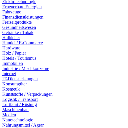
Elektrotechnologie
Erneuerbare Energien
Fahrzeuge
Finanzdienstleistungen
Freizeitprodukte
Gesundheitswesen
Getränke / Tabak
Halbleiter
Handel / E-Commerce
Hardware
Holz / Papier
Hotels / Tourismus
Immobilien
Industrie / Mischkonzerne
Internet
IT-Dienstleistungen
Konsumgüter
Kosmetik
Kunststoffe / Verpackungen
Logistik / Transport
Luftfahrt / Rüstung
Maschinenbau
Medien
Nanotechnologie
Nahrungsmittel / Agrar