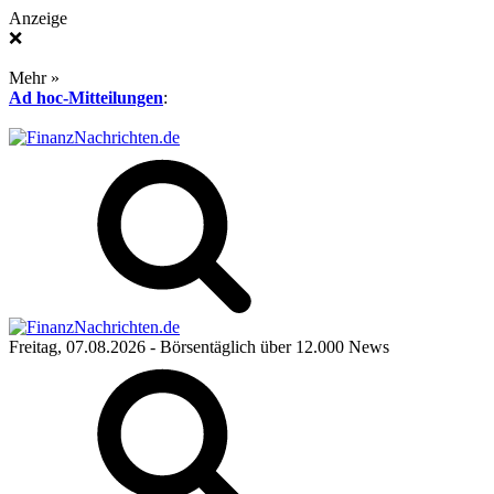
Anzeige
❌
Mehr »
Ad hoc-Mitteilungen
:
Freitag, 07.08.2026
- Börsentäglich über 12.000 News