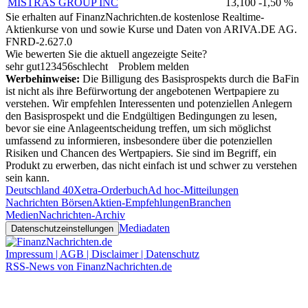
MISTRAS GROUP INC
13,100
-1,50 %
Sie erhalten auf FinanzNachrichten.de kostenlose Realtime-
Aktienkurse von
und
sowie Kurse und Daten von
ARIVA.DE AG
.
FNRD-2.627.0
Wie bewerten Sie die aktuell angezeigte Seite?
sehr gut
1
2
3
4
5
6
schlecht
Problem melden
Werbehinweise:
Die Billigung des Basisprospekts durch die BaFin
ist nicht als ihre Befürwortung der angebotenen Wertpapiere zu
verstehen. Wir empfehlen Interessenten und potenziellen Anlegern
den Basisprospekt und die Endgültigen Bedingungen zu lesen,
bevor sie eine Anlageentscheidung treffen, um sich möglichst
umfassend zu informieren, insbesondere über die potenziellen
Risiken und Chancen des Wertpapiers. Sie sind im Begriff, ein
Produkt zu erwerben, das nicht einfach ist und schwer zu verstehen
sein kann.
Deutschland 40
Xetra-Orderbuch
Ad hoc-Mitteilungen
Nachrichten Börsen
Aktien-Empfehlungen
Branchen
Medien
Nachrichten-Archiv
Mediadaten
Datenschutzeinstellungen
Impressum | AGB | Disclaimer | Datenschutz
RSS-News von FinanzNachrichten.de