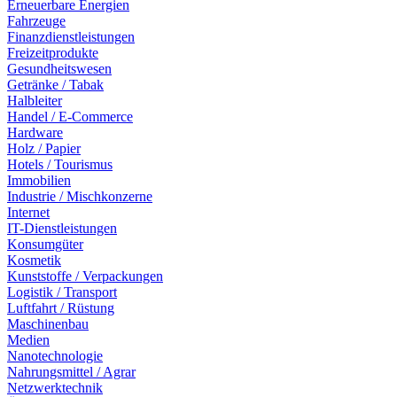
Erneuerbare Energien
Fahrzeuge
Finanzdienstleistungen
Freizeitprodukte
Gesundheitswesen
Getränke / Tabak
Halbleiter
Handel / E-Commerce
Hardware
Holz / Papier
Hotels / Tourismus
Immobilien
Industrie / Mischkonzerne
Internet
IT-Dienstleistungen
Konsumgüter
Kosmetik
Kunststoffe / Verpackungen
Logistik / Transport
Luftfahrt / Rüstung
Maschinenbau
Medien
Nanotechnologie
Nahrungsmittel / Agrar
Netzwerktechnik