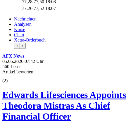
77,28
77,50
18:08
77,26
77,52
18:07
Nachrichten
Analysen
Kurse
Chart
Xetra-Orderbuch
‹
›
AFX News
05.05.2026 07:42 Uhr
560 Leser
Artikel bewerten:
(
2
)
Edwards Lifesciences Appoints
Theodora Mistras As Chief
Financial Officer