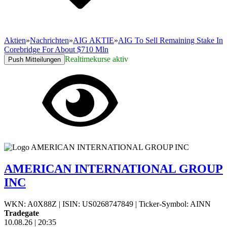
Aktien
»
Nachrichten
»
AIG AKTIE
»
AIG To Sell Remaining Stake In
Corebridge For About $710 Mln
Realtimekurse aktiv
Push Mitteilungen
AMERICAN INTERNATIONAL GROUP
INC
WKN: A0X88Z
|
ISIN: US0268747849
|
Ticker-Symbol: AINN
Tradegate
10.08.26
|
20:35