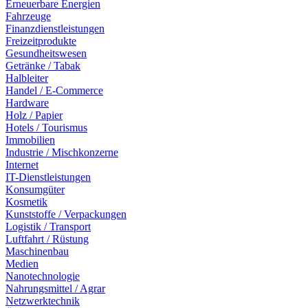
Erneuerbare Energien
Fahrzeuge
Finanzdienstleistungen
Freizeitprodukte
Gesundheitswesen
Getränke / Tabak
Halbleiter
Handel / E-Commerce
Hardware
Holz / Papier
Hotels / Tourismus
Immobilien
Industrie / Mischkonzerne
Internet
IT-Dienstleistungen
Konsumgüter
Kosmetik
Kunststoffe / Verpackungen
Logistik / Transport
Luftfahrt / Rüstung
Maschinenbau
Medien
Nanotechnologie
Nahrungsmittel / Agrar
Netzwerktechnik