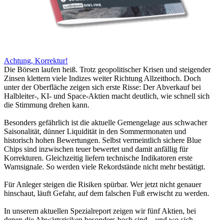
Achtung, Korrektur!
Die Börsen laufen heiß. Trotz geopolitischer Krisen und steigender
Zinsen klettern viele Indizes weiter Richtung Allzeithoch. Doch
unter der Oberfläche zeigen sich erste Risse: Der Abverkauf bei
Halbleiter-, KI- und Space-Aktien macht deutlich, wie schnell sich
die Stimmung drehen kann.
Besonders gefährlich ist die aktuelle Gemengelage aus schwacher
Saisonalität, dünner Liquidität in den Sommermonaten und
historisch hohen Bewertungen. Selbst vermeintlich sichere Blue
Chips sind inzwischen teuer bewertet und damit anfällig für
Korrekturen. Gleichzeitig liefern technische Indikatoren erste
Warnsignale. So werden viele Rekordstände nicht mehr bestätigt.
Für Anleger steigen die Risiken spürbar. Wer jetzt nicht genauer
hinschaut, läuft Gefahr, auf dem falschen Fuß erwischt zu werden.
In unserem aktuellen Spezialreport zeigen wir fünf Aktien, bei
denen die Abwärtsrisiken besonders hoch sind – und wo sich