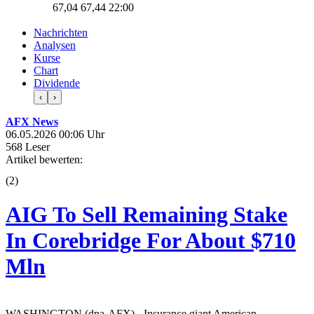
67,04
67,44
22:00
Nachrichten
Analysen
Kurse
Chart
Dividende
‹
›
AFX News
06.05.2026 00:06 Uhr
568 Leser
Artikel bewerten:
(
2
)
AIG To Sell Remaining Stake
In Corebridge For About $710
Mln
WASHINGTON (dpa-AFX) - Insurance giant American