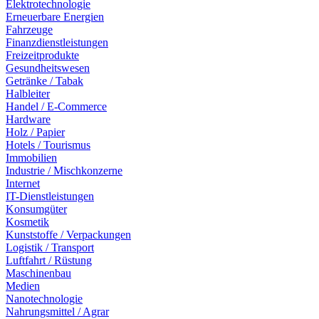
Elektrotechnologie
Erneuerbare Energien
Fahrzeuge
Finanzdienstleistungen
Freizeitprodukte
Gesundheitswesen
Getränke / Tabak
Halbleiter
Handel / E-Commerce
Hardware
Holz / Papier
Hotels / Tourismus
Immobilien
Industrie / Mischkonzerne
Internet
IT-Dienstleistungen
Konsumgüter
Kosmetik
Kunststoffe / Verpackungen
Logistik / Transport
Luftfahrt / Rüstung
Maschinenbau
Medien
Nanotechnologie
Nahrungsmittel / Agrar