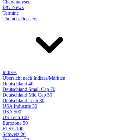
Chartanalysen
IPO-News
Termine
Themen-Dossiers
Indizes
Übersicht nach Indizes/Märkten
Deutschland 40
Deutschland Small Cap 70
Deutschland Mid Cap 50
Deutschland Tech 30
USA Industrie 30
USA 500
US Tech 100
Eurozone 50
FTSE-100
Schweiz 20
Österreich 20