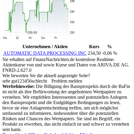
Unternehmen / Aktien
Kurs
%
AUTOMATIC DATA PROCESSING INC
234,50
-0,06 %
Sie erhalten auf FinanzNachrichten.de kostenlose Realtime-
Aktienkurse von
und
sowie Kurse und Daten von
ARIVA.DE AG
.
FNRD-2.627.0
Wie bewerten Sie die aktuell angezeigte Seite?
sehr gut
1
2
3
4
5
6
schlecht
Problem melden
Werbehinweise:
Die Billigung des Basisprospekts durch die BaFin
ist nicht als ihre Befürwortung der angebotenen Wertpapiere zu
verstehen. Wir empfehlen Interessenten und potenziellen Anlegern
den Basisprospekt und die Endgültigen Bedingungen zu lesen,
bevor sie eine Anlageentscheidung treffen, um sich möglichst
umfassend zu informieren, insbesondere über die potenziellen
Risiken und Chancen des Wertpapiers. Sie sind im Begriff, ein
Produkt zu erwerben, das nicht einfach ist und schwer zu verstehen
sein kann.