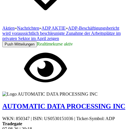
Aktien
»
Nachrichten
»
ADP AKTIE
»
ADP-Beschäftigungsbericht
wird voraussichtlich beschleunigte Zunahme der Arbeitsplätze im
privaten Sektor im April zeigen
Realtimekurse aktiv
Push Mitteilungen
AUTOMATIC DATA PROCESSING INC
WKN: 850347
|
ISIN: US0530151036
|
Ticker-Symbol: ADP
Tradegate
07.08.26
|
20:18