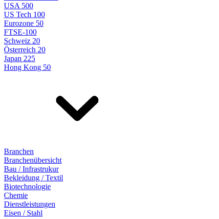
USA 500
US Tech 100
Eurozone 50
FTSE-100
Schweiz 20
Österreich 20
Japan 225
Hong Kong 50
Branchen
Branchenübersicht
Bau / Infrastrukur
Bekleidung / Textil
Biotechnologie
Chemie
Dienstleistungen
Eisen / Stahl