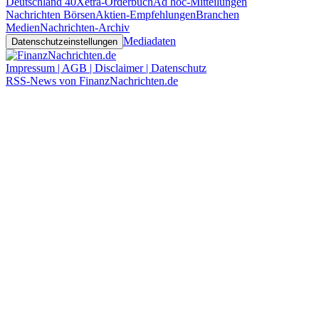
Deutschland 40
Xetra-Orderbuch
Ad hoc-Mitteilungen
Nachrichten Börsen
Aktien-Empfehlungen
Branchen
Medien
Nachrichten-Archiv
Mediadaten
Datenschutzeinstellungen
Impressum | AGB | Disclaimer | Datenschutz
RSS-News von FinanzNachrichten.de