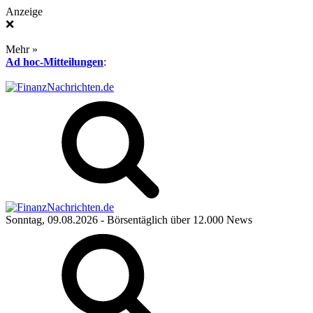
Anzeige
❌
Mehr »
Ad hoc-Mitteilungen
:
Sonntag, 09.08.2026
- Börsentäglich über 12.000 News