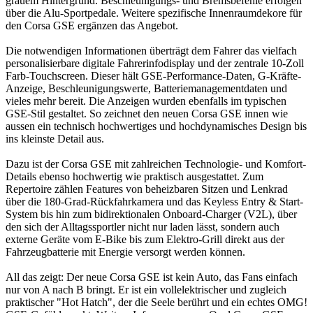
grauem Hintergrund. Beschleunigungs- und Bremsbefehle erfolgen
über die Alu-Sportpedale. Weitere spezifische Innenraumdekore für
den Corsa GSE ergänzen das Angebot.
Die notwendigen Informationen überträgt dem Fahrer das vielfach
personalisierbare digitale Fahrerinfodisplay und der zentrale 10-Zoll
Farb-Touchscreen. Dieser hält GSE-Performance-Daten, G-Kräfte-
Anzeige, Beschleunigungswerte, Batteriemanagementdaten und
vieles mehr bereit. Die Anzeigen wurden ebenfalls im typischen
GSE-Stil gestaltet. So zeichnet den neuen Corsa GSE innen wie
aussen ein technisch hochwertiges und hochdynamisches Design bis
ins kleinste Detail aus.
Dazu ist der Corsa GSE mit zahlreichen Technologie- und Komfort-
Details ebenso hochwertig wie praktisch ausgestattet. Zum
Repertoire zählen Features von beheizbaren Sitzen und Lenkrad
über die 180-Grad-Rückfahrkamera und das Keyless Entry & Start-
System bis hin zum bidirektionalen Onboard-Charger (V2L), über
den sich der Alltagssportler nicht nur laden lässt, sondern auch
externe Geräte vom E-Bike bis zum Elektro-Grill direkt aus der
Fahrzeugbatterie mit Energie versorgt werden können.
All das zeigt: Der neue Corsa GSE ist kein Auto, das Fans einfach
nur von A nach B bringt. Er ist ein vollelektrischer und zugleich
praktischer "Hot Hatch", der die Seele berührt und ein echtes OMG!