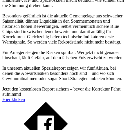
Halbleiter-, KI- und Space-Aktien macht deutlich, wie schnell sich
die Stimmung drehen kann.
Besonders gefährlich ist die aktuelle Gemengelage aus schwacher
Saisonalität, dünner Liquidität in den Sommermonaten und
historisch hohen Bewertungen. Selbst vermeintlich sichere Blue
Chips sind inzwischen teuer bewertet und damit anfällig für
Korrekturen. Gleichzeitig liefern technische Indikatoren erste
Warnsignale. So werden viele Rekordstände nicht mehr bestätigt.
Für Anleger steigen die Risiken spürbar. Wer jetzt nicht genauer
hinschaut, läuft Gefahr, auf dem falschen Fuß erwischt zu werden.
In unserem aktuellen Spezialreport zeigen wir fünf Aktien, bei
denen die Abwärtsrisiken besonders hoch sind – und wo sich
Gewinnmitnahmen oder sogar Short-Strategien anbieten könnten.
Jetzt den kostenlosen Report sichern – bevor die Korrektur Fahrt
aufnimmt!
Hier klicken