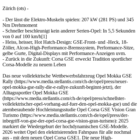
Zürich (ots) -
- Der lässt die Elektro-Muskeln spielen: 207 kW (281 PS) und 345
Nm Drehmoment
- Schneller beschleunigt kein anderer Serien-Opel: In 5,5 Sekunden
von 0 auf 100 km/h[1]
- Heiss, heisser, Hot Hatch-Design: GSE-Front- und -Heck, 18-
Zöller, Alcon-High-Performance-Bremssystem, Performance-Sitze,
gelbe Gurte, Digital-Displays mit Performance-Anzeigen uvm.
- Zurück in die Zukunft: Corsa GSE erweckt Tradition sportlicher
Corsa-Modelle zu neuem Leben
Das neue vollelektrische Wettbewerbsfahrzeug Opel Mokka GSE
Rally (https://www.media.stellantis.com/ch-de/opel/press/neuer-
opel-mokka-gse-rally-die-e-rallye-zukunft-beginnt-jetzt), der
Alltagssportler Opel Mokka GSE
(https://www.media.stellantis.com/ch-de/opel/press/schnellster-
vollelektrischer-opel-vorhang-auf-fuer-den-opel-mokka-gse) und die
atemberaubende Hochleistungsstudie Opel Corsa GSE Vision Gran
Turismo (https://www.media.stellantis.com/ch-de/opel/press/der-
inbegriff-von-gse-der-opel-corsa-gse-vision-gran-turismo): 2025
markiert die Wiedergeburt der hochdynamischen GSE-Modelle.
2026 weitet Opel den elektrisierenden Fahrspass für alle nochmal
aus - mit dem neuen Opel Corsa GSE1. Die neue High-