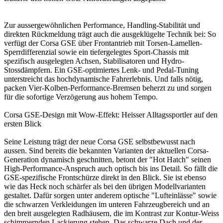
Zur aussergewöhnlichen Performance, Handling-Stabilität und
direkten Rückmeldung trägt auch die ausgeklügelte Technik bei: So
verfügt der Corsa GSE über Frontantrieb mit Torsen-Lamellen-
Sperrdifferenzial sowie ein tiefergelegtes Sport-Chassis mit
spezifisch ausgelegten Achsen, Stabilisatoren und Hydro-
Stossdämpfern. Ein GSE-optimiertes Lenk- und Pedal-Tuning
unterstreicht das hochdynamische Fahrerlebnis. Und falls nötig,
packen Vier-Kolben-Performance-Bremsen beherzt zu und sorgen
für die sofortige Verzögerung aus hohem Tempo.
Corsa GSE-Design mit Wow-Effekt: Heisser Alltagssportler auf den
ersten Blick
Seine Leistung trägt der neue Corsa GSE selbstbewusst nach
aussen. Sind bereits die bekannten Varianten der aktuellen Corsa-
Generation dynamisch geschnitten, betont der "Hot Hatch" seinen
High-Performance-Anspruch auch optisch bis ins Detail. So fällt die
GSE-spezifische Frontschürze direkt in den Blick. Sie ist ebenso
wie das Heck noch schärfer als bei den übrigen Modellvarianten
gestaltet. Dafür sorgen unter anderem optische "Lufteinlässe" sowie
die schwarzen Verkleidungen im unteren Fahrzeugbereich und an
den breit ausgelegten Radhäusern, die im Kontrast zur Kontur-Weiss
schimmernden Lackierung stehen. Das schwarze Dach und der