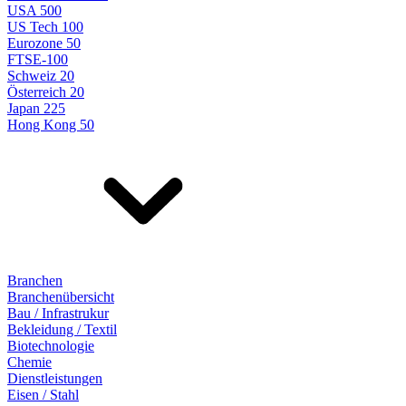
USA 500
US Tech 100
Eurozone 50
FTSE-100
Schweiz 20
Österreich 20
Japan 225
Hong Kong 50
Branchen
Branchenübersicht
Bau / Infrastrukur
Bekleidung / Textil
Biotechnologie
Chemie
Dienstleistungen
Eisen / Stahl