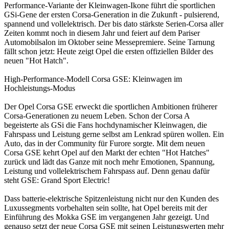
Performance-Variante der Kleinwagen-Ikone führt die sportlichen
GSi-Gene der ersten Corsa-Generation in die Zukunft - pulsierend,
spannend und vollelektrisch. Der bis dato stärkste Serien-Corsa aller
Zeiten kommt noch in diesem Jahr und feiert auf dem Pariser
Automobilsalon im Oktober seine Messepremiere. Seine Tarnung
fällt schon jetzt: Heute zeigt Opel die ersten offiziellen Bilder des
neuen "Hot Hatch".
High-Performance-Modell Corsa GSE: Kleinwagen im
Hochleistungs-Modus
Der Opel Corsa GSE erweckt die sportlichen Ambitionen früherer
Corsa-Generationen zu neuem Leben. Schon der Corsa A
begeisterte als GSi die Fans hochdynamischer Kleinwagen, die
Fahrspass und Leistung gerne selbst am Lenkrad spüren wollen. Ein
Auto, das in der Community für Furore sorgte. Mit dem neuen
Corsa GSE kehrt Opel auf den Markt der echten "Hot Hatches"
zurück und lädt das Ganze mit noch mehr Emotionen, Spannung,
Leistung und vollelektrischem Fahrspass auf. Denn genau dafür
steht GSE: Grand Sport Electric!
Dass batterie-elektrische Spitzenleistung nicht nur den Kunden des
Luxussegments vorbehalten sein sollte, hat Opel bereits mit der
Einführung des Mokka GSE im vergangenen Jahr gezeigt. Und
genauso setzt der neue Corsa GSE mit seinen Leistungswerten mehr