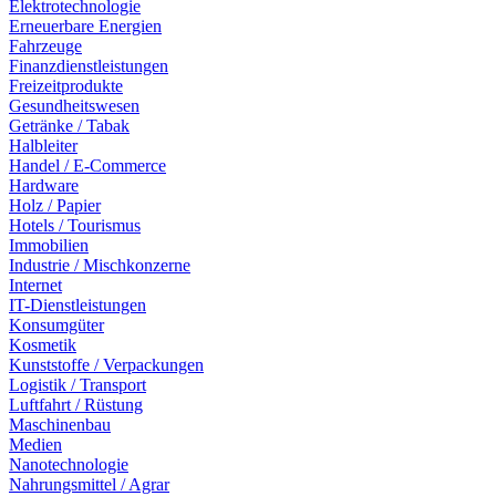
Elektrotechnologie
Erneuerbare Energien
Fahrzeuge
Finanzdienstleistungen
Freizeitprodukte
Gesundheitswesen
Getränke / Tabak
Halbleiter
Handel / E-Commerce
Hardware
Holz / Papier
Hotels / Tourismus
Immobilien
Industrie / Mischkonzerne
Internet
IT-Dienstleistungen
Konsumgüter
Kosmetik
Kunststoffe / Verpackungen
Logistik / Transport
Luftfahrt / Rüstung
Maschinenbau
Medien
Nanotechnologie
Nahrungsmittel / Agrar