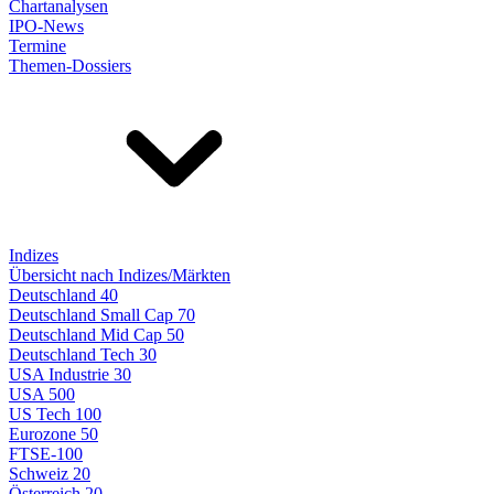
Chartanalysen
IPO-News
Termine
Themen-Dossiers
Indizes
Übersicht nach Indizes/Märkten
Deutschland 40
Deutschland Small Cap 70
Deutschland Mid Cap 50
Deutschland Tech 30
USA Industrie 30
USA 500
US Tech 100
Eurozone 50
FTSE-100
Schweiz 20
Österreich 20