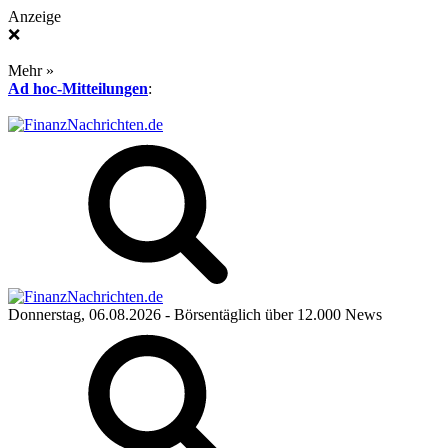
Anzeige
❌
Mehr »
Ad hoc-Mitteilungen
:
Donnerstag, 06.08.2026
- Börsentäglich über 12.000 News