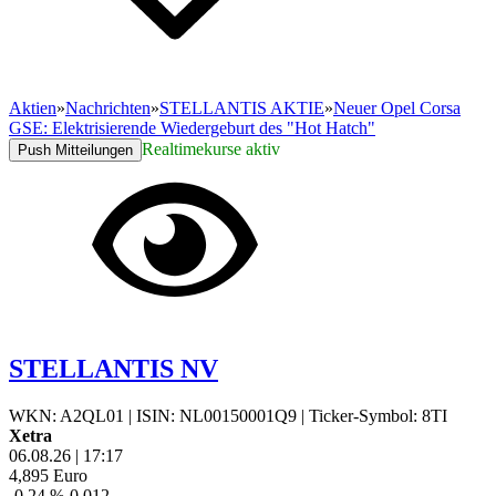
Aktien
»
Nachrichten
»
STELLANTIS AKTIE
»
Neuer Opel Corsa
GSE: Elektrisierende Wiedergeburt des "Hot Hatch"
Realtimekurse aktiv
Push Mitteilungen
STELLANTIS NV
WKN: A2QL01
|
ISIN: NL00150001Q9
|
Ticker-Symbol: 8TI
Xetra
06.08.26
|
17:17
4,895
Euro
-0,24 %
-0,012