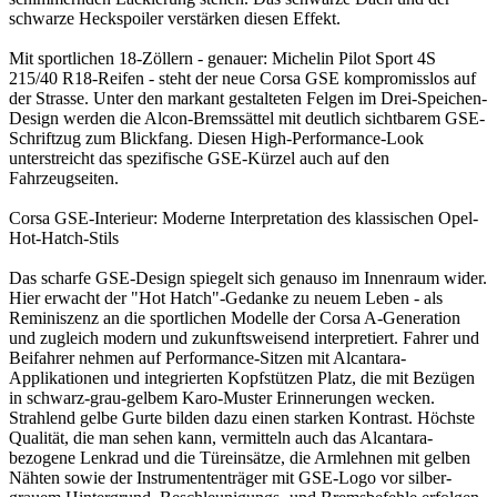
schwarze Heckspoiler verstärken diesen Effekt.
Mit sportlichen 18-Zöllern - genauer: Michelin Pilot Sport 4S
215/40 R18-Reifen - steht der neue Corsa GSE kompromisslos auf
der Strasse. Unter den markant gestalteten Felgen im Drei-Speichen-
Design werden die Alcon-Bremssättel mit deutlich sichtbarem GSE-
Schriftzug zum Blickfang. Diesen High-Performance-Look
unterstreicht das spezifische GSE-Kürzel auch auf den
Fahrzeugseiten.
Corsa GSE-Interieur: Moderne Interpretation des klassischen Opel-
Hot-Hatch-Stils
Das scharfe GSE-Design spiegelt sich genauso im Innenraum wider.
Hier erwacht der "Hot Hatch"-Gedanke zu neuem Leben - als
Reminiszenz an die sportlichen Modelle der Corsa A-Generation
und zugleich modern und zukunftsweisend interpretiert. Fahrer und
Beifahrer nehmen auf Performance-Sitzen mit Alcantara-
Applikationen und integrierten Kopfstützen Platz, die mit Bezügen
in schwarz-grau-gelbem Karo-Muster Erinnerungen wecken.
Strahlend gelbe Gurte bilden dazu einen starken Kontrast. Höchste
Qualität, die man sehen kann, vermitteln auch das Alcantara-
bezogene Lenkrad und die Türeinsätze, die Armlehnen mit gelben
Nähten sowie der Instrumententräger mit GSE-Logo vor silber-