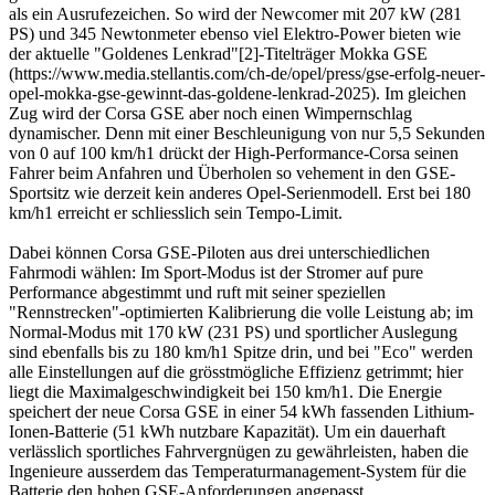
als ein Ausrufezeichen. So wird der Newcomer mit 207 kW (281
PS) und 345 Newtonmeter ebenso viel Elektro-Power bieten wie
der aktuelle "Goldenes Lenkrad"[2]-Titelträger Mokka GSE
(https://www.media.stellantis.com/ch-de/opel/press/gse-erfolg-neuer-
opel-mokka-gse-gewinnt-das-goldene-lenkrad-2025). Im gleichen
Zug wird der Corsa GSE aber noch einen Wimpernschlag
dynamischer. Denn mit einer Beschleunigung von nur 5,5 Sekunden
von 0 auf 100 km/h1 drückt der High-Performance-Corsa seinen
Fahrer beim Anfahren und Überholen so vehement in den GSE-
Sportsitz wie derzeit kein anderes Opel-Serienmodell. Erst bei 180
km/h1 erreicht er schliesslich sein Tempo-Limit.
Dabei können Corsa GSE-Piloten aus drei unterschiedlichen
Fahrmodi wählen: Im Sport-Modus ist der Stromer auf pure
Performance abgestimmt und ruft mit seiner speziellen
"Rennstrecken"-optimierten Kalibrierung die volle Leistung ab; im
Normal-Modus mit 170 kW (231 PS) und sportlicher Auslegung
sind ebenfalls bis zu 180 km/h1 Spitze drin, und bei "Eco" werden
alle Einstellungen auf die grösstmögliche Effizienz getrimmt; hier
liegt die Maximalgeschwindigkeit bei 150 km/h1. Die Energie
speichert der neue Corsa GSE in einer 54 kWh fassenden Lithium-
Ionen-Batterie (51 kWh nutzbare Kapazität). Um ein dauerhaft
verlässlich sportliches Fahrvergnügen zu gewährleisten, haben die
Ingenieure ausserdem das Temperaturmanagement-System für die
Batterie den hohen GSE-Anforderungen angepasst.