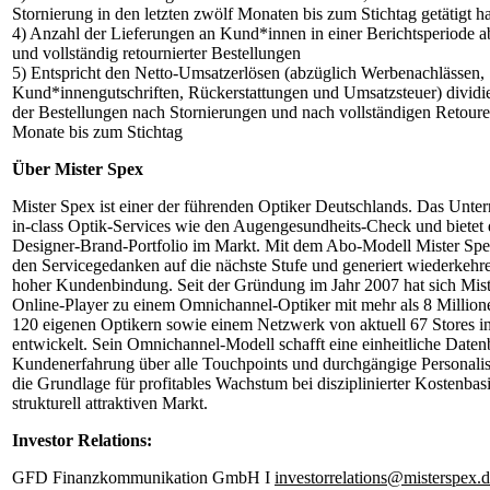
Stornierung in den letzten zwölf Monaten bis zum Stichtag getätigt h
4) Anzahl der Lieferungen an Kund*innen in einer Berichtsperiode ab
und vollständig retournierter Bestellungen
5) Entspricht den Netto-Umsatzerlösen (abzüglich Werbenachlässen,
Kund*innengutschriften, Rückerstattungen und Umsatzsteuer) dividie
der Bestellungen nach Stornierungen und nach vollständigen Retouren
Monate bis zum Stichtag
Über Mister Spex
Mister Spex ist einer der führenden Optiker Deutschlands. Das Untern
in-class Optik-Services wie den Augengesundheits-Check und bietet d
Designer-Brand-Portfolio im Markt. Mit dem Abo-Modell Mister Spe
den Servicegedanken auf die nächste Stufe und generiert wiederkeh
hoher Kundenbindung. Seit der Gründung im Jahr 2007 hat sich Mis
Online-Player zu einem Omnichannel-Optiker mit mehr als 8 Millio
120 eigenen Optikern sowie einem Netzwerk von aktuell 67 Stores i
entwickelt. Sein Omnichannel-Modell schafft eine einheitliche Datenb
Kundenerfahrung über alle Touchpoints und durchgängige Personali
die Grundlage für profitables Wachstum bei disziplinierter Kostenbas
strukturell attraktiven Markt.
Investor Relations:
GFD Finanzkommunikation GmbH I
investorrelations@misterspex.