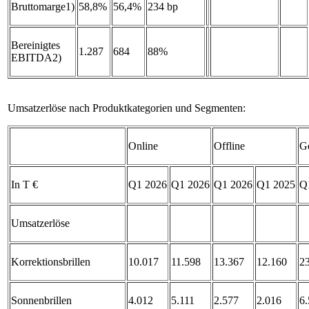
Bruttomarge1)
58,8%
56,4%
234 bp
Bereinigtes
1.287
684
88%
EBITDA2)
Umsatzerlöse nach Produktkategorien und Segmenten:
Online
Offline
G
In T €
Q1 2026
Q1 2026
Q1 2026
Q1 2025
Q
Umsatzerlöse
Korrektionsbrillen
10.017
11.598
13.367
12.160
2
Sonnenbrillen
4.012
5.111
2.577
2.016
6