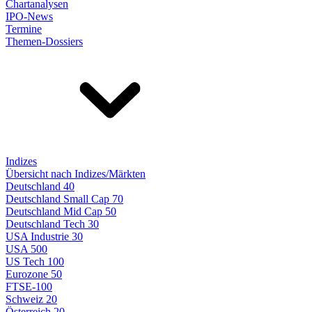
Chartanalysen
IPO-News
Termine
Themen-Dossiers
Indizes
Übersicht nach Indizes/Märkten
Deutschland 40
Deutschland Small Cap 70
Deutschland Mid Cap 50
Deutschland Tech 30
USA Industrie 30
USA 500
US Tech 100
Eurozone 50
FTSE-100
Schweiz 20
Österreich 20