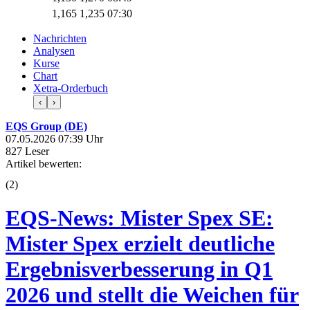
1,165
1,235
07:30
Nachrichten
Analysen
Kurse
Chart
Xetra-Orderbuch
‹
›
EQS Group (DE)
07.05.2026 07:39 Uhr
827 Leser
Artikel bewerten:
(
2
)
EQS-News: Mister Spex SE:
Mister Spex erzielt deutliche
Ergebnisverbesserung in Q1
2026 und stellt die Weichen für