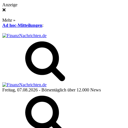
Anzeige
❌
Mehr »
Ad hoc-Mitteilungen
:
Freitag, 07.08.2026
- Börsentäglich über 12.000 News