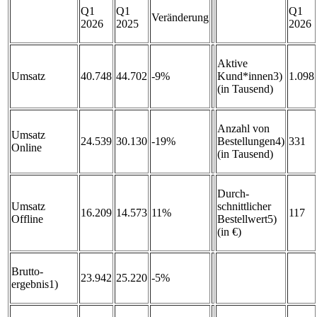
Q1
Q1
Q1
Veränderung
2026
2025
2026
Aktive
Umsatz
40.748
44.702
-9%
Kund*innen3)
1.098
(in Tausend)
Anzahl von
Umsatz
24.539
30.130
-19%
Bestellungen4)
331
Online
(in Tausend)
Durch-
Umsatz
schnittlicher
16.209
14.573
11%
117
Offline
Bestellwert5)
(in €)
Brutto-
23.942
25.220
-5%
ergebnis1)