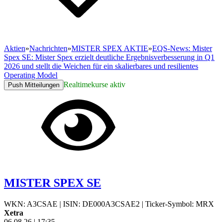
Aktien
»
Nachrichten
»
MISTER SPEX AKTIE
»
EQS-News: Mister
Spex SE: Mister Spex erzielt deutliche Ergebnisverbesserung in Q1
2026 und stellt die Weichen für ein skalierbares und resilientes
Operating Model
Realtimekurse aktiv
Push Mitteilungen
MISTER SPEX SE
WKN: A3CSAE
|
ISIN: DE000A3CSAE2
|
Ticker-Symbol: MRX
Xetra
06.08.26
|
17:35