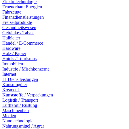
Elektrotechnologie
Erneuerbare Energien
Fahrzeuge
Finanzdienstleistungen
Freizeitprodukte
Gesundheitswesen
Getränke / Tabak
Halbleiter
Handel / E-Commerce
Hardware
Holz / Papier
Hotels / Tourismus
Immobilien
Industrie / Mischkonzerne
Internet
IT-Dienstleistungen
Konsumgüter
Kosmetik
Kunststoffe / Verpackungen
Logistik / Transport
Luftfahrt / Rüstung
Maschinenbau
Medien
Nanotechnologie
Nahrungsmittel / Agrar