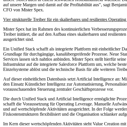
auf unsere Margen und damit auf die Profitabilität aus", sagt Benjam
CFO von Mister Spex.
Vier strukturelle Treiber für ein skalierbares und resilientes Operatin
Mister Spex hat im Rahmen des kontinuierlichen Verbesserungsprozess
Treiber initiiert, die auf den Aufbau eines skalierbaren und resilient
ausgerichtet sind.
Ein Unified Stack schafft als integrierte Plattform mit einheitlicher D
Grundlage für durchgängige, kanalübergreifende Prozesse. Neue Stan
Services lassen sich nahtlos anbinden. Mister Spex stellt hierfür sein
Infrastruktur auf die integrierte Salesforce Plattform um, welche best
Einzelsysteme ablöst und die technische Basis für alle weiteren Treibe
Auf dieser einheitlichen Datenbasis setzt Artificial Intelligence an: Mi
den Einsatz Künstlicher Intelligenz zur Automatisierung, Personalisi
vorausschauenden Steuerung zentraler Geschäftsprozesse vor.
Die durch Unified Stack und Artificial Intelligence ermöglichte Proz
schafft die Voraussetzung für Operating Leverage. Manuelle Aufwän
und auf wertschöpfende Aktivitäten ausgerichtet. In der Folge werde
Fixkostenstrukturen flexibilisiert und die Organisation schlanker aufge
Im Kern dieser wertschöpfenden Aktivitäten steht Value Creation mit