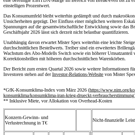
eine bereinigte EBITDA-Marge im Bereich von Break-even bis zu ei
einstelligen Prozentwert.
Das Konsumumfeld bleibt weiterhin gedämpft und durch makroöko
Unsicherheiten geprägt. Der Einfluss einer möglichen weiteren Eskala
Spannungen auf die gesamtwirtschaftliche Entwicklung sowie das 
Geschäftsjahr 2026 lässt sich derzeit nicht belastbar quantifizieren.
Unabhängig davon erwartet Mister Spex weiterhin eine leichte Steig
durchschnittlichen Bestellwerts. Treiber sind ein erweitertes Brillengl
Wachstum des Abo-Modells Switch sowie ein höherer Umsatzanteil 
Korrektionsbrillen mit höheren durchschnittlichen Warenkörben.
Der Bericht zum ersten Quartal 2026 sowie weitere Informationen fü
Investoren stehen auf der
Investor-Relations-Website
von Mister Spex
*GfK-Konsumklima-Index vom März 2026 (
https://www.nim.org/ko
konsumklima/konsumklima-iran-krieg-drueckt-verbraucherstimmung
** Inklusive Miete, vor Allokation von Overhead-Kosten
Konzern-Gewinn- und
Nicht-finanzielle Leis
Verlustrechnung in T€