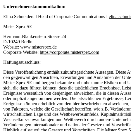
Unternehmenskommunikation:
Elina Schneiders I Head of Corporate Communications I
elina.schne
Mister Spex SE
Hermann-Blankenstein-Strasse 24
D-10249 Berlin
Website:
www.misterspex.de
Corporate Website:
https://corporate.misterspex.com
Haftungsausschluss:
Diese Veröffentlichung enthält zukunftsgerichtete Aussagen. Diese 
den gegenwärtigen Ansichten, Erwartungen und Annahmen der Unte
Mister Spex SE und bergen bekannte und unbekannte Risiken und U
sich, die dazu führen können, dass die tatsächlichen Ergebnisse, Lei
Ereignisse wesentlich von denjenigen abweichen, die in diesen Auss
oder implizit angenommen werden. Die tatsächlichen Ergebnisse, Le
Ereignisse können erheblich von den hier beschriebenen abweichen,
von Faktoren, welche die Gesellschaft betreffen, wie z.B. Veränderu
wirtschaftlichen Lage und des Wettbewerbsumfelds, Kapitalmarktrisi
Wechselkursschwankungen und Wettbewerb durch andere Unterneh
Veränderungen internationaler und nationaler Gesetze und Vorschrift
Hinblick auf steuerliche Gesetze und Vorschriften. Die Mister Spex