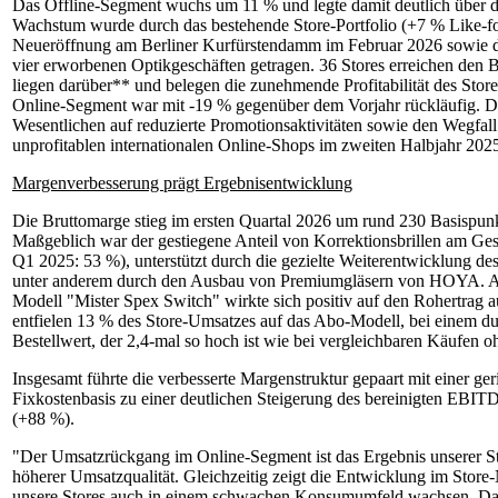
Das Offline-Segment wuchs um 11 % und legte damit deutlich über 
Wachstum wurde durch das bestehende Store-Portfolio (+7 % Like-for
Neueröffnung am Berliner Kurfürstendamm im Februar 2026 sowie di
vier erworbenen Optikgeschäften getragen. 36 Stores erreichen den 
liegen darüber** und belegen die zunehmende Profitabilität des Sto
Online-Segment war mit -19 % gegenüber dem Vorjahr rückläufig. Di
Wesentlichen auf reduzierte Promotionsaktivitäten sowie den Wegfall
unprofitablen internationalen Online-Shops im zweiten Halbjahr 202
Margenverbesserung prägt Ergebnisentwicklung
Die Bruttomarge stieg im ersten Quartal 2026 um rund 230 Basispun
Maßgeblich war der gestiegene Anteil von Korrektionsbrillen am Ge
Q1 2025: 53 %), unterstützt durch die gezielte Weiterentwicklung des
unter anderem durch den Ausbau von Premiumgläsern von HOYA. 
Modell "Mister Spex Switch" wirkte sich positiv auf den Rohertrag a
entfielen 13 % des Store-Umsatzes auf das Abo-Modell, bei einem du
Bestellwert, der 2,4-mal so hoch ist wie bei vergleichbaren Käufen
Insgesamt führte die verbesserte Margenstruktur gepaart mit einer ge
Fixkostenbasis zu einer deutlichen Steigerung des bereinigten EBIT
(+88 %).
"Der Umsatzrückgang im Online-Segment ist das Ergebnis unserer S
höherer Umsatzqualität. Gleichzeitig zeigt die Entwicklung im Store
unsere Stores auch in einem schwachen Konsumumfeld wachsen. Das 