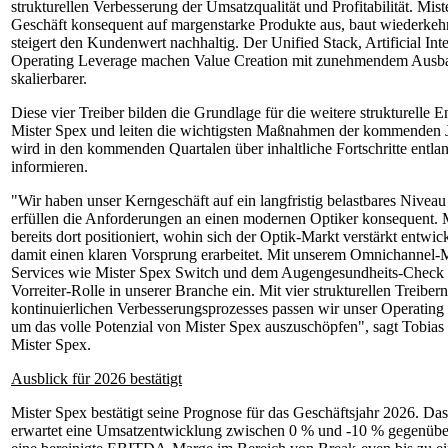
strukturellen Verbesserung der Umsatzqualität und Profitabilität. Mist
Geschäft konsequent auf margenstarke Produkte aus, baut wiederkeh
steigert den Kundenwert nachhaltig. Der Unified Stack, Artificial Int
Operating Leverage machen Value Creation mit zunehmendem Ausba
skalierbarer.
Diese vier Treiber bilden die Grundlage für die weitere strukturelle 
Mister Spex und leiten die wichtigsten Maßnahmen der kommenden J
wird in den kommenden Quartalen über inhaltliche Fortschritte entlan
informieren.
"Wir haben unser Kerngeschäft auf ein langfristig belastbares Nivea
erfüllen die Anforderungen an einen modernen Optiker konsequent. 
bereits dort positioniert, wohin sich der Optik-Markt verstärkt entwic
damit einen klaren Vorsprung erarbeitet. Mit unserem Omnichannel-
Services wie Mister Spex Switch und dem Augengesundheits-Check
Vorreiter-Rolle in unserer Branche ein. Mit vier strukturellen Treib
kontinuierlichen Verbesserungsprozesses passen wir unser Operating 
um das volle Potenzial von Mister Spex auszuschöpfen", sagt Tobia
Mister Spex.
Ausblick für 2026 bestätigt
Mister Spex bestätigt seine Prognose für das Geschäftsjahr 2026. D
erwartet eine Umsatzentwicklung zwischen 0 % und -10 % gegenübe