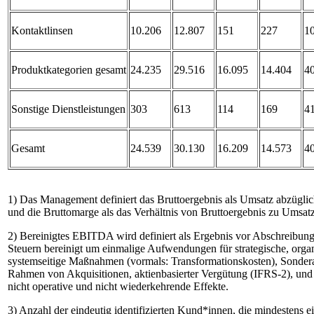
Kontaktlinsen
10.206
12.807
151
227
1
Produktkategorien gesamt
24.235
29.516
16.095
14.404
4
Sonstige Dienstleistungen
303
613
114
169
4
Gesamt
24.539
30.130
16.209
14.573
4
1) Das Management definiert das Bruttoergebnis als Umsatz abzügli
und die Bruttomarge als das Verhältnis von Bruttoergebnis zu Umsat
2) Bereinigtes EBITDA wird definiert als Ergebnis vor Abschreibun
Steuern bereinigt um einmalige Aufwendungen für strategische, orga
systemseitige Maßnahmen (vormals: Transformationskosten), Sonde
Rahmen von Akquisitionen, aktienbasierter Vergütung (IFRS-2), und 
nicht operative und nicht wiederkehrende Effekte.
3) Anzahl der eindeutig identifizierten Kund*innen, die mindestens e