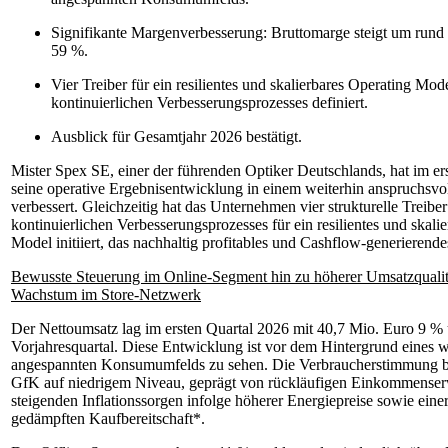
Signifikante Margenverbesserung: Bruttomarge steigt um rund
59 %.
Vier Treiber für ein resilientes und skalierbares Operating M
kontinuierlichen Verbesserungsprozesses definiert.
Ausblick für Gesamtjahr 2026 bestätigt.
Mister Spex SE, einer der führenden Optiker Deutschlands, hat im er
seine operative Ergebnisentwicklung in einem weiterhin anspruchs
verbessert. Gleichzeitig hat das Unternehmen vier strukturelle Treib
kontinuierlichen Verbesserungsprozesses für ein resilientes und skali
Model initiiert, das nachhaltig profitables und Cashflow-generierend
Bewusste Steuerung im Online-Segment hin zu höherer Umsatzqualitä
Wachstum im Store-Netzwerk
Der Nettoumsatz lag im ersten Quartal 2026 mit 40,7 Mio. Euro 9 %
Vorjahresquartal. Diese Entwicklung ist vor dem Hintergrund eines w
angespannten Konsumumfelds zu sehen. Die Verbraucherstimmung be
GfK auf niedrigem Niveau, geprägt von rückläufigen Einkommenser
steigenden Inflationssorgen infolge höherer Energiepreise sowie eine
gedämpften Kaufbereitschaft*.