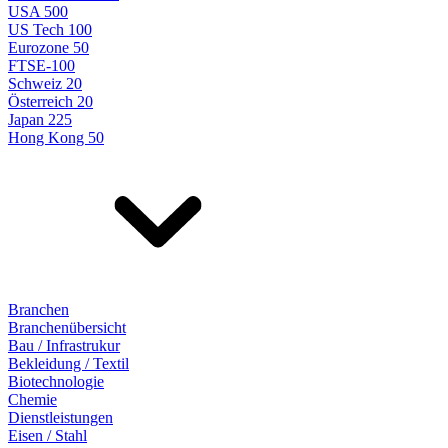
USA 500
US Tech 100
Eurozone 50
FTSE-100
Schweiz 20
Österreich 20
Japan 225
Hong Kong 50
Branchen
Branchenübersicht
Bau / Infrastrukur
Bekleidung / Textil
Biotechnologie
Chemie
Dienstleistungen
Eisen / Stahl