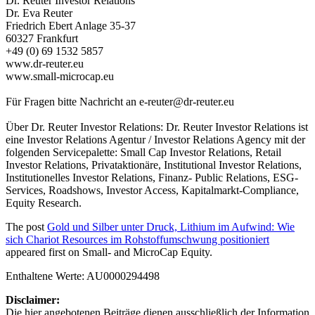
Dr. Reuter Investor Relations
Dr. Eva Reuter
Friedrich Ebert Anlage 35-37
60327 Frankfurt
+49 (0) 69 1532 5857
www.dr-reuter.eu
www.small-microcap.eu
Für Fragen bitte Nachricht an
e-reuter@dr-reuter.eu
Über Dr. Reuter Investor Relations: Dr. Reuter Investor Relations ist
eine Investor Relations Agentur / Investor Relations Agency mit der
folgenden Servicepalette: Small Cap Investor Relations, Retail
Investor Relations, Privataktionäre, Institutional Investor Relations,
Institutionelles Investor Relations, Finanz- Public Relations, ESG-
Services, Roadshows, Investor Access, Kapitalmarkt-Compliance,
Equity Research.
The post
Gold und Silber unter Druck, Lithium im Aufwind: Wie
sich Chariot Resources im Rohstoffumschwung positioniert
appeared first on
Small- and MicroCap Equity
.
Enthaltene Werte: AU0000294498
Disclaimer:
Die hier angebotenen Beiträge dienen ausschließlich der Information