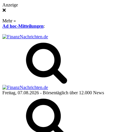
Anzeige
❌
Mehr »
Ad hoc-Mitteilungen
:
Freitag, 07.08.2026
- Börsentäglich über 12.000 News