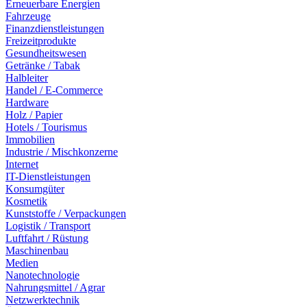
Erneuerbare Energien
Fahrzeuge
Finanzdienstleistungen
Freizeitprodukte
Gesundheitswesen
Getränke / Tabak
Halbleiter
Handel / E-Commerce
Hardware
Holz / Papier
Hotels / Tourismus
Immobilien
Industrie / Mischkonzerne
Internet
IT-Dienstleistungen
Konsumgüter
Kosmetik
Kunststoffe / Verpackungen
Logistik / Transport
Luftfahrt / Rüstung
Maschinenbau
Medien
Nanotechnologie
Nahrungsmittel / Agrar
Netzwerktechnik