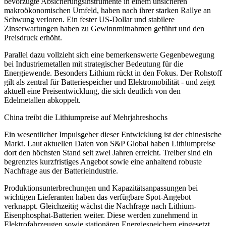
bevorzugte Absicherungsinstrumente in einem unsicheren
makroökonomischen Umfeld, haben nach ihrer starken Rallye an
Schwung verloren. Ein fester US-Dollar und stabilere
Zinserwartungen haben zu Gewinnmitnahmen geführt und den
Preisdruck erhöht.
Parallel dazu vollzieht sich eine bemerkenswerte Gegenbewegung
bei Industriemetallen mit strategischer Bedeutung für die
Energiewende. Besonders Lithium rückt in den Fokus. Der Rohstoff
gilt als zentral für Batteriespeicher und Elektromobilität - und zeigt
aktuell eine Preisentwicklung, die sich deutlich von den
Edelmetallen abkoppelt.
China treibt die Lithiumpreise auf Mehrjahreshochs
Ein wesentlicher Impulsgeber dieser Entwicklung ist der chinesische
Markt. Laut aktuellen Daten von S&P Global haben Lithiumpreise
dort den höchsten Stand seit zwei Jahren erreicht. Treiber sind ein
begrenztes kurzfristiges Angebot sowie eine anhaltend robuste
Nachfrage aus der Batterieindustrie.
Produktionsunterbrechungen und Kapazitätsanpassungen bei
wichtigen Lieferanten haben das verfügbare Spot-Angebot
verknappt. Gleichzeitig wächst die Nachfrage nach Lithium-
Eisenphosphat-Batterien weiter. Diese werden zunehmend in
Elektrofahrzeugen sowie stationären Energiespeichern eingesetzt.