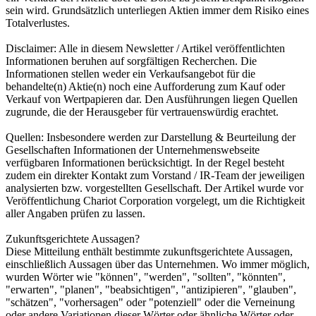
sein wird. Grundsätzlich unterliegen Aktien immer dem Risiko eines
Totalverlustes.
Disclaimer: Alle in diesem Newsletter / Artikel veröffentlichten
Informationen beruhen auf sorgfältigen Recherchen. Die
Informationen stellen weder ein Verkaufsangebot für die
behandelte(n) Aktie(n) noch eine Aufforderung zum Kauf oder
Verkauf von Wertpapieren dar. Den Ausführungen liegen Quellen
zugrunde, die der Herausgeber für vertrauenswürdig erachtet.
Quellen: Insbesondere werden zur Darstellung & Beurteilung der
Gesellschaften Informationen der Unternehmenswebseite
verfügbaren Informationen berücksichtigt. In der Regel besteht
zudem ein direkter Kontakt zum Vorstand / IR-Team der jeweiligen
analysierten bzw. vorgestellten Gesellschaft. Der Artikel wurde vor
Veröffentlichung Chariot Corporation vorgelegt, um die Richtigkeit
aller Angaben prüfen zu lassen.
Zukunftsgerichtete Aussagen?
Diese Mitteilung enthält bestimmte zukunftsgerichtete Aussagen,
einschließlich Aussagen über das Unternehmen. Wo immer möglich,
wurden Wörter wie "können", "werden", "sollten", "könnten",
"erwarten", "planen", "beabsichtigen", "antizipieren", "glauben",
"schätzen", "vorhersagen" oder "potenziell" oder die Verneinung
oder andere Variationen dieser Wörter oder ähnliche Wörter oder