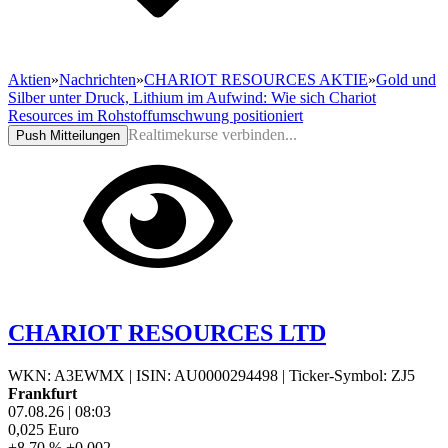
Aktien
»
Nachrichten
»
CHARIOT RESOURCES AKTIE
»
Gold und
Silber unter Druck, Lithium im Aufwind: Wie sich Chariot
Resources im Rohstoffumschwung positioniert
Realtimekurse verbinden...
Push Mitteilungen
CHARIOT RESOURCES LTD
WKN: A3EWMX
|
ISIN: AU0000294498
|
Ticker-Symbol: ZJ5
Frankfurt
07.08.26
|
08:03
0,025
Euro
+8,70 %
+0,002