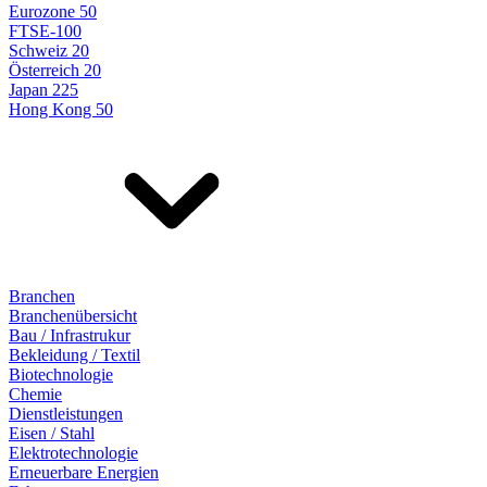
Eurozone 50
FTSE-100
Schweiz 20
Österreich 20
Japan 225
Hong Kong 50
Branchen
Branchenübersicht
Bau / Infrastrukur
Bekleidung / Textil
Biotechnologie
Chemie
Dienstleistungen
Eisen / Stahl
Elektrotechnologie
Erneuerbare Energien