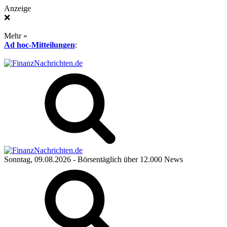
Anzeige
❌
Mehr »
Ad hoc-Mitteilungen
:
Sonntag, 09.08.2026
- Börsentäglich über 12.000 News