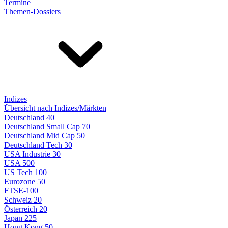
Termine
Themen-Dossiers
Indizes
Übersicht nach Indizes/Märkten
Deutschland 40
Deutschland Small Cap 70
Deutschland Mid Cap 50
Deutschland Tech 30
USA Industrie 30
USA 500
US Tech 100
Eurozone 50
FTSE-100
Schweiz 20
Österreich 20
Japan 225
Hong Kong 50