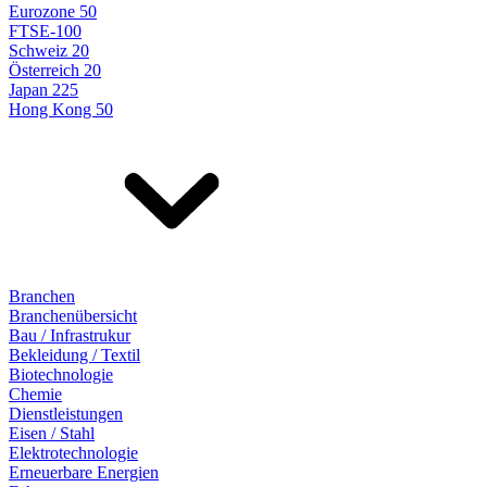
Eurozone 50
FTSE-100
Schweiz 20
Österreich 20
Japan 225
Hong Kong 50
Branchen
Branchenübersicht
Bau / Infrastrukur
Bekleidung / Textil
Biotechnologie
Chemie
Dienstleistungen
Eisen / Stahl
Elektrotechnologie
Erneuerbare Energien