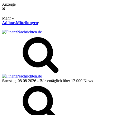
Anzeige
❌
Mehr »
Ad hoc-Mitteilungen
:
Samstag, 08.08.2026
- Börsentäglich über 12.000 News