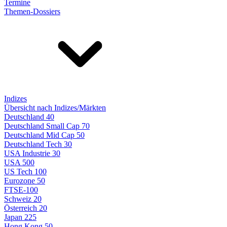
Termine
Themen-Dossiers
Indizes
Übersicht nach Indizes/Märkten
Deutschland 40
Deutschland Small Cap 70
Deutschland Mid Cap 50
Deutschland Tech 30
USA Industrie 30
USA 500
US Tech 100
Eurozone 50
FTSE-100
Schweiz 20
Österreich 20
Japan 225
Hong Kong 50