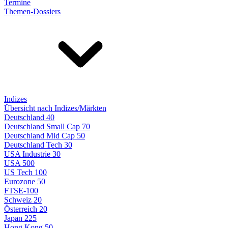
Termine
Themen-Dossiers
Indizes
Übersicht nach Indizes/Märkten
Deutschland 40
Deutschland Small Cap 70
Deutschland Mid Cap 50
Deutschland Tech 30
USA Industrie 30
USA 500
US Tech 100
Eurozone 50
FTSE-100
Schweiz 20
Österreich 20
Japan 225
Hong Kong 50