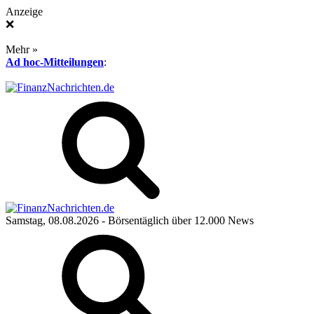
Anzeige
❌
Mehr »
Ad hoc-Mitteilungen
:
Samstag, 08.08.2026
- Börsentäglich über 12.000 News