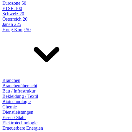
Eurozone 50
FTSE-100
Schweiz 20
Österreich 20
Japan 225
Hong Kong 50
Branchen
Branchenübersicht
Bau / Infrastrukur
Bekleidung / Textil
Biotechnologie
Chemie
Dienstleistungen
Eisen / Stahl
Elektrotechnologie
Erneuerbare Energien