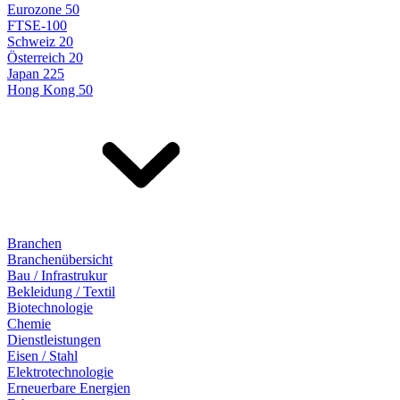
Eurozone 50
FTSE-100
Schweiz 20
Österreich 20
Japan 225
Hong Kong 50
Branchen
Branchenübersicht
Bau / Infrastrukur
Bekleidung / Textil
Biotechnologie
Chemie
Dienstleistungen
Eisen / Stahl
Elektrotechnologie
Erneuerbare Energien