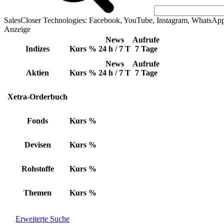
SalesCloser Technologies: Facebook, YouTube, Instagram, WhatsAp
Anzeige
News
Aufrufe
Indizes
Kurs
%
24 h / 7 T
7 Tage
News
Aufrufe
Aktien
Kurs
%
24 h / 7 T
7 Tage
Xetra-Orderbuch
Fonds
Kurs
%
Devisen
Kurs
%
Rohstoffe
Kurs
%
Themen
Kurs
%
Erweiterte Suche