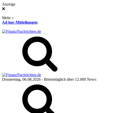
Anzeige
❌
Mehr »
Ad hoc-Mitteilungen
:
Donnerstag, 06.08.2026
- Börsentäglich über 12.000 News