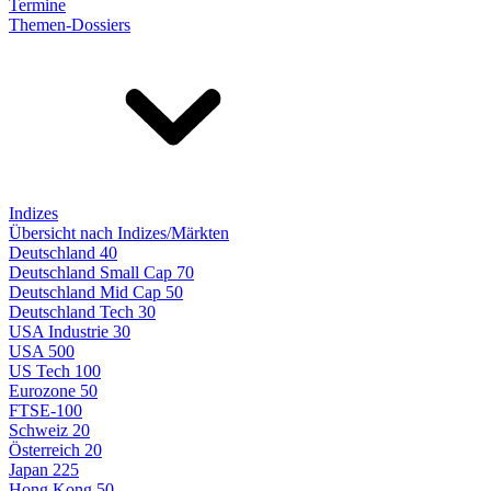
Termine
Themen-Dossiers
Indizes
Übersicht nach Indizes/Märkten
Deutschland 40
Deutschland Small Cap 70
Deutschland Mid Cap 50
Deutschland Tech 30
USA Industrie 30
USA 500
US Tech 100
Eurozone 50
FTSE-100
Schweiz 20
Österreich 20
Japan 225
Hong Kong 50