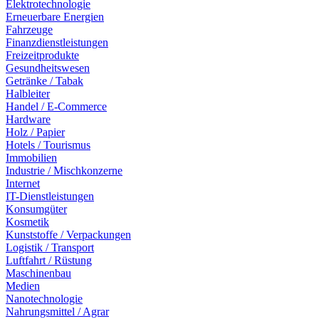
Elektrotechnologie
Erneuerbare Energien
Fahrzeuge
Finanzdienstleistungen
Freizeitprodukte
Gesundheitswesen
Getränke / Tabak
Halbleiter
Handel / E-Commerce
Hardware
Holz / Papier
Hotels / Tourismus
Immobilien
Industrie / Mischkonzerne
Internet
IT-Dienstleistungen
Konsumgüter
Kosmetik
Kunststoffe / Verpackungen
Logistik / Transport
Luftfahrt / Rüstung
Maschinenbau
Medien
Nanotechnologie
Nahrungsmittel / Agrar