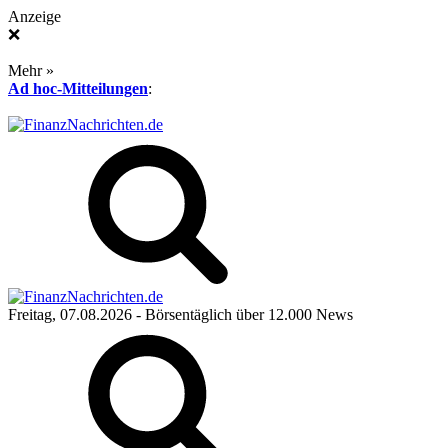
Anzeige
❌
Mehr »
Ad hoc-Mitteilungen
:
Freitag, 07.08.2026
- Börsentäglich über 12.000 News