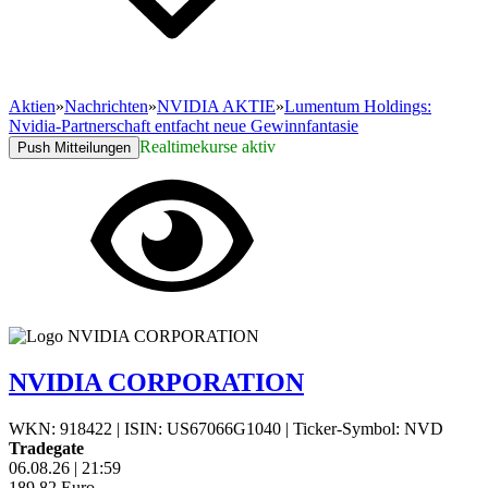
Aktien
»
Nachrichten
»
NVIDIA AKTIE
»
Lumentum Holdings:
Nvidia-Partnerschaft entfacht neue Gewinnfantasie
Realtimekurse aktiv
Push Mitteilungen
NVIDIA CORPORATION
WKN: 918422
|
ISIN: US67066G1040
|
Ticker-Symbol: NVD
Tradegate
06.08.26
|
21:59
189,82
Euro