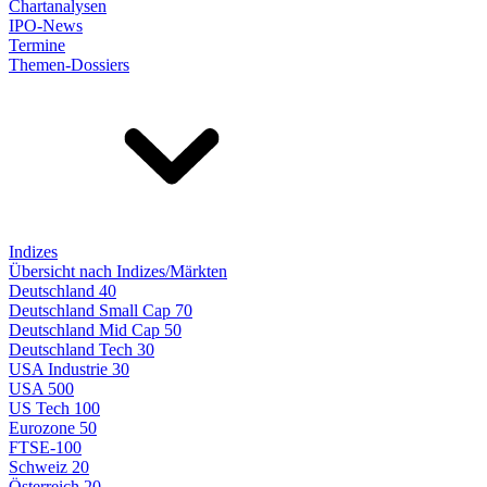
Chartanalysen
IPO-News
Termine
Themen-Dossiers
Indizes
Übersicht nach Indizes/Märkten
Deutschland 40
Deutschland Small Cap 70
Deutschland Mid Cap 50
Deutschland Tech 30
USA Industrie 30
USA 500
US Tech 100
Eurozone 50
FTSE-100
Schweiz 20
Österreich 20