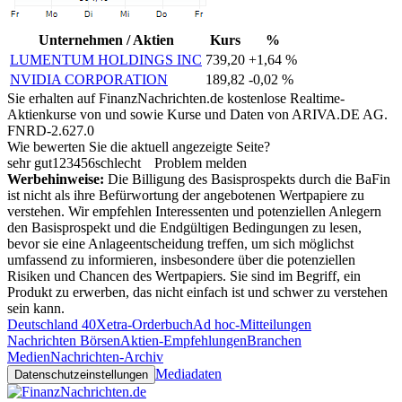
Unternehmen / Aktien
Kurs
%
LUMENTUM HOLDINGS INC
739,20
+1,64 %
NVIDIA CORPORATION
189,82
-0,02 %
Sie erhalten auf FinanzNachrichten.de kostenlose Realtime-
Aktienkurse von
und
sowie Kurse und Daten von
ARIVA.DE AG
.
FNRD-2.627.0
Wie bewerten Sie die aktuell angezeigte Seite?
sehr gut
1
2
3
4
5
6
schlecht
Problem melden
Werbehinweise:
Die Billigung des Basisprospekts durch die BaFin
ist nicht als ihre Befürwortung der angebotenen Wertpapiere zu
verstehen. Wir empfehlen Interessenten und potenziellen Anlegern
den Basisprospekt und die Endgültigen Bedingungen zu lesen,
bevor sie eine Anlageentscheidung treffen, um sich möglichst
umfassend zu informieren, insbesondere über die potenziellen
Risiken und Chancen des Wertpapiers. Sie sind im Begriff, ein
Produkt zu erwerben, das nicht einfach ist und schwer zu verstehen
sein kann.
Deutschland 40
Xetra-Orderbuch
Ad hoc-Mitteilungen
Nachrichten Börsen
Aktien-Empfehlungen
Branchen
Medien
Nachrichten-Archiv
Mediadaten
Datenschutzeinstellungen