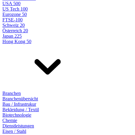
USA 500
US Tech 100
Eurozone 50
FTSE-100
Schweiz 20
Österreich 20
Japan 225
Hong Kong 50
Branchen
Branchenübersicht
Bau / Infrastrukur
Bekleidung / Textil
Biotechnologie
Chemie
Dienstleistungen
Eisen / Stahl