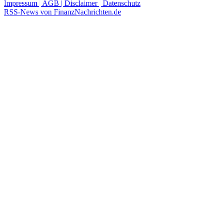
Impressum | AGB | Disclaimer | Datenschutz
RSS-News von FinanzNachrichten.de