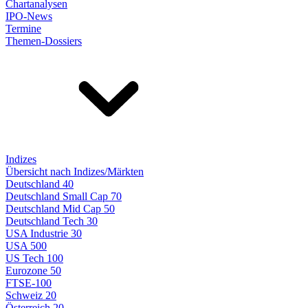
Chartanalysen
IPO-News
Termine
Themen-Dossiers
Indizes
Übersicht nach Indizes/Märkten
Deutschland 40
Deutschland Small Cap 70
Deutschland Mid Cap 50
Deutschland Tech 30
USA Industrie 30
USA 500
US Tech 100
Eurozone 50
FTSE-100
Schweiz 20
Österreich 20