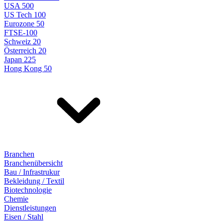
USA 500
US Tech 100
Eurozone 50
FTSE-100
Schweiz 20
Österreich 20
Japan 225
Hong Kong 50
Branchen
Branchenübersicht
Bau / Infrastrukur
Bekleidung / Textil
Biotechnologie
Chemie
Dienstleistungen
Eisen / Stahl