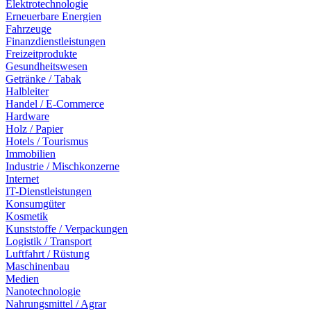
Elektrotechnologie
Erneuerbare Energien
Fahrzeuge
Finanzdienstleistungen
Freizeitprodukte
Gesundheitswesen
Getränke / Tabak
Halbleiter
Handel / E-Commerce
Hardware
Holz / Papier
Hotels / Tourismus
Immobilien
Industrie / Mischkonzerne
Internet
IT-Dienstleistungen
Konsumgüter
Kosmetik
Kunststoffe / Verpackungen
Logistik / Transport
Luftfahrt / Rüstung
Maschinenbau
Medien
Nanotechnologie
Nahrungsmittel / Agrar