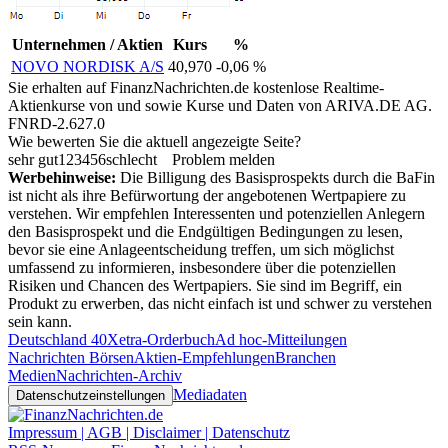
Unternehmen / Aktien
Kurs
%
NOVO NORDISK A/S
40,970
-0,06 %
Sie erhalten auf FinanzNachrichten.de kostenlose Realtime-
Aktienkurse von
und
sowie Kurse und Daten von
ARIVA.DE AG
.
FNRD-2.627.0
Wie bewerten Sie die aktuell angezeigte Seite?
sehr gut
1
2
3
4
5
6
schlecht
Problem melden
Werbehinweise:
Die Billigung des Basisprospekts durch die BaFin
ist nicht als ihre Befürwortung der angebotenen Wertpapiere zu
verstehen. Wir empfehlen Interessenten und potenziellen Anlegern
den Basisprospekt und die Endgültigen Bedingungen zu lesen,
bevor sie eine Anlageentscheidung treffen, um sich möglichst
umfassend zu informieren, insbesondere über die potenziellen
Risiken und Chancen des Wertpapiers. Sie sind im Begriff, ein
Produkt zu erwerben, das nicht einfach ist und schwer zu verstehen
sein kann.
Deutschland 40
Xetra-Orderbuch
Ad hoc-Mitteilungen
Nachrichten Börsen
Aktien-Empfehlungen
Branchen
Medien
Nachrichten-Archiv
Mediadaten
Datenschutzeinstellungen
Impressum | AGB | Disclaimer | Datenschutz