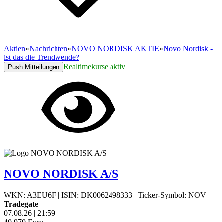
Aktien
»
Nachrichten
»
NOVO NORDISK AKTIE
»
Novo Nordisk -
ist das die Trendwende?
Realtimekurse aktiv
Push Mitteilungen
NOVO NORDISK A/S
WKN: A3EU6F
|
ISIN: DK0062498333
|
Ticker-Symbol: NOV
Tradegate
07.08.26
|
21:59
40,970
Euro