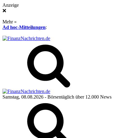
Anzeige
❌
Mehr »
Ad hoc-Mitteilungen
:
Samstag, 08.08.2026
- Börsentäglich über 12.000 News