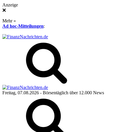
Anzeige
❌
Mehr »
Ad hoc-Mitteilungen
:
Freitag, 07.08.2026
- Börsentäglich über 12.000 News