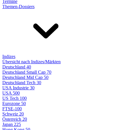
Termine
Themen-Dossiers
Indizes
Übersicht nach Indizes/Märkten
Deutschland 40
Deutschland Small Cap 70
Deutschland Mid Cap 50
Deutschland Tech 30
USA Industrie 30
USA 500
US Tech 100
Eurozone 50
FTSE-100
Schweiz 20
Österreich 20
Japan 225
Hong Kong 50