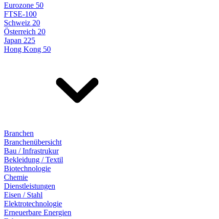
Eurozone 50
FTSE-100
Schweiz 20
Österreich 20
Japan 225
Hong Kong 50
Branchen
Branchenübersicht
Bau / Infrastrukur
Bekleidung / Textil
Biotechnologie
Chemie
Dienstleistungen
Eisen / Stahl
Elektrotechnologie
Erneuerbare Energien