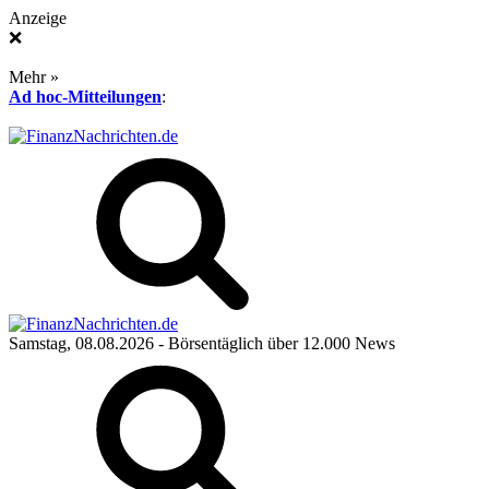
Anzeige
❌
Mehr »
Ad hoc-Mitteilungen
:
Samstag, 08.08.2026
- Börsentäglich über 12.000 News