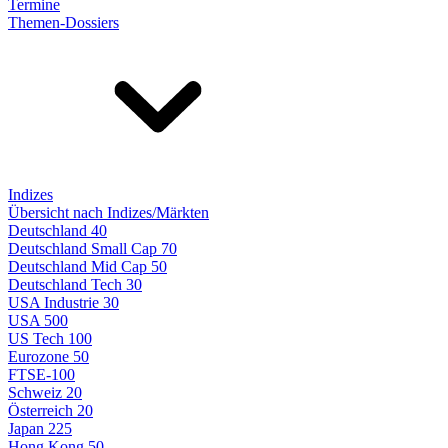
Termine
Themen-Dossiers
Indizes
Übersicht nach Indizes/Märkten
Deutschland 40
Deutschland Small Cap 70
Deutschland Mid Cap 50
Deutschland Tech 30
USA Industrie 30
USA 500
US Tech 100
Eurozone 50
FTSE-100
Schweiz 20
Österreich 20
Japan 225
Hong Kong 50