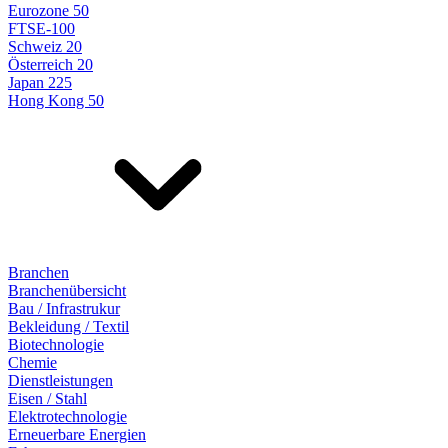
Eurozone 50
FTSE-100
Schweiz 20
Österreich 20
Japan 225
Hong Kong 50
Branchen
Branchenübersicht
Bau / Infrastrukur
Bekleidung / Textil
Biotechnologie
Chemie
Dienstleistungen
Eisen / Stahl
Elektrotechnologie
Erneuerbare Energien