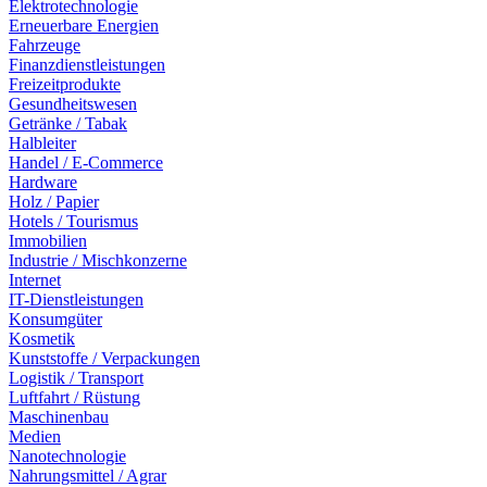
Elektrotechnologie
Erneuerbare Energien
Fahrzeuge
Finanzdienstleistungen
Freizeitprodukte
Gesundheitswesen
Getränke / Tabak
Halbleiter
Handel / E-Commerce
Hardware
Holz / Papier
Hotels / Tourismus
Immobilien
Industrie / Mischkonzerne
Internet
IT-Dienstleistungen
Konsumgüter
Kosmetik
Kunststoffe / Verpackungen
Logistik / Transport
Luftfahrt / Rüstung
Maschinenbau
Medien
Nanotechnologie
Nahrungsmittel / Agrar