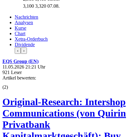
3,100
3,320
07.08.
Nachrichten
Analysen
Kurse
Chart
Xetra-Orderbuch
Dividende
‹
›
EQS Group (EN)
11.05.2026 21:21 Uhr
921 Leser
Artikel bewerten:
(
2
)
Original-Research: Intershop
Communications (von Quirin
Privatbank
Kapitalmarktgeschäft): Buy