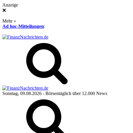
Anzeige
❌
Mehr »
Ad hoc-Mitteilungen
:
Sonntag, 09.08.2026
- Börsentäglich über 12.000 News