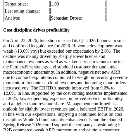
Target price:
1.90
Last rating change:
Analyst:
Sebastian Droste
Cost discipline drives profitability
On April 22, 2026, Intershop released its Q1 2026 financial results
and confirmed its guidance for 2026. Revenue development was
weak (-13.0% yoy) but exceeded our expectation by 2.0%. The
decline was mainly driven by sharply lower license and
maintenance revenues as well as weaker service revenues due to
the Partner-First strategy and subdued customer demand amid
macroeconomic uncertainty. In addition, negative net new ARR
due to contract expirations continued to weigh on recurring revenue
momentum. In contrast, cloud revenues and incoming cloud orders
increased yoy. The EBITDA margin improved from 9.0% to
12.0%, in line, supported by the cost-cutting measures implemented
in 2025, lower operating expenses, improved service profitability
and a higher cloud revenue share. Management confirmed its
outlook for slightly lower revenues and a balanced EBIT in 2026,
in line with our expectations, implying a continued focus on cost
discipline. While AI functionality enhancements and the planned
Spring Release 2026 could support the company's positioning in
B2B commerce, weak ARR momentum and cautious customer