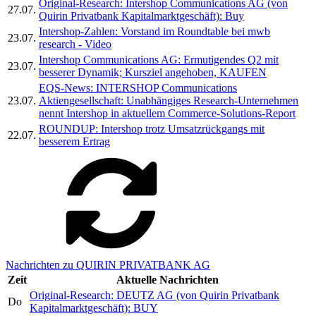
Original-Research: Intershop Communications AG (von
27.07.
Quirin Privatbank Kapitalmarktgeschäft): Buy
Intershop-Zahlen: Vorstand im Roundtable bei mwb
23.07.
research - Video
Intershop Communications AG: Ermutigendes Q2 mit
23.07.
besserer Dynamik; Kursziel angehoben, KAUFEN
EQS-News: INTERSHOP Communications
23.07.
Aktiengesellschaft: Unabhängiges Research-Unternehmen
nennt Intershop in aktuellem Commerce-Solutions-Report
ROUNDUP: Intershop trotz Umsatzrückgangs mit
22.07.
besserem Ertrag
Nachrichten zu QUIRIN PRIVATBANK AG
Zeit
Aktuelle Nachrichten
Original-Research: DEUTZ AG (von Quirin Privatbank
Do
Kapitalmarktgeschäft): BUY