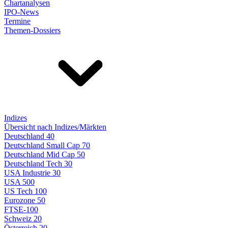
Chartanalysen
IPO-News
Termine
Themen-Dossiers
Indizes
Übersicht nach Indizes/Märkten
Deutschland 40
Deutschland Small Cap 70
Deutschland Mid Cap 50
Deutschland Tech 30
USA Industrie 30
USA 500
US Tech 100
Eurozone 50
FTSE-100
Schweiz 20
Österreich 20