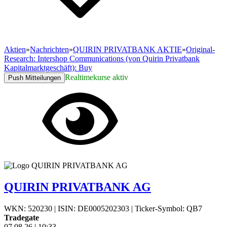
Aktien
»
Nachrichten
»
QUIRIN PRIVATBANK AKTIE
»
Original-
Research: Intershop Communications (von Quirin Privatbank
Kapitalmarktgeschäft): Buy
Realtimekurse aktiv
Push Mitteilungen
QUIRIN PRIVATBANK AG
WKN: 520230
|
ISIN: DE0005202303
|
Ticker-Symbol: QB7
Tradegate
07.08.26
|
10:33