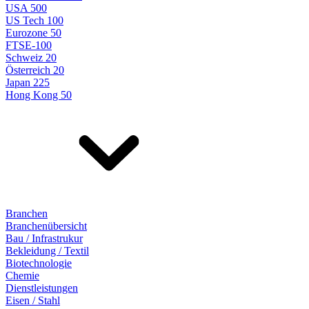
USA 500
US Tech 100
Eurozone 50
FTSE-100
Schweiz 20
Österreich 20
Japan 225
Hong Kong 50
Branchen
Branchenübersicht
Bau / Infrastrukur
Bekleidung / Textil
Biotechnologie
Chemie
Dienstleistungen
Eisen / Stahl