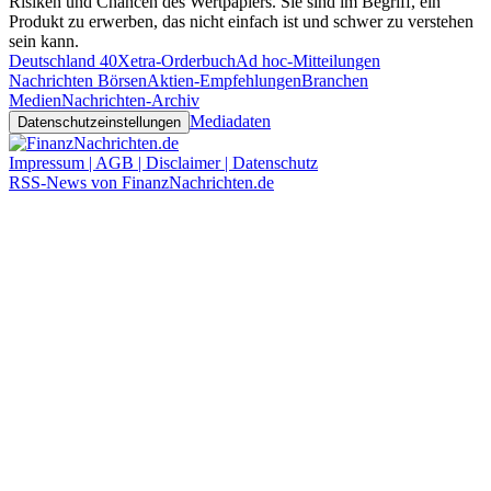
Risiken und Chancen des Wertpapiers. Sie sind im Begriff, ein
Produkt zu erwerben, das nicht einfach ist und schwer zu verstehen
sein kann.
Deutschland 40
Xetra-Orderbuch
Ad hoc-Mitteilungen
Nachrichten Börsen
Aktien-Empfehlungen
Branchen
Medien
Nachrichten-Archiv
Mediadaten
Datenschutzeinstellungen
Impressum | AGB | Disclaimer | Datenschutz
RSS-News von FinanzNachrichten.de