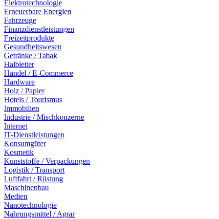
Elektrotechnologie
Erneuerbare Energien
Fahrzeuge
Finanzdienstleistungen
Freizeitprodukte
Gesundheitswesen
Getränke / Tabak
Halbleiter
Handel / E-Commerce
Hardware
Holz / Papier
Hotels / Tourismus
Immobilien
Industrie / Mischkonzerne
Internet
IT-Dienstleistungen
Konsumgüter
Kosmetik
Kunststoffe / Verpackungen
Logistik / Transport
Luftfahrt / Rüstung
Maschinenbau
Medien
Nanotechnologie
Nahrungsmittel / Agrar