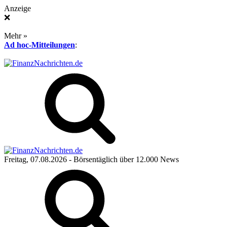
Anzeige
❌
Mehr »
Ad hoc-Mitteilungen
:
Freitag, 07.08.2026
- Börsentäglich über 12.000 News