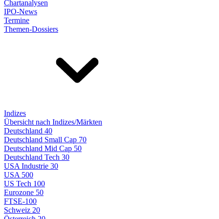
Chartanalysen
IPO-News
Termine
Themen-Dossiers
Indizes
Übersicht nach Indizes/Märkten
Deutschland 40
Deutschland Small Cap 70
Deutschland Mid Cap 50
Deutschland Tech 30
USA Industrie 30
USA 500
US Tech 100
Eurozone 50
FTSE-100
Schweiz 20
Österreich 20