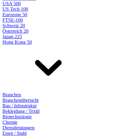
USA 500
US Tech 100
Eurozone 50
FTSE-100
Schweiz 20
Österreich 20
Japan 225
Hong Kong 50
Branchen
Branchenübersicht
Bau / Infrastrukur
Bekleidung / Textil
Biotechnologie
Chemie
Dienstleistungen
Eisen / Stahl