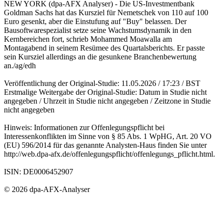
NEW YORK (dpa-AFX Analyser) - Die US-Investmentbank
Goldman Sachs hat das Kursziel für Nemetschek von 110 auf 100
Euro gesenkt, aber die Einstufung auf "Buy" belassen. Der
Bausoftwarespezialist setze seine Wachstumsdynamik in den
Kernbereichen fort, schrieb Mohammed Moawalla am
Montagabend in seinem Resümee des Quartalsberichts. Er passte
sein Kursziel allerdings an die gesunkene Branchenbewertung
an./ag/edh
Veröffentlichung der Original-Studie: 11.05.2026 / 17:23 / BST
Erstmalige Weitergabe der Original-Studie: Datum in Studie nicht
angegeben / Uhrzeit in Studie nicht angegeben / Zeitzone in Studie
nicht angegeben
Hinweis: Informationen zur Offenlegungspflicht bei
Interessenkonflikten im Sinne von § 85 Abs. 1 WpHG, Art. 20 VO
(EU) 596/2014 für das genannte Analysten-Haus finden Sie unter
http://web.dpa-afx.de/offenlegungspflicht/offenlegungs_pflicht.html.
ISIN: DE0006452907
© 2026 dpa-AFX-Analyser