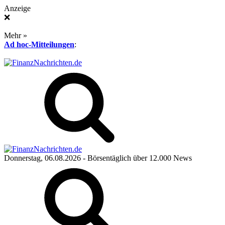
Anzeige
❌
Mehr »
Ad hoc-Mitteilungen
:
Donnerstag, 06.08.2026
- Börsentäglich über 12.000 News