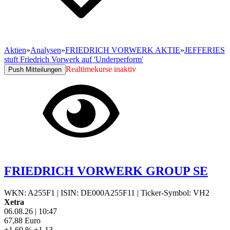
Aktien
»
Analysen
»
FRIEDRICH VORWERK AKTIE
»
JEFFERIES
stuft Friedrich Vorwerk auf 'Underperform'
Realtimekurse inaktiv
Push Mitteilungen
FRIEDRICH VORWERK GROUP SE
WKN: A255F1
|
ISIN: DE000A255F11
|
Ticker-Symbol: VH2
Xetra
06.08.26
|
10:47
67,88
Euro
+1,69 %
+1,13