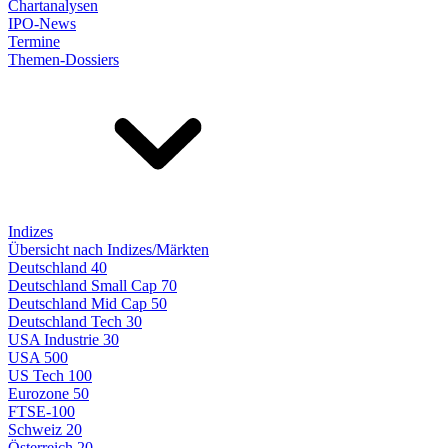
Chartanalysen
IPO-News
Termine
Themen-Dossiers
Indizes
Übersicht nach Indizes/Märkten
Deutschland 40
Deutschland Small Cap 70
Deutschland Mid Cap 50
Deutschland Tech 30
USA Industrie 30
USA 500
US Tech 100
Eurozone 50
FTSE-100
Schweiz 20
Österreich 20