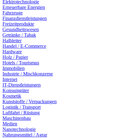
Elektrotechnologie
Erneuerbare Energien
Fahrzeuge
Finanzdienstleistungen
Freizeitprodukte
Gesundheitswesen
Getränke / Tabak
Halbleiter
Handel / E-Commerce
Hardware
Holz / Papier
Hotels / Tourismus
Immobilien
Industrie / Mischkonzerne
Internet
IT-Dienstleistungen
Konsumgüter
Kosmetik
Kunststoffe / Verpackungen
Logistik / Transport
Luftfahrt / Rüstung
Maschinenbau
Medien
Nanotechnologie
Nahrungsmittel / Agrar