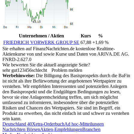
Unternehmen / Aktien
Kurs
%
FRIEDRICH VORWERK GROUP SE
67,88
+1,69 %
Sie erhalten auf FinanzNachrichten.de kostenlose Realtime-
Aktienkurse von
und
sowie Kurse und Daten von
ARIVA.DE AG
.
FNRD-2.627.0
Wie bewerten Sie die aktuell angezeigte Seite?
sehr gut
1
2
3
4
5
6
schlecht
Problem melden
Werbehinweise:
Die Billigung des Basisprospekts durch die BaFin
ist nicht als ihre Befürwortung der angebotenen Wertpapiere zu
verstehen. Wir empfehlen Interessenten und potenziellen Anlegern
den Basisprospekt und die Endgültigen Bedingungen zu lesen,
bevor sie eine Anlageentscheidung treffen, um sich möglichst
umfassend zu informieren, insbesondere über die potenziellen
Risiken und Chancen des Wertpapiers. Sie sind im Begriff, ein
Produkt zu erwerben, das nicht einfach ist und schwer zu verstehen
sein kann.
Deutschland 40
Xetra-Orderbuch
Ad hoc-Mitteilungen
Nachrichten Börsen
Aktien-Empfehlungen
Branchen