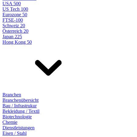
USA 500
US Tech 100
Eurozone 50
FTSE-100
Schweiz 20
Österreich 20
Japan 225
Hong Kong 50
Branchen
Branchenübersicht
Bau / Infrastrukur
Bekleidung / Textil
Biotechnologie
Chemie
Dienstleistungen
Eisen / Stahl