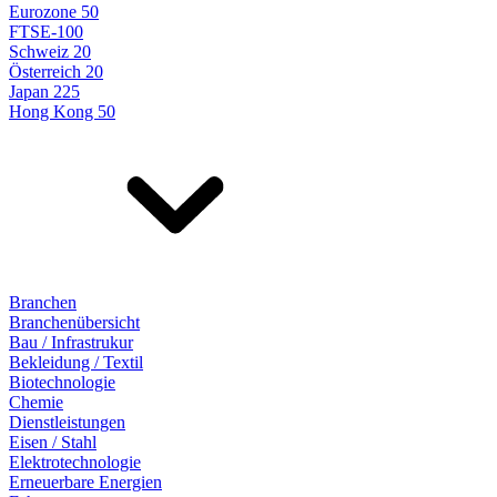
Eurozone 50
FTSE-100
Schweiz 20
Österreich 20
Japan 225
Hong Kong 50
Branchen
Branchenübersicht
Bau / Infrastrukur
Bekleidung / Textil
Biotechnologie
Chemie
Dienstleistungen
Eisen / Stahl
Elektrotechnologie
Erneuerbare Energien