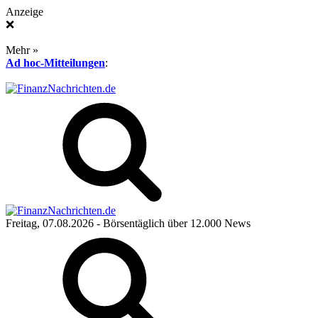
Anzeige
❌
Mehr »
Ad hoc-Mitteilungen
:
Freitag, 07.08.2026
- Börsentäglich über 12.000 News