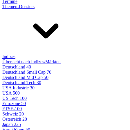
Termine
Themen-Dossiers
Indizes
Übersicht nach Indizes/Märkten
Deutschland 40
Deutschland Small Cap 70
Deutschland Mid Cap 50
Deutschland Tech 30
USA Industrie 30
USA 500
US Tech 100
Eurozone 50
FTSE-100
Schweiz 20
Österreich 20
Japan 225
Hong Kong 50