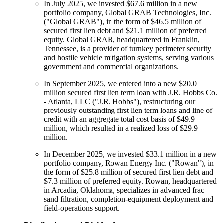
In July 2025, we invested $67.6 million in a new
portfolio company, Global GRAB Technologies, Inc.
("Global GRAB"), in the form of $46.5 million of
secured first lien debt and $21.1 million of preferred
equity. Global GRAB, headquartered in Franklin,
Tennessee, is a provider of turnkey perimeter security
and hostile vehicle mitigation systems, serving various
government and commercial organizations.
In September 2025, we entered into a new $20.0
million secured first lien term loan with J.R. Hobbs Co.
- Atlanta, LLC ("J.R. Hobbs"), restructuring our
previously outstanding first lien term loans and line of
credit with an aggregate total cost basis of $49.9
million, which resulted in a realized loss of $29.9
million.
In December 2025, we invested $33.1 million in a new
portfolio company, Rowan Energy Inc. ("Rowan"), in
the form of $25.8 million of secured first lien debt and
$7.3 million of preferred equity. Rowan, headquartered
in Arcadia, Oklahoma, specializes in advanced frac
sand filtration, completion-equipment deployment and
field-operations support.