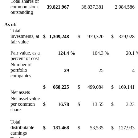
Total shares of
common stock
39,821,967
36,837,381
2,984,586
outstanding
As of:
Total
investments, at
$
1,309,248
$
979,320
$
329,928
fair value
Fair value, as a
124.4
%
104.3
%
20.1
percent of cost
Number of
portfolio
29
25
4
companies
$
668,225
$
499,084
$
169,141
Net assets
Net asset value
per common
$
16.78
$
13.55
$
3.23
share
Total
distributable
$
181,468
$
53,535
$
127,933
earnings