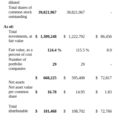
diluted
Total shares of
common stock
39,821,967
39,821,967
-
outstanding
As of:
Total
investments, at
$
1,309,248
$
1,222,792
$
86,456
fair value
Fair value, as a
124.4
%
115.5
%
8.9
percent of cost
Number of
portfolio
29
29
-
companies
$
668,225
$
595,408
$
72,817
Net assets
Net asset value
per common
$
16.78
$
14.95
$
1.83
share
Total
distributable
$
181,468
$
108,702
$
72,766