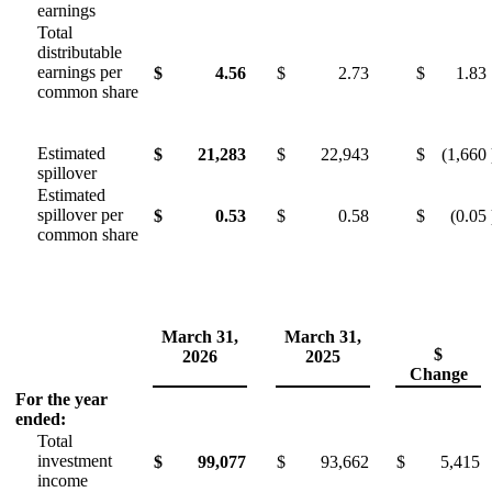
earnings
Total
distributable
earnings per
$
4.56
$
2.73
$
1.83
common share
Estimated
$
21,283
$
22,943
$
(1,660
spillover
Estimated
spillover per
$
0.53
$
0.58
$
(0.05
common share
March 31,
March 31,
$
2026
2025
Change
For the year
ended:
Total
investment
$
99,077
$
93,662
$
5,415
income