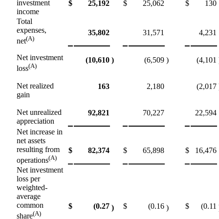
investment
$
25,192
$
25,062
$
130
income
Total
expenses,
35,802
31,571
4,231
(A)
net
Net investment
(10,610
)
(6,509
)
(4,101
(A)
loss
Net realized
163
2,180
(2,017
gain
Net unrealized
92,821
70,227
22,594
appreciation
Net increase in
net assets
resulting from
$
82,374
$
65,898
$
16,476
(A)
operations
Net investment
loss per
weighted-
average
common
$
(0.27
$
(0.16
$
(0.11
)
)
(A)
share