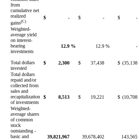
from
cumulative net
realized
$
-
$
-
$
-
(C)
gains
Weighted-
average yield
on interest-
bearing
12.9
%
12.9
%
-
investments
Total dollars
$
2,300
$
37,438
$
(35,138
invested
Total dollars
repaid and/or
collected from
sales and
recapitalization
$
8,513
$
19,221
$
(10,708
of investments
Weighted-
average shares
of common
stock
outstanding -
basic and
39,821,967
39,678,402
143,565