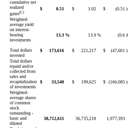
cumulative net
realized
$
0.51
$
1.02
$
(0.51
)
(C)
gains
Weighted-
average yield
on interest-
bearing
13.3
%
13.9
%
(0.6
investments
Total dollars
$
173,616
$
221,217
$
(47,601
)
invested
Total dollars
repaid and/or
collected from
sales and
recapitalization
$
33,540
$
199,625
$
(166,085
)
of investments
Weighted-
average shares
of common
stock
outstanding -
basic and
38,712,611
36,735,218
1,977,393
diluted