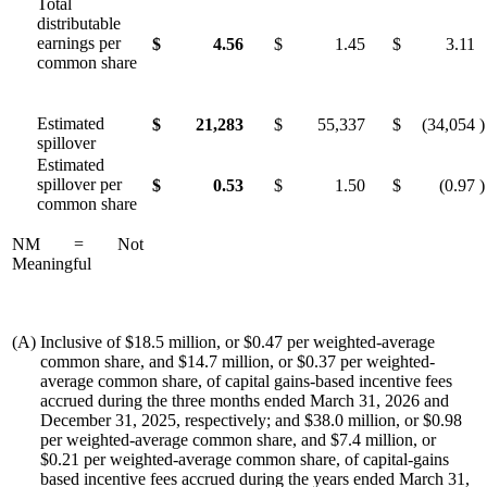
Total
distributable
earnings per
$
4.56
$
1.45
$
3.11
common share
Estimated
$
21,283
$
55,337
$
(34,054
)
spillover
Estimated
spillover per
$
0.53
$
1.50
$
(0.97
)
common share
NM = Not
Meaningful
(A)
Inclusive of $18.5 million, or $0.47 per weighted-average
common share, and $14.7 million, or $0.37 per weighted-
average common share, of capital gains-based incentive fees
accrued during the three months ended March 31, 2026 and
December 31, 2025, respectively; and $38.0 million, or $0.98
per weighted-average common share, and $7.4 million, or
$0.21 per weighted-average common share, of capital-gains
based incentive fees accrued during the years ended March 31,