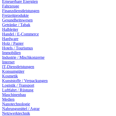
Erneuerbare Energien
Fahrzeuge
Finanzdienstleistungen
Freizeitprodukte
Gesundheitswesen
Getränke / Tabak
Halbleiter
Handel / E-Commerce
Hardware
Holz / Papier
Hotels / Tourismus
Immobilien
Industrie / Mischkonzerne
Internet
IT-Dienstleistungen
Konsumgüter
Kosmetik
Kunststoffe / Verpackungen
Logistik / Transport
Luftfahrt / Rüstung
Maschinenbau
Medien
Nanotechnologie
Nahrungsmittel / Agrar
Netzwerktechnik