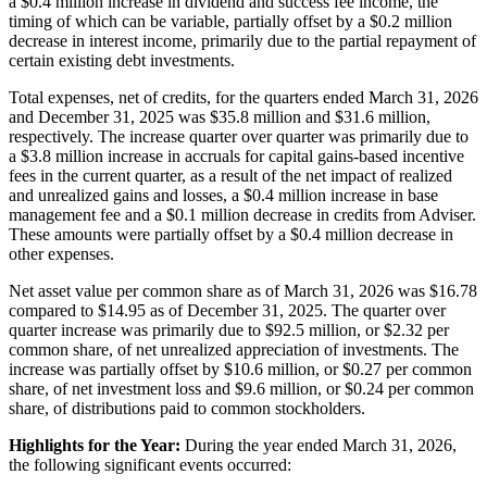
a $0.4 million increase in dividend and success fee income, the
timing of which can be variable, partially offset by a $0.2 million
decrease in interest income, primarily due to the partial repayment of
certain existing debt investments.
Total expenses, net of credits, for the quarters ended March 31, 2026
and December 31, 2025 was $35.8 million and $31.6 million,
respectively. The increase quarter over quarter was primarily due to
a $3.8 million increase in accruals for capital gains-based incentive
fees in the current quarter, as a result of the net impact of realized
and unrealized gains and losses, a $0.4 million increase in base
management fee and a $0.1 million decrease in credits from Adviser.
These amounts were partially offset by a $0.4 million decrease in
other expenses.
Net asset value per common share as of March 31, 2026 was $16.78
compared to $14.95 as of December 31, 2025. The quarter over
quarter increase was primarily due to $92.5 million, or $2.32 per
common share, of net unrealized appreciation of investments. The
increase was partially offset by $10.6 million, or $0.27 per common
share, of net investment loss and $9.6 million, or $0.24 per common
share, of distributions paid to common stockholders.
Highlights for the Year:
During the year ended March 31, 2026,
the following significant events occurred: