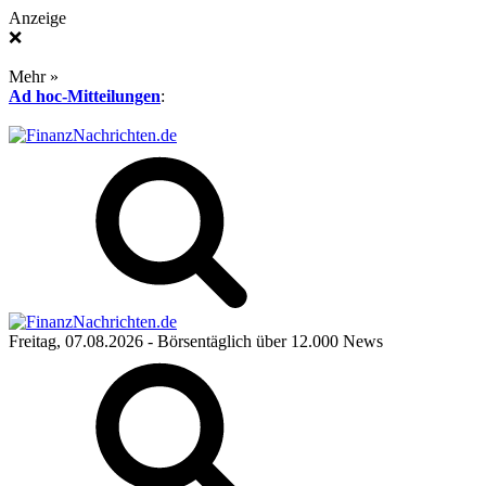
Anzeige
❌
Mehr »
Ad hoc-Mitteilungen
:
Freitag, 07.08.2026
- Börsentäglich über 12.000 News