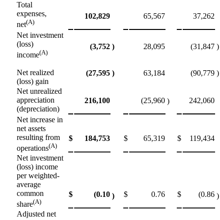
Total
expenses,
102,829
65,567
37,262
(A)
net
Net investment
(loss)
(3,752
)
28,095
(31,847
)
(A)
income
Net realized
(27,595
)
63,184
(90,779
)
(loss) gain
Net unrealized
appreciation
216,100
(25,960
242,060
)
(depreciation)
Net increase in
net assets
resulting from
$
184,753
$
65,319
$
119,434
(A)
operations
Net investment
(loss) income
per weighted-
average
common
$
(0.10
$
0.76
$
(0.86
)
)
(A)
share
Adjusted net