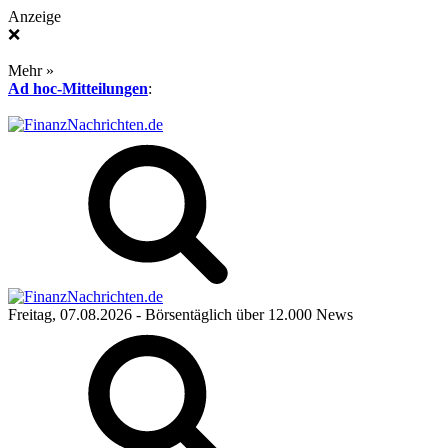
Anzeige
❌
Mehr »
Ad hoc-Mitteilungen
:
Freitag, 07.08.2026
- Börsentäglich über 12.000 News