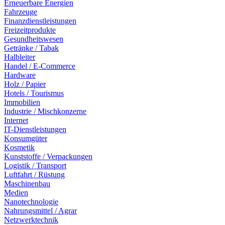
Erneuerbare Energien
Fahrzeuge
Finanzdienstleistungen
Freizeitprodukte
Gesundheitswesen
Getränke / Tabak
Halbleiter
Handel / E-Commerce
Hardware
Holz / Papier
Hotels / Tourismus
Immobilien
Industrie / Mischkonzerne
Internet
IT-Dienstleistungen
Konsumgüter
Kosmetik
Kunststoffe / Verpackungen
Logistik / Transport
Luftfahrt / Rüstung
Maschinenbau
Medien
Nanotechnologie
Nahrungsmittel / Agrar
Netzwerktechnik