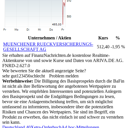
Unternehmen / Aktien
Kurs
%
MUENCHENER RUECKVERSICHERUNGS-
512,40
-1,95 %
GESELLSCHAFT AG
Sie erhalten auf FinanzNachrichten.de kostenlose Realtime-
Aktienkurse von
und
sowie Kurse und Daten von
ARIVA.DE AG
.
FNRD-2.627.0
Wie bewerten Sie die aktuell angezeigte Seite?
sehr gut
1
2
3
4
5
6
schlecht
Problem melden
Werbehinweise:
Die Billigung des Basisprospekts durch die BaFin
ist nicht als ihre Befürwortung der angebotenen Wertpapiere zu
verstehen. Wir empfehlen Interessenten und potenziellen Anlegern
den Basisprospekt und die Endgültigen Bedingungen zu lesen,
bevor sie eine Anlageentscheidung treffen, um sich möglichst
umfassend zu informieren, insbesondere über die potenziellen
Risiken und Chancen des Wertpapiers. Sie sind im Begriff, ein
Produkt zu erwerben, das nicht einfach ist und schwer zu verstehen
sein kann.
Deutschland 40
Xetra-Orderbuch
Ad hoc-Mitteilungen