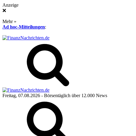
Anzeige
❌
Mehr »
Ad hoc-Mitteilungen
:
Freitag, 07.08.2026
- Börsentäglich über 12.000 News