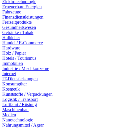
Elektrotechnologie
Erneuerbare Energien
Fahrzeuge
Finanzdienstleistungen
Freizeitprodukte
Gesundheitswesen
Getränke / Tabak
Halbleiter
Handel / E-Commerce
Hardware
Holz / Papier
Hotels / Tourismus
Immobilien
Industrie / Mischkonzerne
Internet
IT-Dienstleistungen
Konsumgüter
Kosmetik
Kunststoffe / Verpackungen
Logistik / Transport
Luftfahrt / Rüstung
Maschinenbau
Medien
Nanotechnologie
Nahrungsmittel / Agrar