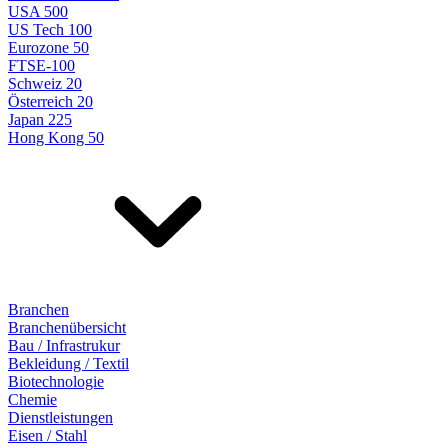
USA 500
US Tech 100
Eurozone 50
FTSE-100
Schweiz 20
Österreich 20
Japan 225
Hong Kong 50
Branchen
Branchenübersicht
Bau / Infrastrukur
Bekleidung / Textil
Biotechnologie
Chemie
Dienstleistungen
Eisen / Stahl