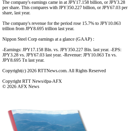
The company's earnings came in at JPY17.158 billion, or JPY3.28
per share. This compares with JPY350.227 billion, or JPY67.03 per
share, last year.
The company's revenue for the period rose 15.7% to JPY10.063
trillion from JPY8.695 trillion last year.
Nippon Steel Corp earnings at a glance (GAAP) :
-Earnings: JPY17.158 Bln. vs. JPY350.227 Bln. last year. -EPS:
JPY3.28 vs. JPY67.03 last year. -Revenue: JPY10.063 Tn vs.
JPY8.695 Tn last year.
Copyright(c) 2026 RTTNews.com. All Rights Reserved
Copyright RTT News/dpa-AFX
© 2026 AFX News