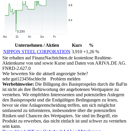
Unternehmen / Aktien
Kurs
%
NIPPON STEEL CORPORATION
3,910
+1,26 %
Sie erhalten auf FinanzNachrichten.de kostenlose Realtime-
Aktienkurse von
und
sowie Kurse und Daten von
ARIVA.DE AG
.
FNRD-2.627.0
Wie bewerten Sie die aktuell angezeigte Seite?
sehr gut
1
2
3
4
5
6
schlecht
Problem melden
Werbehinweise:
Die Billigung des Basisprospekts durch die BaFin
ist nicht als ihre Befürwortung der angebotenen Wertpapiere zu
verstehen. Wir empfehlen Interessenten und potenziellen Anlegern
den Basisprospekt und die Endgültigen Bedingungen zu lesen,
bevor sie eine Anlageentscheidung treffen, um sich möglichst
umfassend zu informieren, insbesondere über die potenziellen
Risiken und Chancen des Wertpapiers. Sie sind im Begriff, ein
Produkt zu erwerben, das nicht einfach ist und schwer zu verstehen
sein kann.