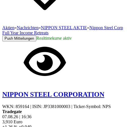
Aktien
»
Nachrichten
»
NIPPON STEEL AKTIE
»
Nippon Steel Corp
Full Year Income Retreats
Realtimekurse aktiv
Push Mitteilungen
NIPPON STEEL CORPORATION
WKN: 859164
|
ISIN: JP3381000003
|
Ticker-Symbol: NPS
Tradegate
07.08.26
|
16:36
3,910
Euro
+1,26 %
+0,049