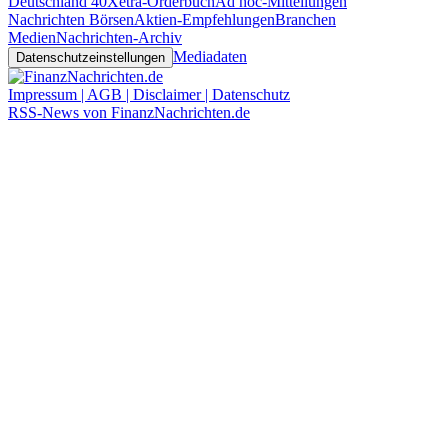
Deutschland 40
Xetra-Orderbuch
Ad hoc-Mitteilungen
Nachrichten Börsen
Aktien-Empfehlungen
Branchen
Medien
Nachrichten-Archiv
Mediadaten
Datenschutzeinstellungen
Impressum | AGB | Disclaimer | Datenschutz
RSS-News von FinanzNachrichten.de