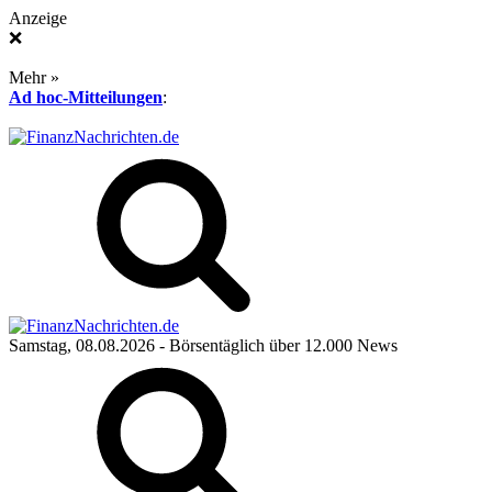
Anzeige
❌
Mehr »
Ad hoc-Mitteilungen
:
Samstag, 08.08.2026
- Börsentäglich über 12.000 News