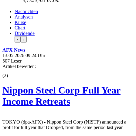
3,774
3,951
07.08.
Nachrichten
Analysen
Kurse
Chart
Dividende
‹
›
AFX News
13.05.2026 09:24 Uhr
507 Leser
Artikel bewerten:
(
2
)
Nippon Steel Corp Full Year
Income Retreats
TOKYO (dpa-AFX) - Nippon Steel Corp (NISTF) announced a
profit for full year that Dropped, from the same period last year