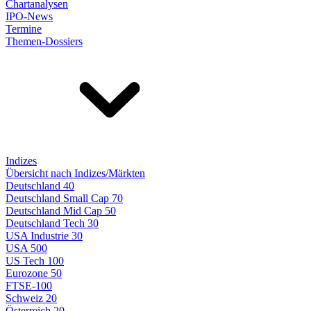
Chartanalysen
IPO-News
Termine
Themen-Dossiers
Indizes
Übersicht nach Indizes/Märkten
Deutschland 40
Deutschland Small Cap 70
Deutschland Mid Cap 50
Deutschland Tech 30
USA Industrie 30
USA 500
US Tech 100
Eurozone 50
FTSE-100
Schweiz 20
Österreich 20