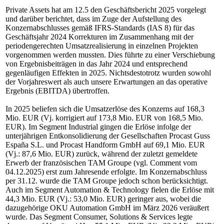
Private Assets hat am 12.5 den Geschäftsbericht 2025 vorgelegt
und darüber berichtet, dass im Zuge der Aufstellung des
Konzernabschlusses gemäß IFRS-Standards (IAS 8) für das
Geschäftsjahr 2024 Korrekturen im Zusammenhang mit der
periodengerechten Umsatzrealisierung in einzelnen Projekten
vorgenommen werden mussten. Dies führte zu einer Verschiebung
von Ergebnisbeiträgen in das Jahr 2024 und entsprechend
gegenläufigen Effekten in 2025. Nichtsdestotrotz wurden sowohl
der Vorjahreswert als auch unsere Erwartungen an das operative
Ergebnis (EBITDA) übertroffen.
In 2025 beliefen sich die Umsatzerlöse des Konzerns auf 168,3
Mio. EUR (Vj. korrigiert auf 173,8 Mio. EUR von 168,5 Mio.
EUR). Im Segment Industrial gingen die Erlöse infolge der
unterjährigen Entkonsolidierung der Gesellschaften Procast Guss
España S.L. und Procast Handform GmbH auf 69,1 Mio. EUR
(Vj.: 87,6 Mio. EUR) zurück, während der zuletzt gemeldete
Erwerb der französischen TAM Groupe (vgl. Comment vom
04.12.2025) erst zum Jahresende erfolgte. Im Konzernabschluss
per 31.12. wurde die TAM Groupe jedoch schon berücksichtigt.
Auch im Segment Automation & Technology fielen die Erlöse mit
44,3 Mio. EUR (Vj.: 53,0 Mio. EUR) geringer aus, wobei die
dazugehörige OKU Automation GmbH im März 2026 veräußert
wurde. Das Segment Consumer, Solutions & Services legte