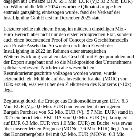
dagegen auf Umsätze i.H.v. 55,1 Mio. EUR (Vj.: 33,2 Mio. EUR)
zu. Während die Mitte 2024 erworbene Qlimate-Gruppe hier
erstmals ganzjährig einbezogen wurde, fand der Verkauf der
InstaLighting GmbH erst im Dezember 2025 statt.
Letzterer stellte mit einem Ertrag im mittleren einstelligen Mio.-
Euro-Bereich aber nicht nur den ersten erfolgreichen Exit, sondern
auch einen bedeutenden Proof of Concept des Geschäftsmodells
von Private Assets dar. So wurden nach dem Erwerb der
InstaLighting in 2022 im Rahmen einer strategischen
Weiterentwicklung vor allem das Geschäft mit Eigenprodukten und
der Export ausgebaut und so die Marktposition des Unternehmens
spürbar verbessert. Nachdem alle wesentlichen
Restrukturierungsschritte vollzogen worden waren, wurde
letztendlich ein Multiple auf das investierte Kapital (MOIC) von
168x erzielt, was weit über den Zielkriterien des Konzerns (>10x)
liegt.
Begünstigt durch die Erträge aus Entkonsolidierungen i.H.v. 6,3
Mio. EUR (Vj.: 0,0 Mio. EUR) und einen leicht niedrigeren
Bargain Purchase von 5,2 Mio. EUR (Vj.: 5,7 Mio. EUR) stand in
2025 ein berichtetes EBITDA von 9,0 Mio. EUR (Vj. korrigiert
auf EUR 6,3 Mio. EUR von 1,0 Mio. EUR) zu Buche, was etwas
über unserer letzten Prognose (MONe: 7,6 Mio. EUR) liegt. Auch
das Konzernergebnis fiel mit 0,5 Mio. EUR (MONe: -0,3 Mio.