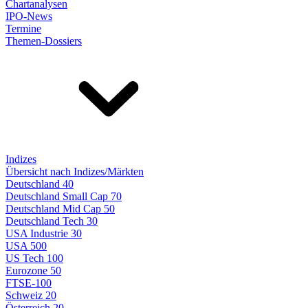
Chartanalysen
IPO-News
Termine
Themen-Dossiers
Indizes
Übersicht nach Indizes/Märkten
Deutschland 40
Deutschland Small Cap 70
Deutschland Mid Cap 50
Deutschland Tech 30
USA Industrie 30
USA 500
US Tech 100
Eurozone 50
FTSE-100
Schweiz 20
Österreich 20