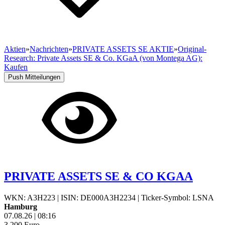
Aktien
»
Nachrichten
»
PRIVATE ASSETS SE AKTIE
»
Original-
Research: Private Assets SE & Co. KGaA (von Montega AG):
Kaufen
Push Mitteilungen
PRIVATE ASSETS SE & CO KGAA
WKN: A3H223
|
ISIN: DE000A3H2234
|
Ticker-Symbol: LSNA
Hamburg
07.08.26
|
08:16
3,200
Euro