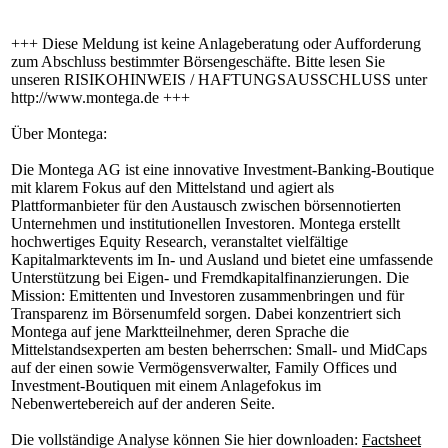
+++ Diese Meldung ist keine Anlageberatung oder Aufforderung
zum Abschluss bestimmter Börsengeschäfte. Bitte lesen Sie
unseren RISIKOHINWEIS / HAFTUNGSAUSSCHLUSS unter
http://www.montega.de +++
Über Montega:
Die Montega AG ist eine innovative Investment-Banking-Boutique
mit klarem Fokus auf den Mittelstand und agiert als
Plattformanbieter für den Austausch zwischen börsennotierten
Unternehmen und institutionellen Investoren. Montega erstellt
hochwertiges Equity Research, veranstaltet vielfältige
Kapitalmarktevents im In- und Ausland und bietet eine umfassende
Unterstützung bei Eigen- und Fremdkapitalfinanzierungen. Die
Mission: Emittenten und Investoren zusammenbringen und für
Transparenz im Börsenumfeld sorgen. Dabei konzentriert sich
Montega auf jene Marktteilnehmer, deren Sprache die
Mittelstandsexperten am besten beherrschen: Small- und MidCaps
auf der einen sowie Vermögensverwalter, Family Offices und
Investment-Boutiquen mit einem Anlagefokus im
Nebenwertebereich auf der anderen Seite.
Die vollständige Analyse können Sie hier downloaden:
Factsheet