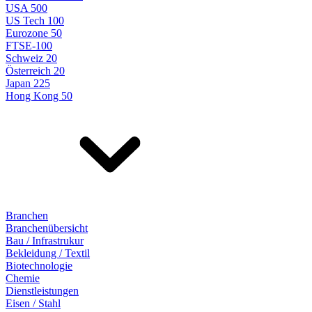
USA 500
US Tech 100
Eurozone 50
FTSE-100
Schweiz 20
Österreich 20
Japan 225
Hong Kong 50
Branchen
Branchenübersicht
Bau / Infrastrukur
Bekleidung / Textil
Biotechnologie
Chemie
Dienstleistungen
Eisen / Stahl