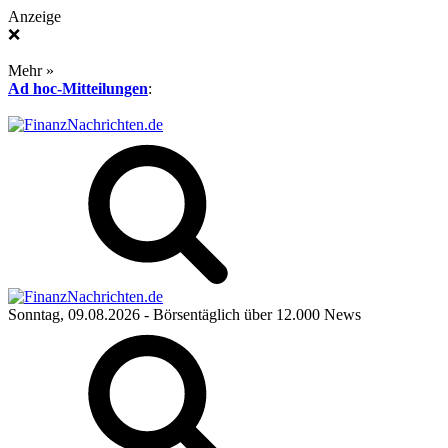
Anzeige
❌
Mehr »
Ad hoc-Mitteilungen
:
Sonntag, 09.08.2026
- Börsentäglich über 12.000 News