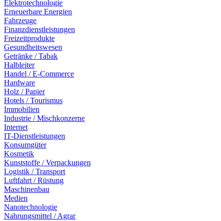
Elektrotechnologie
Erneuerbare Energien
Fahrzeuge
Finanzdienstleistungen
Freizeitprodukte
Gesundheitswesen
Getränke / Tabak
Halbleiter
Handel / E-Commerce
Hardware
Holz / Papier
Hotels / Tourismus
Immobilien
Industrie / Mischkonzerne
Internet
IT-Dienstleistungen
Konsumgüter
Kosmetik
Kunststoffe / Verpackungen
Logistik / Transport
Luftfahrt / Rüstung
Maschinenbau
Medien
Nanotechnologie
Nahrungsmittel / Agrar