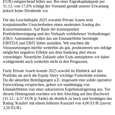
EUR) entsprechend höher aus. Bei einer Eigenkapitalquote per
31.12. von 17,6% schlägt der Vorstand gemäß unserer Erwartung
jedoch keine Dividende vor.
Für das Geschäftsjahr 2025 erwartet Private Assets trotz
konjunktureller Unsicherheiten einen moderaten Anstieg des
Konzernumsatzes. Auf Basis der konsequenten
Portfoliobereinigung und des Verkaufs verbliebener Verlustbringer
(OKU Automation) sollen das um Einmaleffekte bereinigte
EBITDA und EBIT höher ausfallen. Wir erachten die
Voraussetzungen hierfür weiterhin als gut, positionieren uns infolge
möglicher negativer Effekte aus dem Irankrieg aber etwas
vorsichtiger. Neuerliche Zukäufe oder Exits antizipieren wir dabei
wohlgemerkt auch weiterhin nicht in den Prognosen.
Fazit: Private Assets konnte 2025 sowohl im Hinblick auf das
Portfolio als auch die Equity Story wichtige Fortschritte erzielen.
Da die aktuellen Beteiligungen u.E. insgesamt eine solide operative
Entwicklung versprechen, gehen wir unabhängig von
Einmaleffekten von einer sukzessiven Ergebnissteigerung aus. Vor
diesem Hintergrund erachten wir den Abschlag auf den Buchwert
(31.12.: 4,57 EUR je Aktie) als deutlich zu hoch und bestätigen das
Rating 'Kaufen' mit einem höheren Kursziel von 4,00 EUR (zuvor:
3,50 EUR).