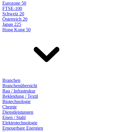
Eurozone 50
FTSE-100
Schweiz 20
Österreich 20
Japan 225
Hong Kong 50
Branchen
Branchenübersicht
Bau / Infrastrukur
Bekleidung / Textil
Biotechnologie
Chemie
Dienstleistungen
Eisen / Stahl
Elektrotechnologie
Erneuerbare Energien