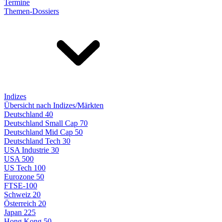
Termine
Themen-Dossiers
Indizes
Übersicht nach Indizes/Märkten
Deutschland 40
Deutschland Small Cap 70
Deutschland Mid Cap 50
Deutschland Tech 30
USA Industrie 30
USA 500
US Tech 100
Eurozone 50
FTSE-100
Schweiz 20
Österreich 20
Japan 225
Hong Kong 50