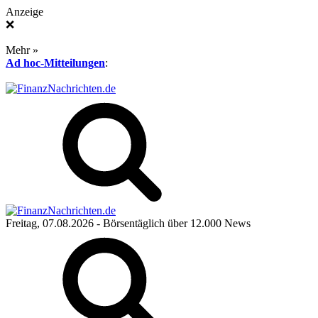
Anzeige
❌
Mehr »
Ad hoc-Mitteilungen
:
Freitag, 07.08.2026
- Börsentäglich über 12.000 News