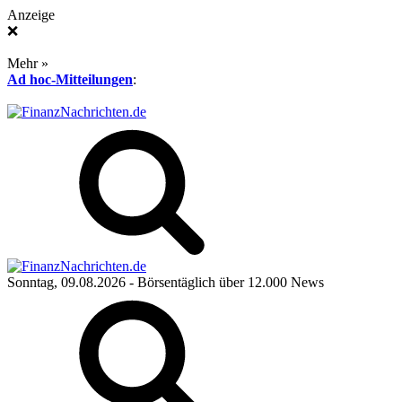
Anzeige
❌
Mehr »
Ad hoc-Mitteilungen
:
Sonntag, 09.08.2026
- Börsentäglich über 12.000 News