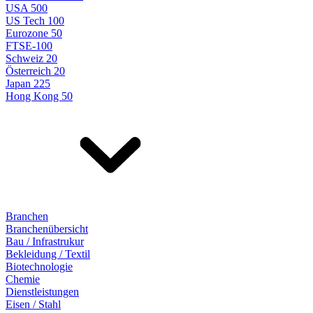
USA 500
US Tech 100
Eurozone 50
FTSE-100
Schweiz 20
Österreich 20
Japan 225
Hong Kong 50
Branchen
Branchenübersicht
Bau / Infrastrukur
Bekleidung / Textil
Biotechnologie
Chemie
Dienstleistungen
Eisen / Stahl