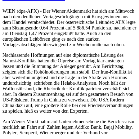
WIEN (dpa-AFX) - Der Wiener Aktienmarkt hat sich am Mittwoch
nach den deutlichen Vortagesrückgängen mit Kursgewinnen aus
dem Handel verabschiedet. Der österreichische Leitindex ATX legte
zum Sitzungsende 0,64 Prozent auf 5.886,54 Punkte zu, nachdem er
am Dienstag 1,47 Prozent eingebüßt hatte. Auch an den
europäischen Leitbörsen ging es nach den starken
Vortagesabschlägen überwiegend zur Wochenmitte nach oben.
Nachlassende Hoffnungen auf eine diplomatische Lösung des
Nahost-Konflikts hatten die Ölpreise am Vortag klar ansteigen
lassen und die Stimmung der Anleger getrübt. Am Berichtstag
zeigten sich die Rohölnotierungen nun stabil. Der Iran-Konflikt ist
aber weiterhin ungelöst und die Lage in der Straße von Hormus
undurchsichtig, schrieben die Helaba-Analysten. Noch hält der
Waffenstillstand, die Rhetorik der Konfliktparteien verschärft sich
aber. In diesem Zusammenhang sei auf den gestarteten Besuch von
US-Präsident Trump in China zu verweisen. Die USA fordern
China dazu auf, eine größere Rolle bei den Friedensverhandlungen
zu spielen, hieß es weiter von den Experten.
Am Wiener Markt nahm auf Unternehmensebene die Berichtssaison
merklich an Fahrt auf. Zahlen legten Addiko Bank, Bajaj Mobility,
Polytec, Semperit, Wienerberger und der Verbund vor.