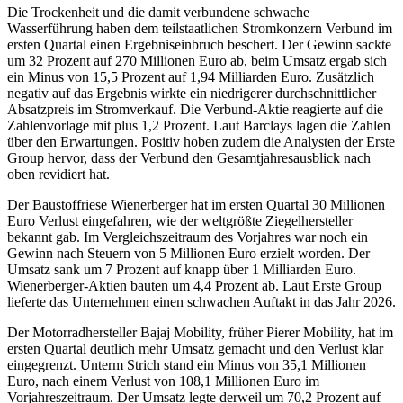
Die Trockenheit und die damit verbundene schwache
Wasserführung haben dem teilstaatlichen Stromkonzern Verbund im
ersten Quartal einen Ergebniseinbruch beschert. Der Gewinn sackte
um 32 Prozent auf 270 Millionen Euro ab, beim Umsatz ergab sich
ein Minus von 15,5 Prozent auf 1,94 Milliarden Euro. Zusätzlich
negativ auf das Ergebnis wirkte ein niedrigerer durchschnittlicher
Absatzpreis im Stromverkauf. Die Verbund-Aktie reagierte auf die
Zahlenvorlage mit plus 1,2 Prozent. Laut Barclays lagen die Zahlen
über den Erwartungen. Positiv hoben zudem die Analysten der Erste
Group hervor, dass der Verbund den Gesamtjahresausblick nach
oben revidiert hat.
Der Baustoffriese Wienerberger hat im ersten Quartal 30 Millionen
Euro Verlust eingefahren, wie der weltgrößte Ziegelhersteller
bekannt gab. Im Vergleichszeitraum des Vorjahres war noch ein
Gewinn nach Steuern von 5 Millionen Euro erzielt worden. Der
Umsatz sank um 7 Prozent auf knapp über 1 Milliarden Euro.
Wienerberger-Aktien bauten um 4,4 Prozent ab. Laut Erste Group
lieferte das Unternehmen einen schwachen Auftakt in das Jahr 2026.
Der Motorradhersteller Bajaj Mobility, früher Pierer Mobility, hat im
ersten Quartal deutlich mehr Umsatz gemacht und den Verlust klar
eingegrenzt. Unterm Strich stand ein Minus von 35,1 Millionen
Euro, nach einem Verlust von 108,1 Millionen Euro im
Vorjahreszeitraum. Der Umsatz legte derweil um 70,2 Prozent auf