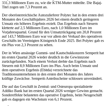
331,3 Millionen Euro zu, wie die KTM-Mutter mitteilte. Die Bajaj-
Titel zogen um 7,3 Prozent an.
Der oberösterreichische Autozulieferer Polytec hat in den ersten drei
Monaten des Geschäftsjahres 2026 bei einem deutlich geringeren
Umsatz ein höheres Ergebnis erzielt. Das Ergebnis nach Steuern
kletterte auf 2,5 Millionen Euro, nach 1,0 Millionen Euro im
Vorjahresquartal. Grund für den Umsatzrückgang um 20,8 Prozent
auf 143,7 Millionen Euro war vor allem der Verkauf des operativen
Geschäfts im Vereinigten Königreich Ende 2025. Bei Polytec gab es
ein Plus von 2,3 Prozent zu sehen.
Der in Wien ansässige Gummi- und Kautschukkonzern Semperit hat
im ersten Quartal 2026 wieder deutlich in die Gewinnzone
zurückgefunden. Nach einem Verlust drehte das Ergebnis nach
Steuern mit 8,9 Millionen Euro ins Plus. Auch beim Umsatz und
dem operativen Ergebnis (Ebitda) verzeichnete das
Traditionsunternehmen in den ersten drei Monaten des Jahres
kräftige Zuwächse. Semperit-Anteilsscheine schlossen unverändert.
Die auf das Geschäft in Zentral- und Osteuropa spezialisierte
Addiko Bank hat im ersten Quartal 2026 weniger Gewinn gemacht.
Sondereffekte belasteten das operative Ergebnis, beim Neugeschäft
gab es dagegen ein Wachstum von 6,1 Prozent.