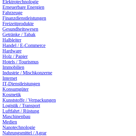
Elektrotechnologie
Erneuerbare Energien
Fahrzeuge
Finanzdienstleistungen
Freizeitprodukte
Gesundheitswesen
Getränke / Tabak
Halbleiter
Handel / E-Commerce
Hardware
Holz / Papier
Hotels / Tourismus
Immobilien
Industrie / Mischkonzerne
Internet
IT-Dienstleistungen
Konsumgüter
Kosmetik
Kunststoffe / Verpackungen
Logistik / Transport
Luftfahrt / Rüstung
Maschinenbau
Medien
Nanotechnologie
Nahrungsmittel / Agrar