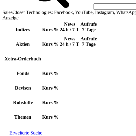
SalesCloser Technologies: Facebook, YouTube, Instagram, WhatsAp
Anzeige
News
Aufrufe
Indizes
Kurs
%
24 h / 7 T
7 Tage
News
Aufrufe
Aktien
Kurs
%
24 h / 7 T
7 Tage
Xetra-Orderbuch
Fonds
Kurs
%
Devisen
Kurs
%
Rohstoffe
Kurs
%
Themen
Kurs
%
Erweiterte Suche