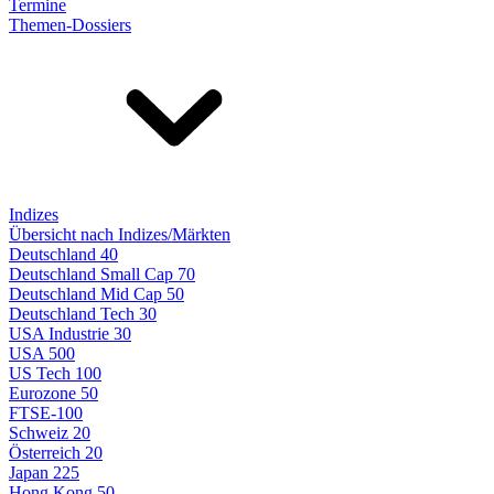
Termine
Themen-Dossiers
Indizes
Übersicht nach Indizes/Märkten
Deutschland 40
Deutschland Small Cap 70
Deutschland Mid Cap 50
Deutschland Tech 30
USA Industrie 30
USA 500
US Tech 100
Eurozone 50
FTSE-100
Schweiz 20
Österreich 20
Japan 225
Hong Kong 50