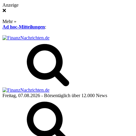
Anzeige
❌
Mehr »
Ad hoc-Mitteilungen
:
Freitag, 07.08.2026
- Börsentäglich über 12.000 News