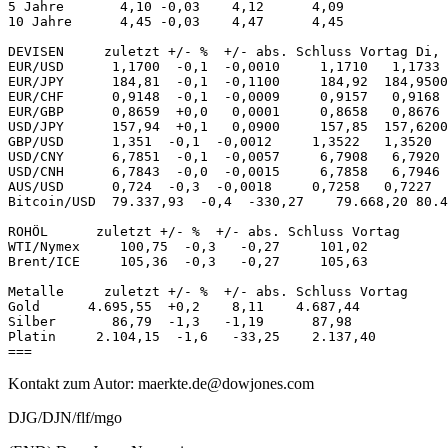
5 Jahre       4,10 -0,03    4,12      4,09 

10 Jahre      4,45 -0,03    4,47      4,45 

DEVISEN     zuletzt +/- %  +/- abs. Schluss Vortag Di, 
EUR/USD      1,1700  -0,1  -0,0010     1,1710   1,1733 

EUR/JPY      184,81  -0,1  -0,1100     184,92  184,9500
EUR/CHF      0,9148  -0,1  -0,0009     0,9157   0,9168 

EUR/GBP      0,8659  +0,0   0,0001     0,8658   0,8676 

USD/JPY      157,94  +0,1   0,0900     157,85  157,6200
GBP/USD      1,351  -0,1  -0,0012     1,3522   1,3520 

USD/CNY      6,7851  -0,1  -0,0057     6,7908   6,7920 

USD/CNH      6,7843  -0,0  -0,0015     6,7858   6,7946 

AUS/USD      0,724  -0,3  -0,0018     0,7258   0,7227 

Bitcoin/USD  79.337,93  -0,4  -330,27    79.668,20 80.4
ROHÖL      zuletzt +/- %  +/- abs. Schluss Vortag 

WTI/Nymex     100,75  -0,3   -0,27     101,02 

Brent/ICE     105,36  -0,3   -0,27     105,63 

Metalle     zuletzt +/- %  +/- abs. Schluss Vortag 

Gold      4.695,55  +0,2    8,11    4.687,44 

Silber       86,79  -1,3   -1,19      87,98 

Platin     2.104,15  -1,6   -33,25    2.137,40 

Kontakt zum Autor: maerkte.de@dowjones.com
DJG/DJN/flf/mgo