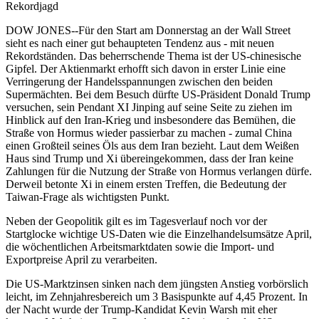
Rekordjagd
DOW JONES--Für den Start am Donnerstag an der Wall Street
sieht es nach einer gut behaupteten Tendenz aus - mit neuen
Rekordständen. Das beherrschende Thema ist der US-chinesische
Gipfel. Der Aktienmarkt erhofft sich davon in erster Linie eine
Verringerung der Handelsspannungen zwischen den beiden
Supermächten. Bei dem Besuch dürfte US-Präsident Donald Trump
versuchen, sein Pendant XI Jinping auf seine Seite zu ziehen im
Hinblick auf den Iran-Krieg und insbesondere das Bemühen, die
Straße von Hormus wieder passierbar zu machen - zumal China
einen Großteil seines Öls aus dem Iran bezieht. Laut dem Weißen
Haus sind Trump und Xi übereingekommen, dass der Iran keine
Zahlungen für die Nutzung der Straße von Hormus verlangen dürfe.
Derweil betonte Xi in einem ersten Treffen, die Bedeutung der
Taiwan-Frage als wichtigsten Punkt.
Neben der Geopolitik gilt es im Tagesverlauf noch vor der
Startglocke wichtige US-Daten wie die Einzelhandelsumsätze April,
die wöchentlichen Arbeitsmarktdaten sowie die Import- und
Exportpreise April zu verarbeiten.
Die US-Marktzinsen sinken nach dem jüngsten Anstieg vorbörslich
leicht, im Zehnjahresbereich um 3 Basispunkte auf 4,45 Prozent. In
der Nacht wurde der Trump-Kandidat Kevin Warsh mit eher