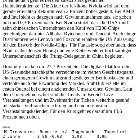
Uneinheitlich geht es bei den zuletzt stark gesuchten
Halbleiteraktien zu. Die Aktie der KI-Ikone Nvidia wird auf dem
gerade erreichten Rekordniveau 2 Prozent höher gestellt. Bei AMD
und Intel sieht es dagegen nach Gewinnmitnahmen aus, sie geben
um rund 0,3 Prozent nach. Bei Nvidia stützt, dass die USA rund
zehn chinesischen Unternehmen den Kauf von H200-Chips
genehmigen, darunter Alibaba, Bytedance und Tencent. Auch einige
Distributoren wie Lenovo und Foxconn erhalten die US-Zulassung
für den Erwerb der Nvidia-Chips. Für Fantasie sorgt aber auch, dass
Nvidia-Chef Jensen Huang und eine Reihe weiterer hochkarätiger
Unternehmenschefs die Trump-Delegation in China begleiten.
Doximity knicken um 22,7 Prozent ein. Die digitale Plattform für
US-Gesundheitsfachkräfte verzeichnete im vierten Geschäftsquartal
einen geringeren Gewinn aufgrund gestiegener Betriebskosten und
verfehlte auch die Erwartung des Marktes. StubHub erzielte im
ersten Quartal bei einem anziehenden Umsatz einen Gewinn. Laut
dem Unternehmenschef sind die Trends im Bereich Live-
Veranstaltungen und im Zweitmarkt für Tickets weiterhin gesund,
mit starker Verbrauchernachfrage und einem robusten
Veranstaltungskalender. Für den Kurs geht es darauf um 13,6
Prozent nach oben.
=== 

US-Treasuries  Rendite  +/- Tageshoch    Tagestief 

2 Jahre       3,96 -0,03    3,98      3,96 
