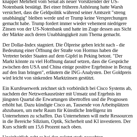
knapper Mehrheit vom Senat als neuer Vorsitzender der US-
Notenbank bestätigt. Bei einer früheren Anhörung hatte Warsh
versichert, dass die Geldpolitik während seiner Amtszeit "streng
unabhängig" bleiben werde und er Trump keine Versprechungen
gemacht habe. Trump fordert immer wieder vehement niedrigere
Zinsen von der US-Notenbank und hatte im Zuge dessen aus Sicht
der Märkte auch deren Unabhängigkeit zum Thema gemacht.
Der Dollar-Index stagniert. Die Ölpreise geben leicht nach - die
Bedeutung einer Öffnung der Straße von Hormus haben die
Vertreter beider Staaten auf dem Gipfel in Peking betont. "Der
Markt könnte zu viel Hoffnung darauf setzen, dass die Gespräche
zwischen den USA und China einige positive Ergebnisse in Bezug
auf den Iran bringen", erläutern die ING-Analysten. Der Goldpreis
wird leicht von sinkenden Marktzinsen gestützt.
Ein Kursfeuerwerk zeichnet sich vorbörslich bei Cisco Systems ab,
nachdem der Netzwerkausrüster mit Umsatz und Ergebnis im
jüngsten Quartal die Erwartungen übertroffen und die Prognosen
erhöht hat. Dazu kündigte Cisco an, Tausende von Arbeitsplätzen
abzubauen, um mehr Raum für Künstliche Intelligenz im
Unternehmen zu schaffen. Das Unternehmen will mehr Ressourcen
in die Bereiche Silizium, Optik, Sicherheit und KI investieren. Der
Kurs schießt um 15,6 Prozent nach oben.