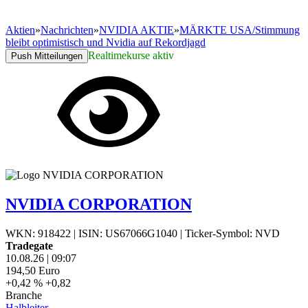
Aktien
»
Nachrichten
»
NVIDIA AKTIE
»
MÄRKTE USA/Stimmung
bleibt optimistisch und Nvidia auf Rekordjagd
Realtimekurse aktiv
Push Mitteilungen
NVIDIA CORPORATION
WKN: 918422
|
ISIN: US67066G1040
|
Ticker-Symbol: NVD
Tradegate
10.08.26
|
09:07
194,50
Euro
+0,42 %
+0,82
Branche
Halbleiter