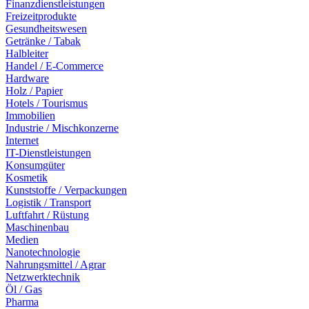
Finanzdienstleistungen
Freizeitprodukte
Gesundheitswesen
Getränke / Tabak
Halbleiter
Handel / E-Commerce
Hardware
Holz / Papier
Hotels / Tourismus
Immobilien
Industrie / Mischkonzerne
Internet
IT-Dienstleistungen
Konsumgüter
Kosmetik
Kunststoffe / Verpackungen
Logistik / Transport
Luftfahrt / Rüstung
Maschinenbau
Medien
Nanotechnologie
Nahrungsmittel / Agrar
Netzwerktechnik
Öl / Gas
Pharma