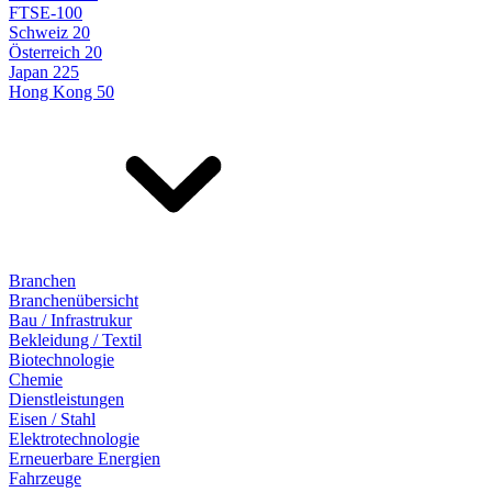
FTSE-100
Schweiz 20
Österreich 20
Japan 225
Hong Kong 50
Branchen
Branchenübersicht
Bau / Infrastrukur
Bekleidung / Textil
Biotechnologie
Chemie
Dienstleistungen
Eisen / Stahl
Elektrotechnologie
Erneuerbare Energien
Fahrzeuge