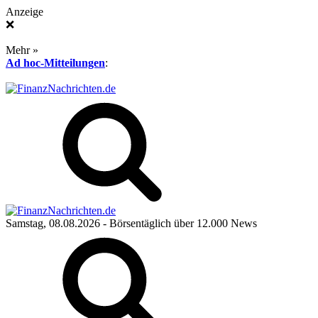
Anzeige
❌
Mehr »
Ad hoc-Mitteilungen
:
Samstag, 08.08.2026
- Börsentäglich über 12.000 News