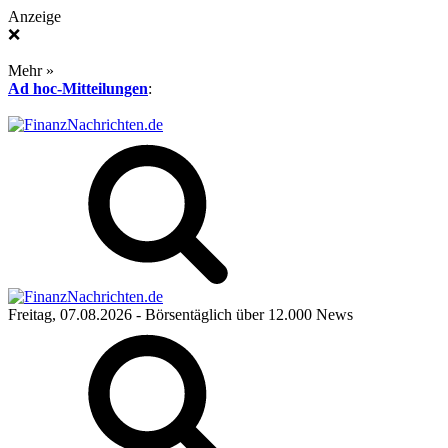
Anzeige
❌
Mehr »
Ad hoc-Mitteilungen
:
Freitag, 07.08.2026
- Börsentäglich über 12.000 News