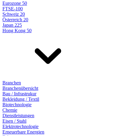
Eurozone 50
FTSE-100
Schweiz 20
Österreich 20
Japan 225
Hong Kong 50
Branchen
Branchenübersicht
Bau / Infrastrukur
Bekleidung / Textil
Biotechnologie
Chemie
Dienstleistungen
Eisen / Stahl
Elektrotechnologie
Erneuerbare Energien