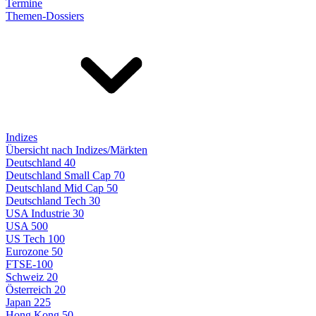
Termine
Themen-Dossiers
Indizes
Übersicht nach Indizes/Märkten
Deutschland 40
Deutschland Small Cap 70
Deutschland Mid Cap 50
Deutschland Tech 30
USA Industrie 30
USA 500
US Tech 100
Eurozone 50
FTSE-100
Schweiz 20
Österreich 20
Japan 225
Hong Kong 50