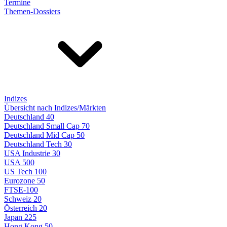
Termine
Themen-Dossiers
Indizes
Übersicht nach Indizes/Märkten
Deutschland 40
Deutschland Small Cap 70
Deutschland Mid Cap 50
Deutschland Tech 30
USA Industrie 30
USA 500
US Tech 100
Eurozone 50
FTSE-100
Schweiz 20
Österreich 20
Japan 225
Hong Kong 50