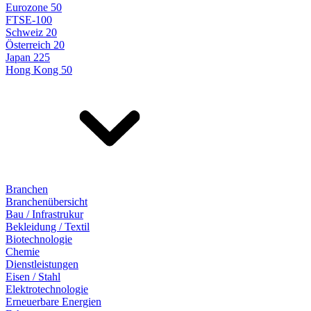
Eurozone 50
FTSE-100
Schweiz 20
Österreich 20
Japan 225
Hong Kong 50
Branchen
Branchenübersicht
Bau / Infrastrukur
Bekleidung / Textil
Biotechnologie
Chemie
Dienstleistungen
Eisen / Stahl
Elektrotechnologie
Erneuerbare Energien