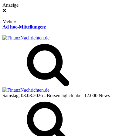
Anzeige
❌
Mehr »
Ad hoc-Mitteilungen
:
Samstag, 08.08.2026
- Börsentäglich über 12.000 News