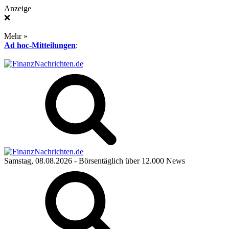
Anzeige
❌
Mehr »
Ad hoc-Mitteilungen
:
Samstag, 08.08.2026
- Börsentäglich über 12.000 News