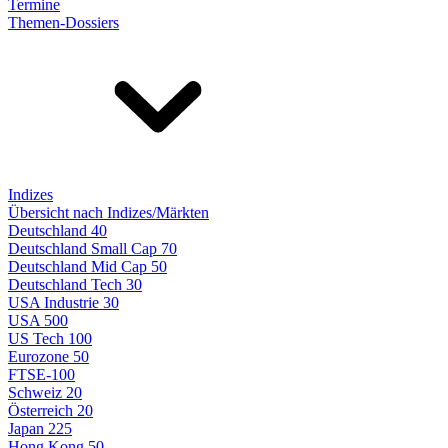
Termine
Themen-Dossiers
Indizes
Übersicht nach Indizes/Märkten
Deutschland 40
Deutschland Small Cap 70
Deutschland Mid Cap 50
Deutschland Tech 30
USA Industrie 30
USA 500
US Tech 100
Eurozone 50
FTSE-100
Schweiz 20
Österreich 20
Japan 225
Hong Kong 50