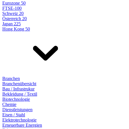
Eurozone 50
FTSE-100
Schweiz 20
Österreich 20
Japan 225
Hong Kong 50
Branchen
Branchenübersicht
Bau / Infrastrukur
Bekleidung / Textil
Biotechnologie
Chemie
Dienstleistungen
Eisen / Stahl
Elektrotechnologie
Erneuerbare Energien