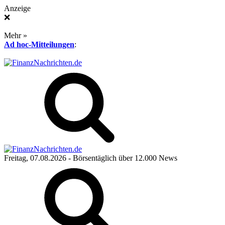
Anzeige
❌
Mehr »
Ad hoc-Mitteilungen
:
Freitag, 07.08.2026
- Börsentäglich über 12.000 News