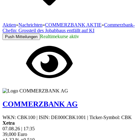
Aktien
»
Nachrichten
»
COMMERZBANK AKTIE
»
Commerzbank-
Chefin: Grossteil des Jobabbaus entfällt auf KI
Realtimekurse aktiv
Push Mitteilungen
COMMERZBANK AG
WKN: CBK100
|
ISIN: DE000CBK1001
|
Ticker-Symbol: CBK
Xetra
07.08.26
|
17:35
39,000
Euro
+1,32 %
+0,510