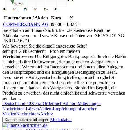
Unternehmen / Aktien
Kurs
%
COMMERZBANK AG
39,000
+1,32 %
Sie erhalten auf FinanzNachrichten.de kostenlose Realtime-
Aktienkurse von
und
sowie Kurse und Daten von
ARIVA.DE AG
.
FNRD-2.627.0
Wie bewerten Sie die aktuell angezeigte Seite?
sehr gut
1
2
3
4
5
6
schlecht
Problem melden
Werbehinweise:
Die Billigung des Basisprospekts durch die BaFin
ist nicht als ihre Befürwortung der angebotenen Wertpapiere zu
verstehen. Wir empfehlen Interessenten und potenziellen Anlegern
den Basisprospekt und die Endgültigen Bedingungen zu lesen,
bevor sie eine Anlageentscheidung treffen, um sich möglichst
umfassend zu informieren, insbesondere über die potenziellen
Risiken und Chancen des Wertpapiers. Sie sind im Begriff, ein
Produkt zu erwerben, das nicht einfach ist und schwer zu verstehen
sein kann.
Deutschland 40
Xetra-Orderbuch
Ad hoc-Mitteilungen
Nachrichten Börsen
Aktien-Empfehlungen
Branchen
Medien
Nachrichten-Archiv
Mediadaten
Datenschutzeinstellungen