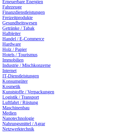
Erneuerbare Energien
Fahrzeuge
Finanzdienstleistungen
Freizeitprodukte
Gesundheitswesen
Getränke / Tabak
Halbleiter
Handel / E-Commerce
Hardware
Holz / Papier
Hotels / Tourismus
Immobilien
Industrie / Mischkonzerne
Internet
IT-Dienstleistungen
Konsumgüter
Kosmetik
Kunststoffe / Verpackungen
Logistik / Transport
Luftfahrt / Rüstung
Maschinenbau
Medien
Nanotechnologie
Nahrungsmittel / Agrar
Netzwerktechnik