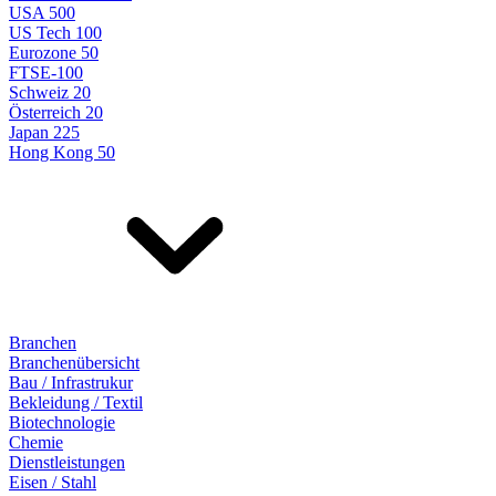
USA 500
US Tech 100
Eurozone 50
FTSE-100
Schweiz 20
Österreich 20
Japan 225
Hong Kong 50
Branchen
Branchenübersicht
Bau / Infrastrukur
Bekleidung / Textil
Biotechnologie
Chemie
Dienstleistungen
Eisen / Stahl