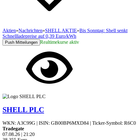
Aktien
»
Nachrichten
»
SHELL AKTIE
»
Bis Sonntag: Shell senkt
Schnellladepreise auf 0,39 Euro/kWh
Realtimekurse aktiv
Push Mitteilungen
SHELL PLC
WKN: A3C99G
|
ISIN: GB00BP6MXD84
|
Ticker-Symbol: R6C0
Tradegate
07.08.26
|
21:20
38,355
Euro