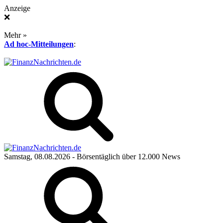
Anzeige
❌
Mehr »
Ad hoc-Mitteilungen
:
Samstag, 08.08.2026
- Börsentäglich über 12.000 News