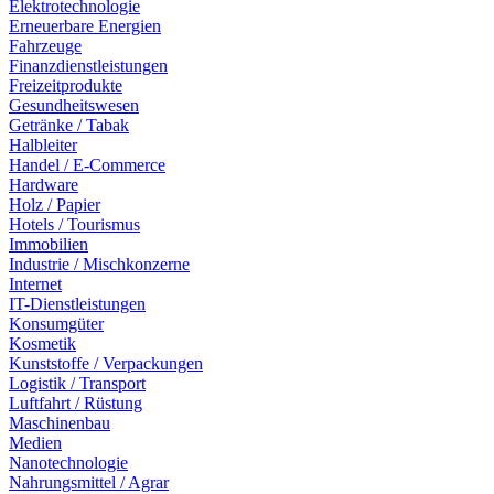
Elektrotechnologie
Erneuerbare Energien
Fahrzeuge
Finanzdienstleistungen
Freizeitprodukte
Gesundheitswesen
Getränke / Tabak
Halbleiter
Handel / E-Commerce
Hardware
Holz / Papier
Hotels / Tourismus
Immobilien
Industrie / Mischkonzerne
Internet
IT-Dienstleistungen
Konsumgüter
Kosmetik
Kunststoffe / Verpackungen
Logistik / Transport
Luftfahrt / Rüstung
Maschinenbau
Medien
Nanotechnologie
Nahrungsmittel / Agrar