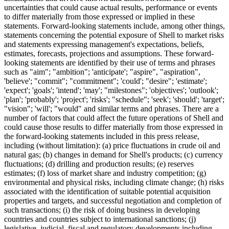
uncertainties that could cause actual results, performance or events
to differ materially from those expressed or implied in these
statements. Forward-looking statements include, among other things,
statements concerning the potential exposure of Shell to market risks
and statements expressing management's expectations, beliefs,
estimates, forecasts, projections and assumptions. These forward-
looking statements are identified by their use of terms and phrases
such as "aim"; "ambition"; 'anticipate'; "aspire", "aspiration",
'believe'; "commit"; "commitment"; 'could'; "desire"; 'estimate';
'expect'; 'goals'; 'intend'; 'may'; "milestones"; 'objectives'; 'outlook';
'plan'; 'probably'; 'project'; 'risks'; "schedule"; 'seek'; 'should'; 'target';
"vision"; 'will'; "would" and similar terms and phrases. There are a
number of factors that could affect the future operations of Shell and
could cause those results to differ materially from those expressed in
the forward-looking statements included in this press release,
including (without limitation): (a) price fluctuations in crude oil and
natural gas; (b) changes in demand for Shell's products; (c) currency
fluctuations; (d) drilling and production results; (e) reserves
estimates; (f) loss of market share and industry competition; (g)
environmental and physical risks, including climate change; (h) risks
associated with the identification of suitable potential acquisition
properties and targets, and successful negotiation and completion of
such transactions; (i) the risk of doing business in developing
countries and countries subject to international sanctions; (j)
legislative, judicial, fiscal and regulatory developments including