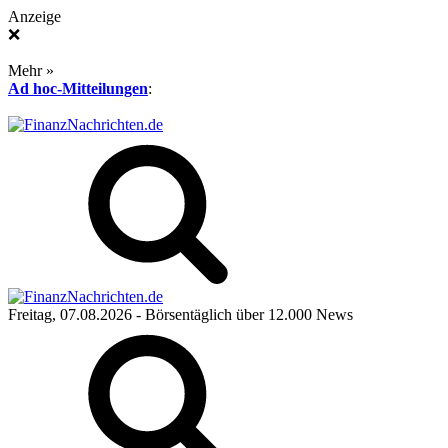
Anzeige
❌
Mehr »
Ad hoc-Mitteilungen
:
Freitag, 07.08.2026
- Börsentäglich über 12.000 News