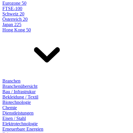
Eurozone 50
FTSE-100
Schweiz 20
Österreich 20
Japan 225
Hong Kong 50
Branchen
Branchenübersicht
Bau / Infrastrukur
Bekleidung / Textil
Biotechnologie
Chemie
Dienstleistungen
Eisen / Stahl
Elektrotechnologie
Erneuerbare Energien