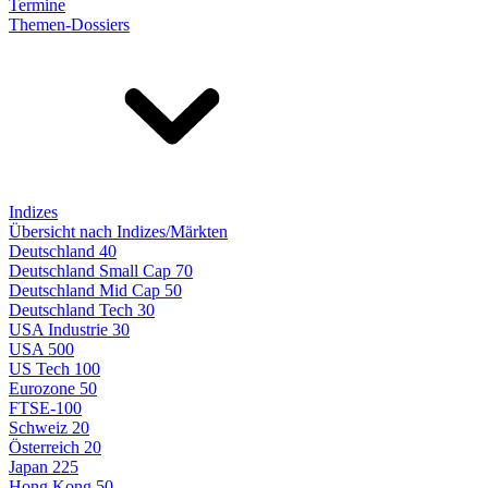
Termine
Themen-Dossiers
Indizes
Übersicht nach Indizes/Märkten
Deutschland 40
Deutschland Small Cap 70
Deutschland Mid Cap 50
Deutschland Tech 30
USA Industrie 30
USA 500
US Tech 100
Eurozone 50
FTSE-100
Schweiz 20
Österreich 20
Japan 225
Hong Kong 50