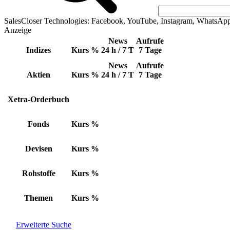
SalesCloser Technologies: Facebook, YouTube, Instagram, WhatsAp
Anzeige
News
Aufrufe
Indizes
Kurs
%
24 h / 7 T
7 Tage
News
Aufrufe
Aktien
Kurs
%
24 h / 7 T
7 Tage
Xetra-Orderbuch
Fonds
Kurs
%
Devisen
Kurs
%
Rohstoffe
Kurs
%
Themen
Kurs
%
Erweiterte Suche