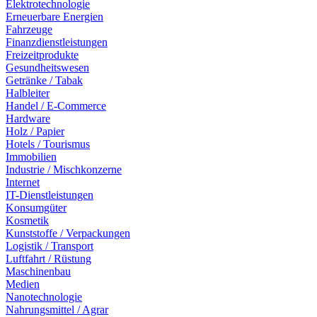
Elektrotechnologie
Erneuerbare Energien
Fahrzeuge
Finanzdienstleistungen
Freizeitprodukte
Gesundheitswesen
Getränke / Tabak
Halbleiter
Handel / E-Commerce
Hardware
Holz / Papier
Hotels / Tourismus
Immobilien
Industrie / Mischkonzerne
Internet
IT-Dienstleistungen
Konsumgüter
Kosmetik
Kunststoffe / Verpackungen
Logistik / Transport
Luftfahrt / Rüstung
Maschinenbau
Medien
Nanotechnologie
Nahrungsmittel / Agrar