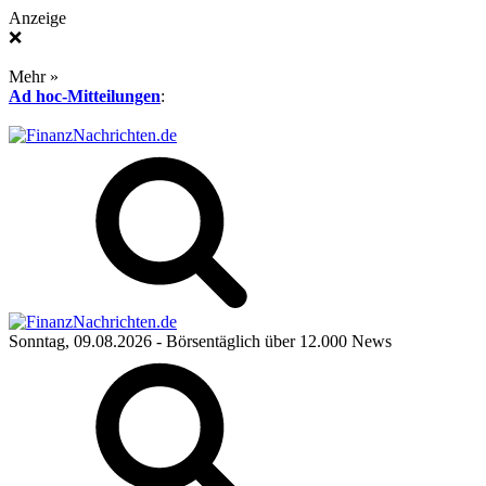
Anzeige
❌
Mehr »
Ad hoc-Mitteilungen
:
Sonntag, 09.08.2026
- Börsentäglich über 12.000 News