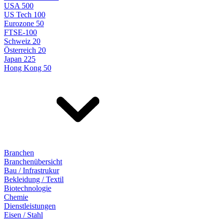
USA 500
US Tech 100
Eurozone 50
FTSE-100
Schweiz 20
Österreich 20
Japan 225
Hong Kong 50
Branchen
Branchenübersicht
Bau / Infrastrukur
Bekleidung / Textil
Biotechnologie
Chemie
Dienstleistungen
Eisen / Stahl