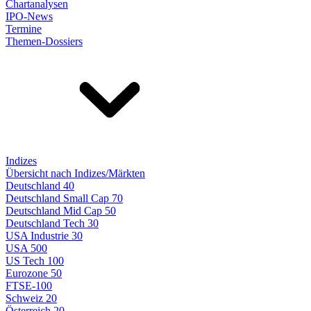
Chartanalysen
IPO-News
Termine
Themen-Dossiers
Indizes
Übersicht nach Indizes/Märkten
Deutschland 40
Deutschland Small Cap 70
Deutschland Mid Cap 50
Deutschland Tech 30
USA Industrie 30
USA 500
US Tech 100
Eurozone 50
FTSE-100
Schweiz 20
Österreich 20