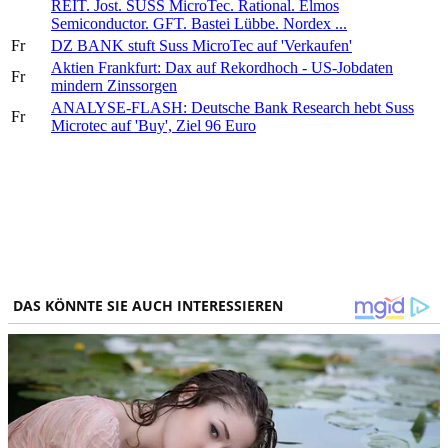
REIT. Jost. SUSS MicroTec. Rational. Elmos
Semiconductor. GFT. Bastei Lübbe. Nordex ...
Fr
DZ BANK stuft Suss MicroTec auf 'Verkaufen'
Aktien Frankfurt: Dax auf Rekordhoch - US-Jobdaten
Fr
mindern Zinssorgen
ANALYSE-FLASH: Deutsche Bank Research hebt Suss
Fr
Microtec auf 'Buy', Ziel 96 Euro