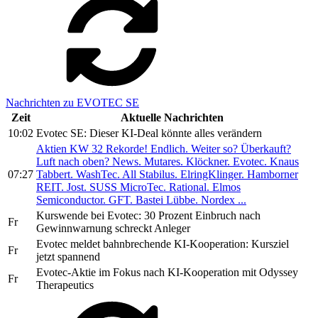
Nachrichten zu EVOTEC SE
Zeit
Aktuelle Nachrichten
10:02
Evotec SE: Dieser KI-Deal könnte alles verändern
Aktien KW 32 Rekorde! Endlich. Weiter so? Überkauft?
Luft nach oben? News. Mutares. Klöckner. Evotec. Knaus
07:27
Tabbert. WashTec. All Stabilus. ElringKlinger. Hamborner
REIT. Jost. SUSS MicroTec. Rational. Elmos
Semiconductor. GFT. Bastei Lübbe. Nordex ...
Kurswende bei Evotec: 30 Prozent Einbruch nach
Fr
Gewinnwarnung schreckt Anleger
Evotec meldet bahnbrechende KI-Kooperation: Kursziel
Fr
jetzt spannend
Evotec-Aktie im Fokus nach KI-Kooperation mit Odyssey
Fr
Therapeutics