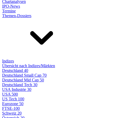
Chartanalysen
IPO-News
Termine
Themen-Dossiers
Indizes
Übersicht nach Indizes/Märkten
Deutschland 40
Deutschland Small Cap 70
Deutschland Mid Cap 50
Deutschland Tech 30
USA Industrie 30
USA 500
US Tech 100
Eurozone 50
FTSE-100
Schweiz 20
Österreich 20