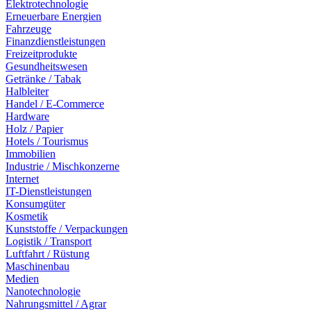
Elektrotechnologie
Erneuerbare Energien
Fahrzeuge
Finanzdienstleistungen
Freizeitprodukte
Gesundheitswesen
Getränke / Tabak
Halbleiter
Handel / E-Commerce
Hardware
Holz / Papier
Hotels / Tourismus
Immobilien
Industrie / Mischkonzerne
Internet
IT-Dienstleistungen
Konsumgüter
Kosmetik
Kunststoffe / Verpackungen
Logistik / Transport
Luftfahrt / Rüstung
Maschinenbau
Medien
Nanotechnologie
Nahrungsmittel / Agrar