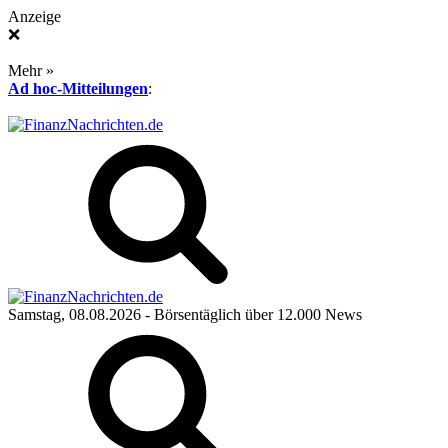
Anzeige
❌
Mehr »
Ad hoc-Mitteilungen
:
Samstag, 08.08.2026
- Börsentäglich über 12.000 News