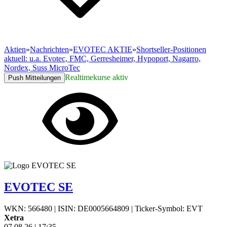
Aktien
»
Nachrichten
»
EVOTEC AKTIE
»
Shortseller-Positionen
aktuell: u.a. Evotec, FMC, Gerresheimer, Hypoport, Nagarro,
Nordex, Suss MicroTec
Realtimekurse aktiv
Push Mitteilungen
EVOTEC SE
WKN: 566480
|
ISIN: DE0005664809
|
Ticker-Symbol: EVT
Xetra
07.08.26
|
17:35