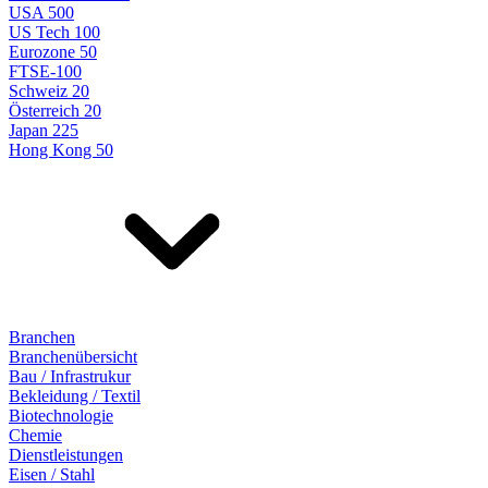
USA 500
US Tech 100
Eurozone 50
FTSE-100
Schweiz 20
Österreich 20
Japan 225
Hong Kong 50
Branchen
Branchenübersicht
Bau / Infrastrukur
Bekleidung / Textil
Biotechnologie
Chemie
Dienstleistungen
Eisen / Stahl