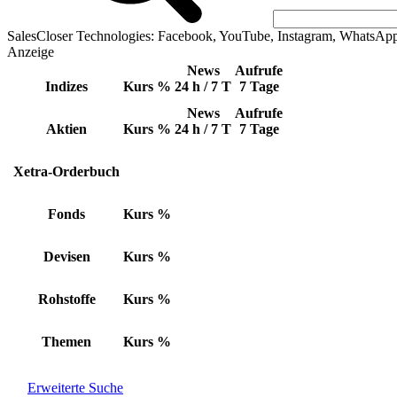
SalesCloser Technologies: Facebook, YouTube, Instagram, WhatsAp
Anzeige
News
Aufrufe
Indizes
Kurs
%
24 h / 7 T
7 Tage
News
Aufrufe
Aktien
Kurs
%
24 h / 7 T
7 Tage
Xetra-Orderbuch
Fonds
Kurs
%
Devisen
Kurs
%
Rohstoffe
Kurs
%
Themen
Kurs
%
Erweiterte Suche