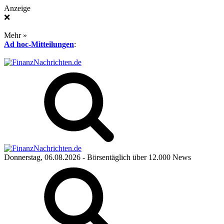
Anzeige
❌
Mehr »
Ad hoc-Mitteilungen
:
Donnerstag, 06.08.2026
- Börsentäglich über 12.000 News