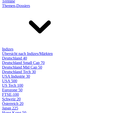
Termine
Themen-Dossiers
Indizes
Übersicht nach Indizes/Märkten
Deutschland 40
Deutschland Small Cap 70
Deutschland Mid Cap 50
Deutschland Tech 30
USA Industrie 30
USA 500
US Tech 100
Eurozone 50
FTSE-100
Schweiz 20
Österreich 20
Japan 225
Hong Kong 50