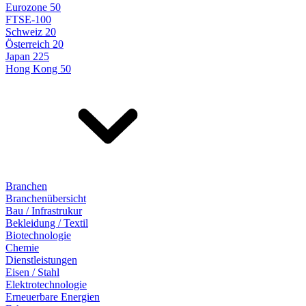
Eurozone 50
FTSE-100
Schweiz 20
Österreich 20
Japan 225
Hong Kong 50
Branchen
Branchenübersicht
Bau / Infrastrukur
Bekleidung / Textil
Biotechnologie
Chemie
Dienstleistungen
Eisen / Stahl
Elektrotechnologie
Erneuerbare Energien