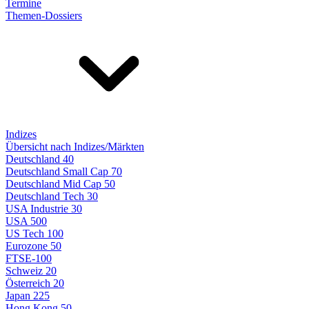
Termine
Themen-Dossiers
Indizes
Übersicht nach Indizes/Märkten
Deutschland 40
Deutschland Small Cap 70
Deutschland Mid Cap 50
Deutschland Tech 30
USA Industrie 30
USA 500
US Tech 100
Eurozone 50
FTSE-100
Schweiz 20
Österreich 20
Japan 225
Hong Kong 50