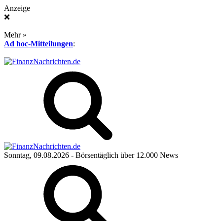
Anzeige
❌
Mehr »
Ad hoc-Mitteilungen
:
Sonntag, 09.08.2026
- Börsentäglich über 12.000 News