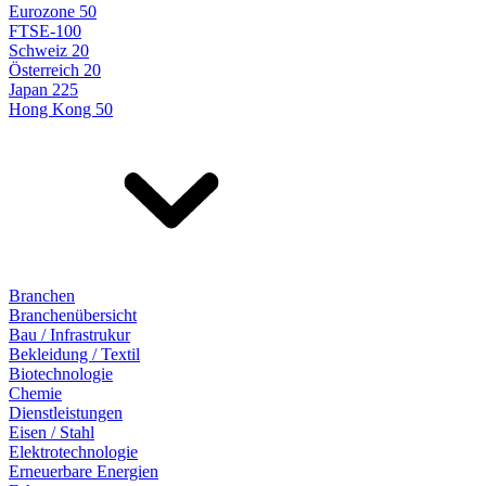
Eurozone 50
FTSE-100
Schweiz 20
Österreich 20
Japan 225
Hong Kong 50
Branchen
Branchenübersicht
Bau / Infrastrukur
Bekleidung / Textil
Biotechnologie
Chemie
Dienstleistungen
Eisen / Stahl
Elektrotechnologie
Erneuerbare Energien